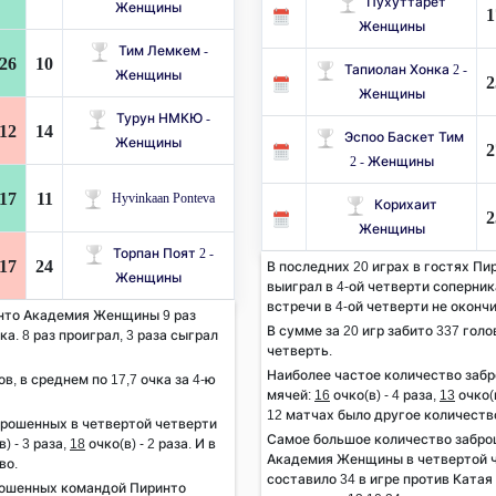
Пухуттарет
Женщины
1
Женщины
Тим Лемкем -
26
10
Тапиолан Хонка 2 -
Женщины
2
Женщины
Турун НМКЮ -
12
14
Эспоо Баскет Тим ​​
Женщины
2
2 - Женщины
17
11
Hyvinkaan Ponteva
Корихаит
2
Женщины
Торпан Поят 2 -
17
24
В последних 20 играх в гостях П
Женщины
выиграл в 4-ой четверти соперника
встречи в 4-ой четверти не оконч
инто Академия Женщины 9 раз
В сумме за 20 игр забито 337 голов
а. 8 раз проиграл, 3 раза сыграл
четверть.
Наиболее частое количество заб
ов, в среднем по 17,7 очка за 4-ю
мячей:
16
очко(в) - 4 раза,
13
очко(в
12 матчах было другое количеств
брошенных в четвертой четверти
Самое большое количество забр
) - 3 раза,
18
очко(в) - 2 раза. И в
Академия Женщины в четвертой че
во.
составило 34 в игре против Катая
рошенных командой Пиринто