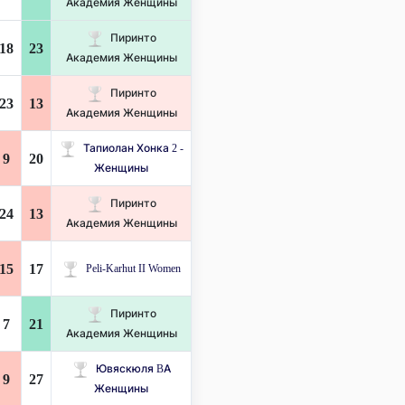
Академия Женщины
Пиринто
18
23
Академия Женщины
Пиринто
23
13
Академия Женщины
Тапиолан Хонка 2 -
9
20
Женщины
Пиринто
24
13
Академия Женщины
15
17
Peli-Karhut II Women
Пиринто
7
21
Академия Женщины
Ювяскюля BA
9
27
Женщины