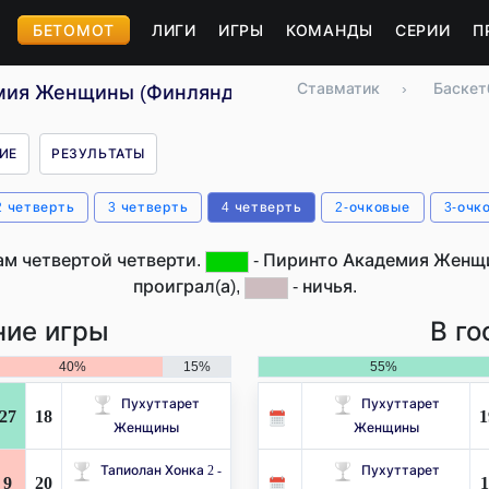
БЕТОМОТ
ЛИГИ
ИГРЫ
КОМАНДЫ
СЕРИИ
П
Ставматик
›
Баскет
емия Женщины (Финляндия)
ИЕ
РЕЗУЛЬТАТЫ
2 четверть
3 четверть
4 четверть
2-очковые
3-очк
ам четвертой четверти.
- Пиринто Академия Женщи
проиграл(а),
- ничья.
ие игры
В го
40%
15%
55%
Пухуттарет
Пухуттарет
27
18
1
Женщины
Женщины
Тапиолан Хонка 2 -
Пухуттарет
9
20
1