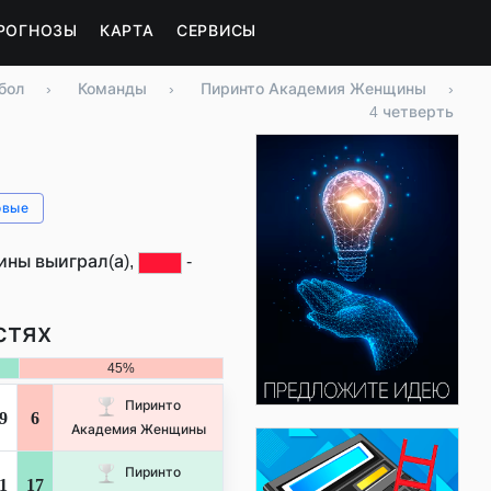
РОГНОЗЫ
КАРТА
СЕРВИСЫ
бол
›
Команды
›
Пиринто Академия Женщины
›
4 четверть
овые
ны выиграл(а),
-
стях
45%
Пиринто
9
6
Академия Женщины
Пиринто
1
17