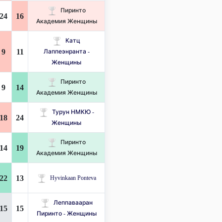
Пиринто
24
16
Академия Женщины
Катц
9
11
Лаппеэнранта -
Женщины
Пиринто
9
14
Академия Женщины
Турун НМКЮ -
18
24
Женщины
Пиринто
14
19
Академия Женщины
22
13
Hyvinkaan Ponteva
Леппавааран
15
15
Пиринто - Женщины