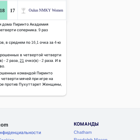
18
17
Oulun NMKY Women
 и дома Пиринто Академия
етверти соперника. 9 раз
ов, в среднем по 16,1 очка за 4-ю
брошенных в четвертой четверти
) - 2 раза,
21
очко(в) - 2 раза. И в
во.
рошенных командой Пиринто
четверти мячей при игре на
гре против Пухуттарет Женщины,
КОМАНДЫ
.com
Chatham
онфиденциальности
Randolph Macon
ookies