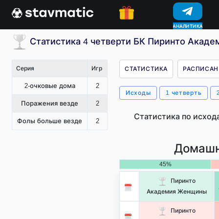
КОНКУРСЫ
Статистика 4 четверти БК Пиринто Акад
Серия
Игр
СТАТИСТИКА
РАСПИСАН
2-очковые дома
2
Исходы
1 четверть
Поражения везде
2
Статистика по исход
Фолы больше везде
2
Домашн
45%
Пиринто
Академия Женщины
Пиринто