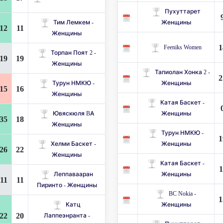
Пухуттарет
Тим Лемкем -
Женщины
12
11
Женщины
1
Feeniks Women
Торпан Поят 2 -
19
19
Женщины
Тапиолан Хонка 2 -
2
Турун НМКЮ -
Женщины
15
16
Женщины
Катая Баскет -
Ювяскюля BA
Женщины
35
18
Женщины
Турун НМКЮ -
1
Хелми Баскет -
Женщины
26
22
Женщины
Катая Баскет -
1
Леппавааран
Женщины
11
11
Пиринто - Женщины
BC Nokia -
1
Катц
Женщины
22
20
Лаппеэнранта -