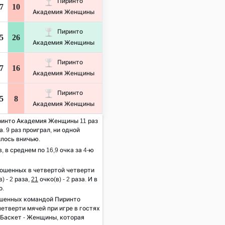
Пиринто
7
10
Академия Женщины
Пиринто
5
26
Академия Женщины
Пиринто
7
16
Академия Женщины
Пиринто
5
8
Академия Женщины
иринто Академия Женщины 11 раз
. 9 раз проиграл, ни одной
илось вничью.
, в среднем по 16,9 очка за 4-ю
рошенных в четвертой четверти
) - 2 раза,
21
очко(в) - 2 раза. И в
о.
ошенных командой Пиринто
тверти мячей при игре в гостях
 Баскет - Женщины, которая