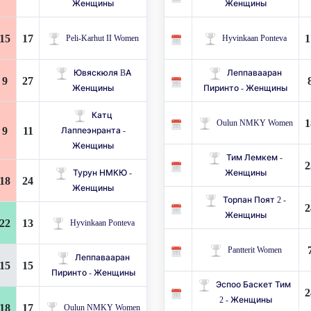
Женщины
Женщины
15
17
1
Peli-Karhut II Women
Hyvinkaan Ponteva
Ювяскюля BA
Леппавааран
9
27
Женщины
Пиринто - Женщины
Катц
1
Oulun NMKY Women
9
11
Лаппеэнранта -
Женщины
Тим Лемкем -
2
Турун НМКЮ -
Женщины
18
24
Женщины
Торпан Поят 2 -
2
Женщины
22
13
Hyvinkaan Ponteva
Pantterit Women
Леппавааран
15
15
Пиринто - Женщины
Эспоо Баскет Тим ​​
2
2 - Женщины
18
17
Oulun NMKY Women