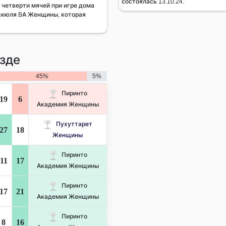
состоялась 13.10.24.
четверти мячей при игре дома
яскюля BA Женщины, которая
зде
45%
5%
Пиринто
19
6
Академия Женщины
Пухуттарет
27
18
Женщины
Пиринто
11
17
Академия Женщины
Пиринто
17
21
Академия Женщины
Пиринто
8
16