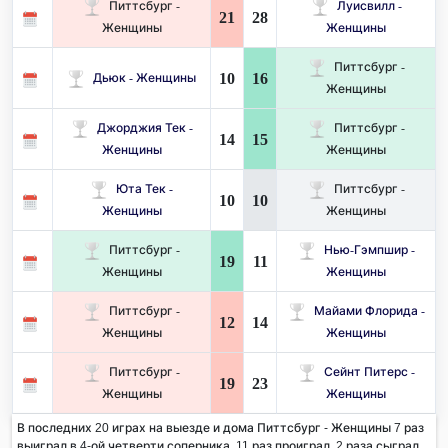
Питтсбург -
Луисвилл -
21
28
Женщины
Женщины
Питтсбург -
10
16
Дьюк - Женщины
Женщины
Джорджия Тек -
Питтсбург -
14
15
Женщины
Женщины
Юта Тек -
Питтсбург -
10
10
Женщины
Женщины
Питтсбург -
Нью-Гэмпшир -
19
11
Женщины
Женщины
Питтсбург -
Майами Флорида -
12
14
Женщины
Женщины
Питтсбург -
Сейнт Питерс -
19
23
Женщины
Женщины
В последних 20 играх на выезде и дома Питтсбург - Женщины 7 раз
выиграл в 4-ой четверти соперника. 11 раз проиграл, 2 раза сыграл