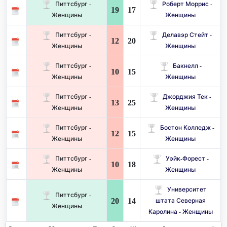
Питтсбург -
Роберт Моррис -
19
17
Женщины
Женщины
Питтсбург -
Делавэр Стейт -
12
20
Женщины
Женщины
Питтсбург -
Бакнелл -
10
15
Женщины
Женщины
Питтсбург -
Джорджия Тек -
13
25
Женщины
Женщины
Питтсбург -
Бостон Колледж -
12
15
Женщины
Женщины
Питтсбург -
Уэйк-Форест -
10
18
Женщины
Женщины
Университет
Питтсбург -
20
14
штата Северная
Женщины
Каролина - Женщины