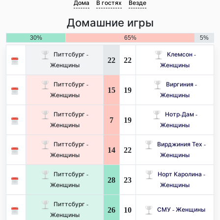
Дома
В гостях
Везде
Домашние игры
30%
65%
5%
Питтсбург -
Клемсон -
22
22
Женщины
Женщины
Питтсбург -
Виргиния -
15
19
Женщины
Женщины
Питтсбург -
Нотр-Дам -
7
19
Женщины
Женщины
Питтсбург -
Вирджиния Тех -
14
22
Женщины
Женщины
Питтсбург -
Норт Каролина -
28
23
Женщины
Женщины
Питтсбург -
26
10
СМУ - Женщины
Женщины