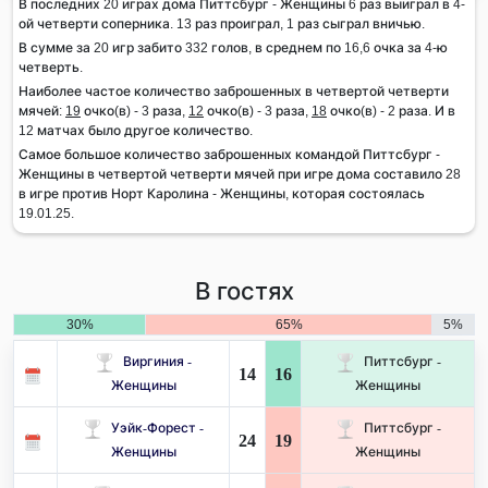
В последних 20 играх дома Питтсбург - Женщины 6 раз выиграл в 4-
ой четверти соперника. 13 раз проиграл, 1 раз сыграл вничью.
В сумме за 20 игр забито 332 голов, в среднем по 16,6 очка за 4-ю
четверть.
Наиболее частое количество заброшенных в четвертой четверти
мячей:
19
очко(в) - 3 раза,
12
очко(в) - 3 раза,
18
очко(в) - 2 раза. И в
12 матчах было другое количество.
Самое большое количество заброшенных командой Питтсбург -
Женщины в четвертой четверти мячей при игре дома составило 28
в игре против Норт Каролина - Женщины, которая состоялась
19.01.25.
В гостях
30%
65%
5%
Виргиния -
Питтсбург -
14
16
Женщины
Женщины
Уэйк-Форест -
Питтсбург -
24
19
Женщины
Женщины