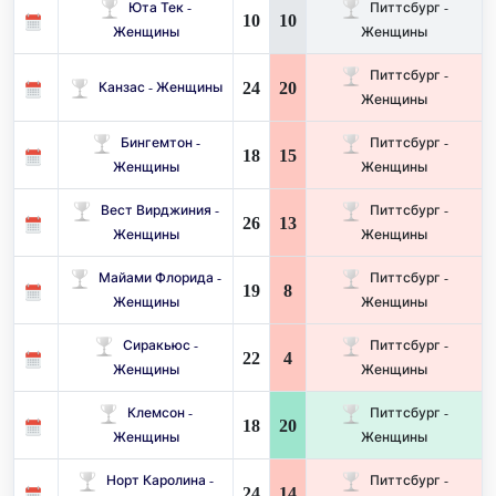
Юта Тек -
Питтсбург -
10
10
Женщины
Женщины
Питтсбург -
24
20
Канзас - Женщины
Женщины
Бингемтон -
Питтсбург -
18
15
Женщины
Женщины
Вест Вирджиния -
Питтсбург -
26
13
Женщины
Женщины
Майами Флорида -
Питтсбург -
19
8
Женщины
Женщины
Сиракьюс -
Питтсбург -
22
4
Женщины
Женщины
Клемсон -
Питтсбург -
18
20
Женщины
Женщины
Норт Каролина -
Питтсбург -
24
14