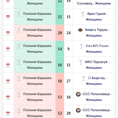
22
19
Женщины
Сосновец - Женщины
Полония Варшава -
Арка Гдыня -
21
11
Женщины
Женщины
Полония Варшава -
Энерга Торунь -
20
24
Женщины
Женщины
Полония Варшава -
Enea AZS Poznan
14
9
Женщины
Женщины
Полония Варшава -
МКС Прушкув -
16
11
Женщины
Женщины
Полония Варшава -
25 Быдгощ -
18
27
Женщины
Женщины
Полония Варшава -
ССС Польковице -
13
16
Женщины
Женщины
Полония Варшава -
ССС Польковице -
12
28
Женщины
Женщины