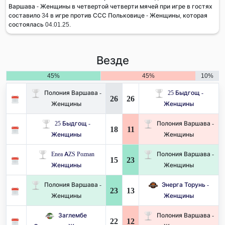
Варшава - Женщины в четвертой четверти мячей при игре в гостях
составило 34 в игре против ССС Польковице - Женщины, которая
состоялась 04.01.25.
Везде
45%
45%
10%
Полония Варшава -
25 Быдгощ -
26
26
Женщины
Женщины
25 Быдгощ -
Полония Варшава -
18
11
Женщины
Женщины
Enea AZS Poznan
Полония Варшава -
15
23
Женщины
Женщины
Полония Варшава -
Энерга Торунь -
23
13
Женщины
Женщины
Заглембе
Полония Варшава -
22
12