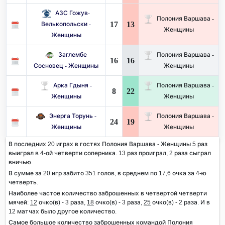
АЗС Гожув-
Полония Варшава -
17
13
Велькопольски -
Женщины
Женщины
Заглембе
Полония Варшава -
16
16
Сосновец - Женщины
Женщины
Арка Гдыня -
Полония Варшава -
8
22
Женщины
Женщины
Энерга Торунь -
Полония Варшава -
24
19
Женщины
Женщины
В последних 20 играх в гостях Полония Варшава - Женщины 5 раз
выиграл в 4-ой четверти соперника. 13 раз проиграл, 2 раза сыграл
вничью.
В сумме за 20 игр забито 351 голов, в среднем по 17,6 очка за 4-ю
четверть.
Наиболее частое количество заброшенных в четвертой четверти
мячей:
12
очко(в) - 3 раза,
18
очко(в) - 3 раза,
25
очко(в) - 2 раза. И в
12 матчах было другое количество.
Самое большое количество заброшенных командой Полония