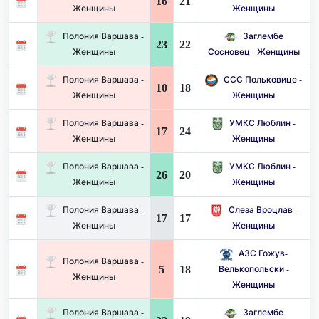
16
21
Женщины
Женщины
Полония Варшава -
Заглембе
23
22
Женщины
Сосновец - Женщины
Полония Варшава -
ССС Польковице -
10
18
Женщины
Женщины
Полония Варшава -
УМКС Люблин -
17
24
Женщины
Женщины
Полония Варшава -
УМКС Люблин -
26
20
Женщины
Женщины
Полония Варшава -
Слеза Вроцлав -
17
17
Женщины
Женщины
АЗС Гожув-
Полония Варшава -
5
18
Велькопольски -
Женщины
Женщины
Полония Варшава -
Заглембе