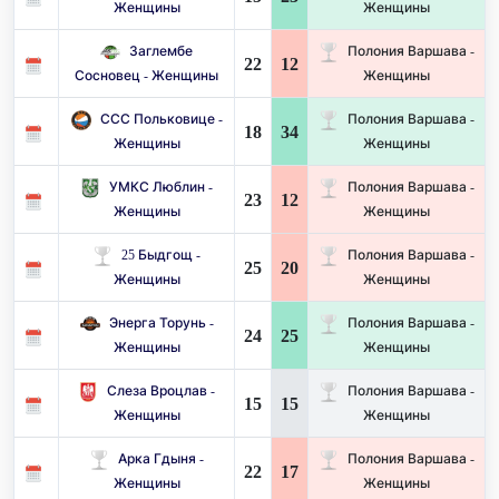
Женщины
Женщины
Заглембе
Полония Варшава -
22
12
Сосновец - Женщины
Женщины
ССС Польковице -
Полония Варшава -
18
34
Женщины
Женщины
УМКС Люблин -
Полония Варшава -
23
12
Женщины
Женщины
25 Быдгощ -
Полония Варшава -
25
20
Женщины
Женщины
Энерга Торунь -
Полония Варшава -
24
25
Женщины
Женщины
Слеза Вроцлав -
Полония Варшава -
15
15
Женщины
Женщины
Арка Гдыня -
Полония Варшава -
22
17
Женщины
Женщины