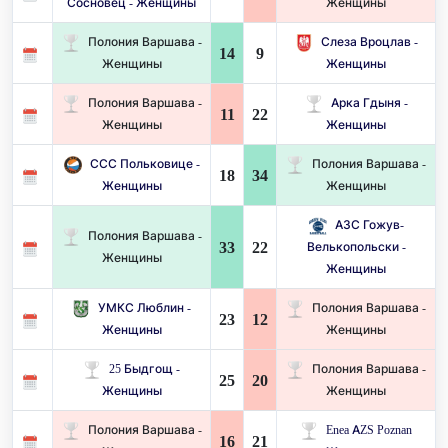
Сосновец - Женщины
Женщины
Полония Варшава -
Слеза Вроцлав -
14
9
Женщины
Женщины
Полония Варшава -
Арка Гдыня -
11
22
Женщины
Женщины
ССС Польковице -
Полония Варшава -
18
34
Женщины
Женщины
АЗС Гожув-
Полония Варшава -
33
22
Велькопольски -
Женщины
Женщины
УМКС Люблин -
Полония Варшава -
23
12
Женщины
Женщины
25 Быдгощ -
Полония Варшава -
25
20
Женщины
Женщины
Полония Варшава -
Enea AZS Poznan
16
21