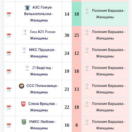
АЗС Гожув-
Полония Варшава -
14
18
Велькопольски -
Женщины
Женщины
Enea AZS Poznan
Полония Варшава -
30
25
Женщины
Женщины
МКС Прушкув -
Полония Варшава -
24
12
Женщины
Женщины
25 Быдгощ -
Полония Варшава -
19
18
Женщины
Женщины
ССС Польковице -
Полония Варшава -
21
13
Женщины
Женщины
Слеза Вроцлав -
Полония Варшава -
22
18
Женщины
Женщины
УМКС Люблин -
Полония Варшава -
16
8
Женщины
Женщины