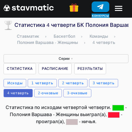
КОНКУРСЫ
Статистика 4 четверти БК Полония Варшав
Ставматик
›
Баскетбол
›
Команды
›
Полония Варшава - Женщины
›
4 четверть
Серии
▼
СТАТИСТИКА
РАСПИСАНИЕ
РЕЗУЛЬТАТЫ
Исходы
1 четверть
2 четверть
3 четверть
4 четверть
2-очковые
3-очковые
Статистика по исходам четвертой четверти.
-
Полония Варшава - Женщины выиграл(а),
-
проиграл(а),
- ничья.