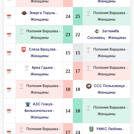
Женщины
Женщины
Энерга Торунь -
Полония Варшава -
24
25
Женщины
Женщины
Полония Варшава -
Заглембе
23
22
Женщины
Сосновец - Женщины
Слеза Вроцлав -
Полония Варшава -
15
15
Женщины
Женщины
Арка Гдыня -
Полония Варшава -
22
17
Женщины
Женщины
Полония Варшава -
ССС Польковице -
10
18
Женщины
Женщины
АЗС Гожув-
Полония Варшава -
14
18
Велькопольски -
Женщины
Женщины
Полония Варшава -
УМКС Люблин -
17
24