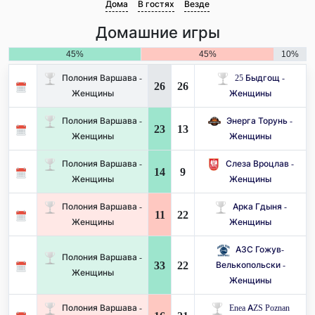
Дома
В гостях
Везде
Домашние игры
45%
45%
10%
Полония Варшава -
25 Быдгощ -
26
26
Женщины
Женщины
Полония Варшава -
Энерга Торунь -
23
13
Женщины
Женщины
Полония Варшава -
Слеза Вроцлав -
14
9
Женщины
Женщины
Полония Варшава -
Арка Гдыня -
11
22
Женщины
Женщины
АЗС Гожув-
Полония Варшава -
33
22
Велькопольски -
Женщины
Женщины
Полония Варшава -
Enea AZS Poznan