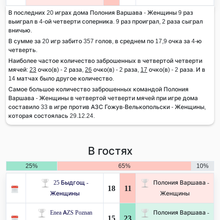
В последних 20 играх дома Полония Варшава - Женщины 9 раз
выиграл в 4-ой четверти соперника. 9 раз проиграл, 2 раза сыграл
вничью.
В сумме за 20 игр забито 357 голов, в среднем по 17,9 очка за 4-ю
четверть.
Наиболее частое количество заброшенных в четвертой четверти
мячей:
23
очко(в) - 2 раза,
26
очко(в) - 2 раза,
17
очко(в) - 2 раза. И в
14 матчах было другое количество.
Самое большое количество заброшенных командой Полония
Варшава - Женщины в четвертой четверти мячей при игре дома
составило 33 в игре против АЗС Гожув-Велькопольски - Женщины,
которая состоялась 29.12.24.
В гостях
25%
65%
10%
25 Быдгощ -
Полония Варшава -
18
11
Женщины
Женщины
Enea AZS Poznan
Полония Варшава -
15
23