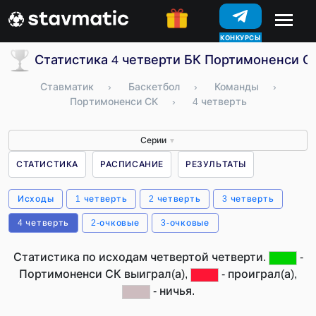
КОНКУРСЫ
Статистика 4 четверти БК Портимоненси СК
Ставматик
›
Баскетбол
›
Команды
›
Портимоненси СК
›
4 четверть
Серии
▼
СТАТИСТИКА
РАСПИСАНИЕ
РЕЗУЛЬТАТЫ
Исходы
1 четверть
2 четверть
3 четверть
4 четверть
2-очковые
3-очковые
Статистика по исходам четвертой четверти.
-
Портимоненси СК выиграл(а),
- проиграл(а),
- ничья.