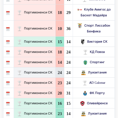
Клубе Амигос до
18
29
Портимоненси СК
Баскет Мадейра
Спорт Лиссабон
10
36
Портимоненси СК
Бенфика
15
14
Портимоненси СК
Виктория СК
18
24
Портимоненси СК
КД Повоа
14
24
Портимоненси СК
Спортинг
24
24
Портимоненси СК
Луизитания
23
24
Портимоненси СК
AD Galomar
20
31
Портимоненси СК
ФК Порту
16
15
Портимоненси СК
Оливейренсе
23
14
Портимоненси СК
Луизитания