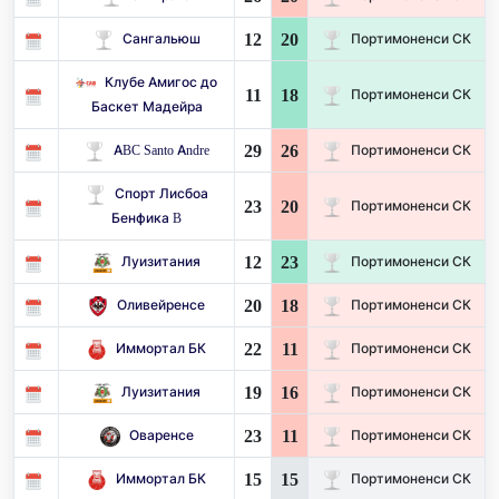
12
20
Сангальюш
Портимоненси СК
Клубе Амигос до
11
18
Портимоненси СК
Баскет Мадейра
29
26
ABC Santo Andre
Портимоненси СК
Спорт Лисбоа
23
20
Портимоненси СК
Бенфика B
12
23
Луизитания
Портимоненси СК
20
18
Оливейренсе
Портимоненси СК
22
11
Иммортал БК
Портимоненси СК
19
16
Луизитания
Портимоненси СК
23
11
Оваренсе
Портимоненси СК
15
15
Иммортал БК
Портимоненси СК