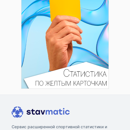
Сервис расширенной спортивной статистики и