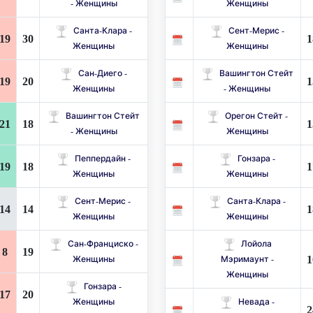
- Женщины
Женщины
Санта-Клара -
Сент-Мерис -
19
30
1
Женщины
Женщины
Сан-Диего -
Вашингтон Стейт
19
20
1
Женщины
- Женщины
Вашингтон Стейт
Орегон Стейт -
21
18
1
- Женщины
Женщины
Пеппердайн -
Гонзара -
19
18
1
Женщины
Женщины
Сент-Мерис -
Санта-Клара -
14
14
1
Женщины
Женщины
Сан-Франциско -
Лойола
8
19
1
Женщины
Мэримаунт -
Женщины
Гонзара -
17
20
Женщины
Невада -
2