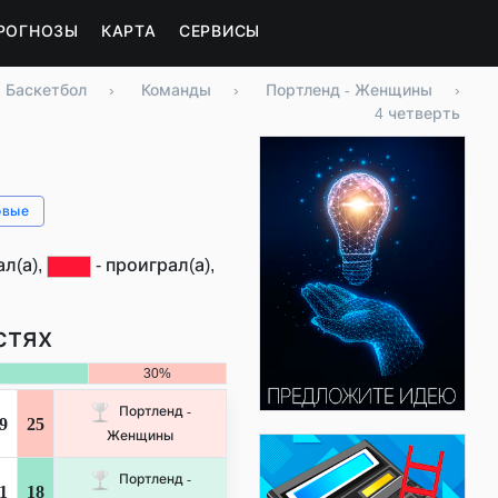
РОГНОЗЫ
КАРТА
СЕРВИСЫ
Баскетбол
›
Команды
›
Портленд - Женщины
›
4 четверть
овые
л(а),
- проиграл(а),
стях
30%
Портленд -
9
25
Женщины
Портленд -
1
18