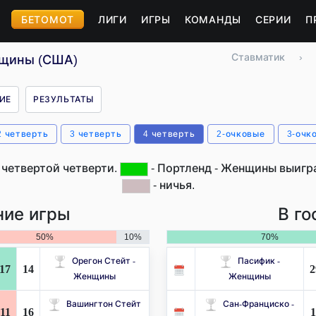
БЕТОМОТ
ЛИГИ
ИГРЫ
КОМАНДЫ
СЕРИИ
П
Ставматик
›
нщины (США)
ИЕ
РЕЗУЛЬТАТЫ
2 четверть
3 четверть
4 четверть
2-очковые
3-очк
 четвертой четверти.
- Портленд - Женщины выигра
- ничья.
ие игры
В го
50%
10%
70%
Орегон Стейт -
Пасифик -
17
14
2
Женщины
Женщины
Вашингтон Стейт
Сан-Франциско -
11
16
1