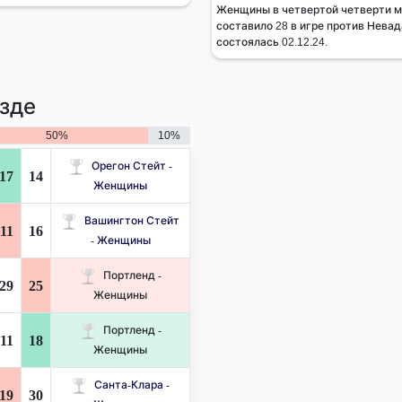
Женщины в четвертой четверти мя
составило 28 в игре против Нева
состоялась 02.12.24.
зде
50%
10%
Орегон Стейт -
17
14
Женщины
Вашингтон Стейт
11
16
- Женщины
Портленд -
29
25
Женщины
Портленд -
11
18
Женщины
Санта-Клара -
19
30