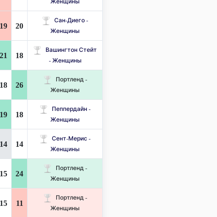
Женщины
Сан-Диего -
19
20
Женщины
Вашингтон Стейт
21
18
- Женщины
Портленд -
18
26
Женщины
Пеппердайн -
19
18
Женщины
Сент-Мерис -
14
14
Женщины
Портленд -
15
24
Женщины
Портленд -
15
11
Женщины