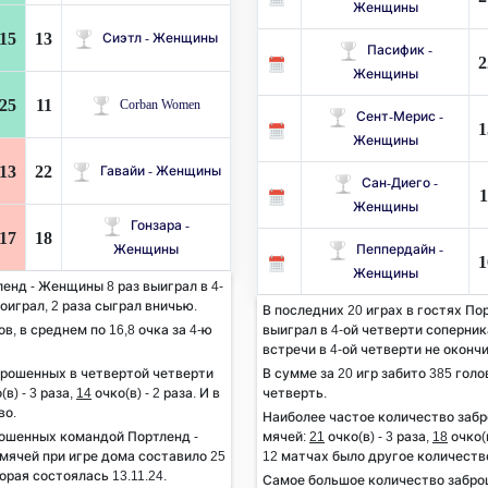
Женщины
15
13
Сиэтл - Женщины
Пасифик -
2
Женщины
25
11
Corban Women
Сент-Мерис -
1
Женщины
13
22
Гавайи - Женщины
Сан-Диего -
1
Женщины
Гонзара -
17
18
Женщины
Пеппердайн -
1
Женщины
енд - Женщины 8 раз выиграл в 4-
роиграл, 2 раза сыграл вничью.
В последних 20 играх в гостях По
ов, в среднем по 16,8 очка за 4-ю
выиграл в 4-ой четверти соперника
встречи в 4-ой четверти не оконч
брошенных в четвертой четверти
В сумме за 20 игр забито 385 голов
(в) - 3 раза,
14
очко(в) - 2 раза. И в
четверть.
во.
Наиболее частое количество заб
ошенных командой Портленд -
мячей:
21
очко(в) - 3 раза,
18
очко(в
мячей при игре дома составило 25
12 матчах было другое количеств
орая состоялась 13.11.24.
Самое большое количество забро