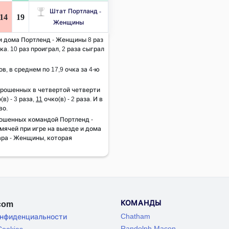
Штат Портланд -
14
19
Женщины
 и дома Портленд - Женщины 8 раз
а. 10 раз проиграл, 2 раза сыграл
ов, в среднем по 17,9 очка за 4-ю
брошенных в четвертой четверти
(в) - 3 раза,
11
очко(в) - 2 раза. И в
во.
ошенных командой Портленд -
ячей при игре на выезде и дома
ара - Женщины, которая
КОМАНДЫ
.com
Chatham
онфиденциальности
Randolph Macon
ookies