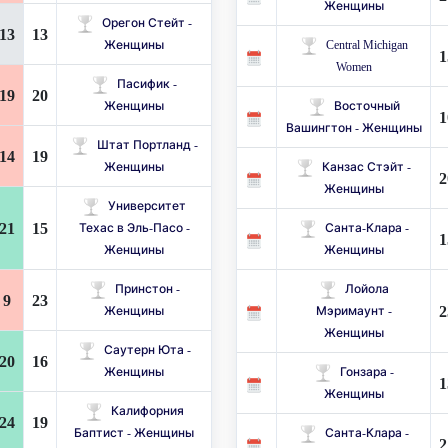
Женщины
Орегон Стейт -
13
13
Женщины
Central Michigan
1
Women
Пасифик -
19
20
Женщины
Восточный
1
Вашингтон - Женщины
Штат Портланд -
14
19
Женщины
Канзас Стэйт -
2
Женщины
Университет
21
15
Техас в Эль-Пасо -
Санта-Клара -
1
Женщины
Женщины
Принстон -
Лойола
9
23
2
Женщины
Мэримаунт -
Женщины
Саутерн Юта -
20
16
Женщины
Гонзара -
1
Женщины
Калифорния
24
19
Баптист - Женщины
Санта-Клара -
2