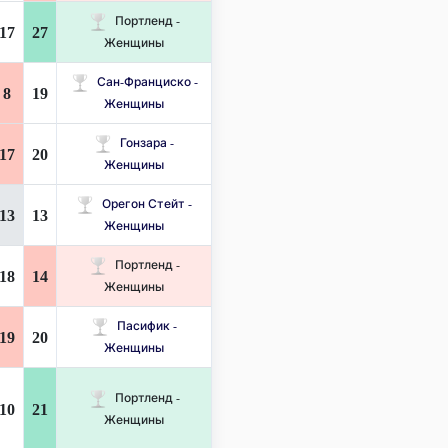
Портленд -
17
27
Женщины
Сан-Франциско -
8
19
Женщины
Гонзара -
17
20
Женщины
Орегон Стейт -
13
13
Женщины
Портленд -
18
14
Женщины
Пасифик -
19
20
Женщины
Портленд -
10
21
Женщины