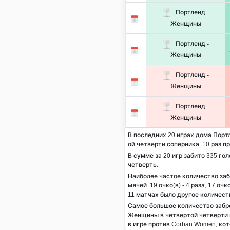
Портленд -
Женщины
Портленд -
Женщины
Портленд -
Женщины
Портленд -
Женщины
В последних 20 играх дома Портл
ой четверти соперника. 10 раз п
В сумме за 20 игр забито 335 гол
четверть.
Наиболее частое количество за
мячей:
19
очко(в) - 4 раза,
17
очко
11 матчах было другое количест
Самое большое количество забр
Женщины в четвертой четверти 
в игре против Corban Women, кот