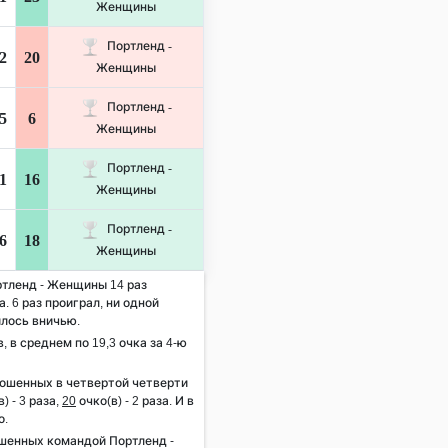
Женщины
Портленд -
2
20
Женщины
Портленд -
5
6
Женщины
Портленд -
1
16
Женщины
Портленд -
6
18
Женщины
ртленд - Женщины 14 раз
. 6 раз проиграл, ни одной
илось вничью.
, в среднем по 19,3 очка за 4-ю
рошенных в четвертой четверти
) - 3 раза,
20
очко(в) - 2 раза. И в
о.
шенных командой Портленд -