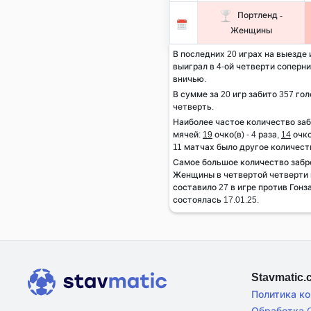
Портленд -
Женщины
В последних 20 играх на выезде
выиграл в 4-ой четверти соперник
вничью.
В сумме за 20 игр забито 357 гол
четверть.
Наиболее частое количество за
мячей:
19
очко(в) - 4 раза,
14
очко
11 матчах было другое количест
Самое большое количество забр
Женщины в четвертой четверти м
составило 27 в игре против Гонз
состоялась 17.01.25.
Stavmatic
Политика к
Обработка C