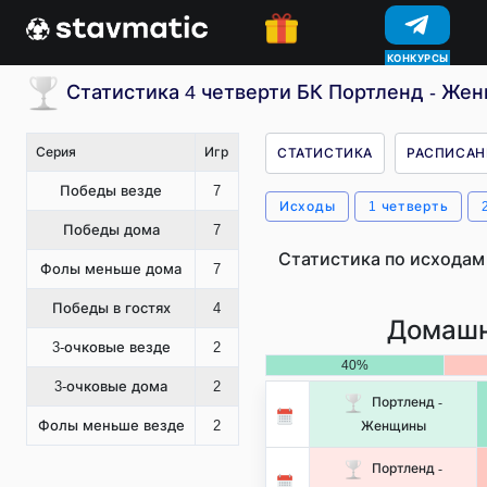
КОНКУРСЫ
Статистика 4 четверти БК Портленд - Же
Серия
Игр
СТАТИСТИКА
РАСПИСАН
Победы везде
7
Исходы
1 четверть
Победы дома
7
Статистика по исходам
Фолы меньше дома
7
Победы в гостях
4
Домашн
3-очковые везде
2
40%
3-очковые дома
2
Портленд -
Фолы меньше везде
2
Женщины
Портленд -