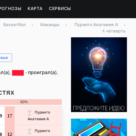
РОГНОЗЫ
КАРТА
СЕРВИСЫ
Баскетбол
›
Команды
›
Пуринто Акатемия А
›
4 четверть
овые
л(а),
- проиграл(а),
стях
60%
Пуринто
9
17
Акатемия А
Пуринто
0
12