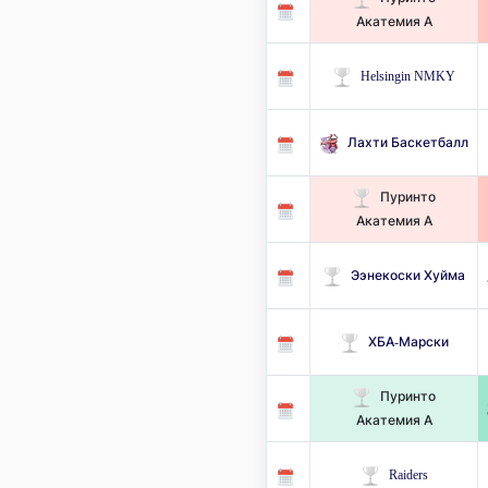
Акатемия А
Helsingin NMKY
Лахти Баскетбалл
Пуринто
Акатемия А
Ээнекоски Хуйма
ХБА-Марски
Пуринто
Акатемия А
Raiders