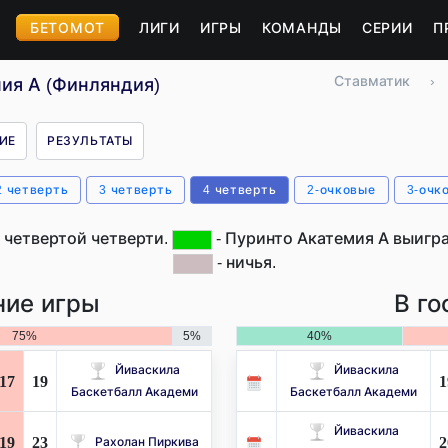
БЕТОМОТ
ЛИГИ
ИГРЫ
КОМАНДЫ
СЕРИИ
П
Ставматик
›
мия А (Финляндия)
ИЕ
РЕЗУЛЬТАТЫ
2 четверть
3 четверть
4 четверть
2-очковые
3-очк
 четвертой четверти.
- Пуринто Акатемия А выигра
- ничья.
ие игры
В го
75%
5%
40%
Йиваскила
Йиваскила
17
19
1
Баскетбалл Академи
Баскетбалл Академи
Йиваскила
19
23
2
Рахолан Пиркива