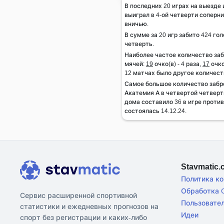
В последних 20 играх на выезде 
выиграл в 4-ой четверти соперник
вничью.
В сумме за 20 игр забито 424 гол
четверть.
Наиболее частое количество за
мячей:
19
очко(в) - 4 раза,
17
очко
12 матчах было другое количест
Самое большое количество заб
Акатемия А в четвертой четверт
дома составило 36 в игре проти
состоялась 14.12.24.
Stavmatic
Политика к
Обработка C
Сервис расширенной спортивной
Пользовате
статистики и ежедневных прогнозов на
Идеи
спорт без регистрации и каких-либо