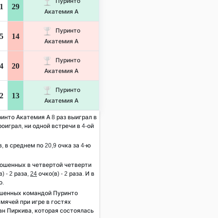
Пуринто
1
29
Акатемия А
Пуринто
5
14
Акатемия А
Пуринто
4
20
Акатемия А
Пуринто
2
13
Акатемия А
ринто Акатемия А 8 раз выиграл в
роиграл, ни одной встречи в 4-ой
, в среднем по 20,9 очка за 4-ю
рошенных в четвертой четверти
) - 2 раза,
24
очко(в) - 2 раза. И в
о.
ошенных командой Пуринто
мячей при игре в гостях
ан Пиркива, которая состоялась