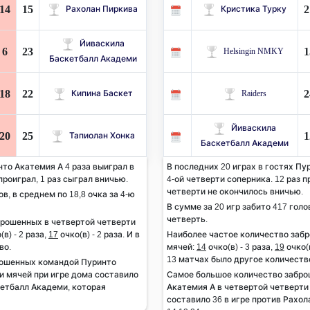
14
15
2
Рахолан Пиркива
Кристика Турку
Йиваскила
6
23
1
Helsingin NMKY
Баскетбалл Академи
18
22
2
Кипина Баскет
Raiders
Йиваскила
20
25
1
Тапиолан Хонка
Баскетбалл Академи
нто Акатемия А 4 раза выиграл в
В последних 20 играх в гостях Пу
проиграл, 1 раз сыграл вничью.
4-ой четверти соперника. 12 раз п
четверти не окончилось вничью.
ов, в среднем по 18,8 очка за 4-ю
В сумме за 20 игр забито 417 голов
четверть.
брошенных в четвертой четверти
(в) - 2 раза,
17
очко(в) - 2 раза. И в
Наиболее частое количество заб
во.
мячей:
14
очко(в) - 3 раза,
19
очко(в
13 матчах было другое количеств
рошенных командой Пуринто
и мячей при игре дома составило
Самое большое количество забр
кетбалл Академи, которая
Акатемия А в четвертой четверти 
составило 36 в игре против Рахол