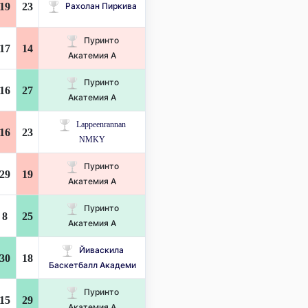
19
23
Рахолан Пиркива
Пуринто
17
14
Акатемия А
Пуринто
16
27
Акатемия А
Lappeenrannan
16
23
NMKY
Пуринто
29
19
Акатемия А
Пуринто
8
25
Акатемия А
Йиваскила
30
18
Баскетбалл Академи
Пуринто
15
29
Акатемия А