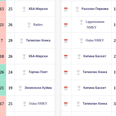
15
25
1
ХБА-Марски
Рахолан Пиркива
Lappeenrannan
21
26
1
Raiders
NMKY
7
29
2
Тапиолан Хонка
Oulun NMKY
18
26
2
ХБА-Марски
Кипина Баскет
26
24
1
Торпан Поят
Тапиолан Хонка
21
19
1
Ээнекоски Хуйма
Кипина Баскет
17
25
3
Oulun NMKY
Тапиолан Хонка