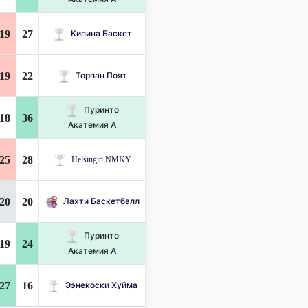
19
27
Кипина Баскет
19
22
Торпан Поят
Пуринто
18
36
Акатемия А
25
28
Helsingin NMKY
20
20
Лахти Баскетбалл
Пуринто
19
24
Акатемия А
27
16
Ээнекоски Хуйма