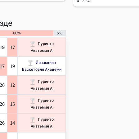
14.12.24.
зде
60%
5%
Пуринто
19
17
Акатемия А
Йиваскила
17
19
Баскетбалл Академи
Пуринто
20
12
Акатемия А
Пуринто
20
15
Акатемия А
Пуринто
26
14
Акатемия А