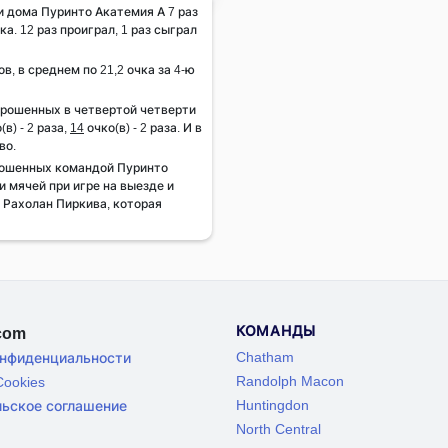
и дома Пуринто Акатемия А 7 раз
а. 12 раз проиграл, 1 раз сыграл
ов, в среднем по 21,2 очка за 4-ю
брошенных в четвертой четверти
(в) - 2 раза,
14
очко(в) - 2 раза. И в
во.
рошенных командой Пуринто
и мячей при игре на выезде и
в Рахолан Пиркива, которая
КОМАНДЫ
.com
Chatham
онфиденциальности
Randolph Macon
ookies
Huntingdon
льское соглашение
North Central