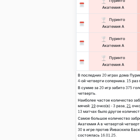
Пуринто
Акатемия А
Пуринто
Акатемия А
Пуринто
Акатемия А
Пуринто
Акатемия А
В последних 20 играх дома Пури
4-ой четверти соперника. 15 раз 
В сумме за 20 игр забито 375 гол
четверть.
Наиболее частое количество за
мячей:
19
очко(в) - 3 раза,
21
очко
13 матчах было другое количест
Самое большое количество заб
Акатемия А в четвертой четверт
30 в игре против Йиваскила Бас
состоялась 16.01.25.