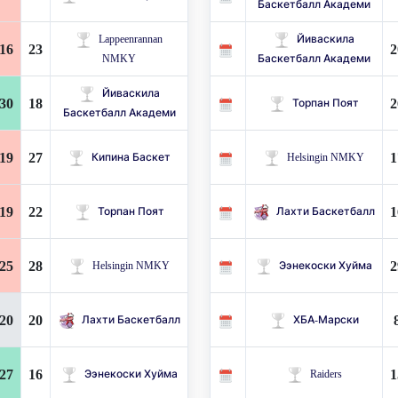
Баскетбалл Академи
Lappeenrannan
Йиваскила
16
23
2
NMKY
Баскетбалл Академи
Йиваскила
30
18
2
Торпан Поят
Баскетбалл Академи
19
27
1
Кипина Баскет
Helsingin NMKY
19
22
1
Торпан Поят
Лахти Баскетбалл
25
28
2
Helsingin NMKY
Ээнекоски Хуйма
20
20
Лахти Баскетбалл
ХБА-Марски
27
16
1
Ээнекоски Хуйма
Raiders