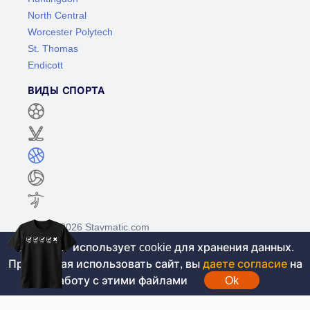
North Central
Worcester Polytech
St. Thomas
Endicott
ВИДЫ СПОРТА
©2017-2026 Stavmatic.com
Этот сайт использует cookie для хранения данных.
Продолжая использовать сайт, вы
даете согласие
на
Для лиц старше 18 лет. На сайте не
работу с этими файлами
Ok
проводятся игры на денежные средства, вся
информация носит ознакомительный характер.