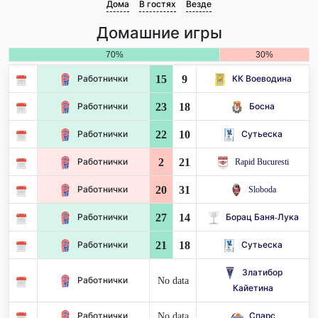
Дома
В гостях
Везде
Домашние игры
70%
30%
15
9
Работнички
КК Воеводина
23
18
Работнички
Босна
22
10
Работнички
Сутьеска
2
21
Работнички
Rapid Bucuresti
20
31
Работнички
Sloboda
27
14
Работнички
Борац Баня-Лука
21
18
Работнички
Сутьеска
Златибор
No data
Работнички
Кайетина
No data
Работнички
Спарс