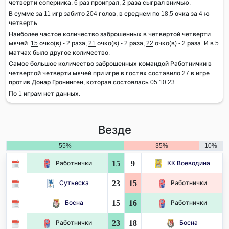
четверти соперника. 6 раз проиграл, 2 раза сыграл вничью.
В сумме за 11 игр забито 204 голов, в среднем по 18,5 очка за 4-ю
четверть.
Наиболее частое количество заброшенных в четвертой четверти
мячей:
15
очко(в) - 2 раза,
21
очко(в) - 2 раза,
22
очко(в) - 2 раза. И в 5
матчах было другое количество.
Самое большое количество заброшенных командой Работнички в
четвертой четверти мячей при игре в гостях составило 27 в игре
против Донар Гронинген, которая состоялась 05.10.23.
По 1 играм нет данных.
Везде
55%
35%
10%
15
9
Работнички
КК Воеводина
23
15
Сутьеска
Работнички
15
16
Босна
Работнички
23
18
Работнички
Босна