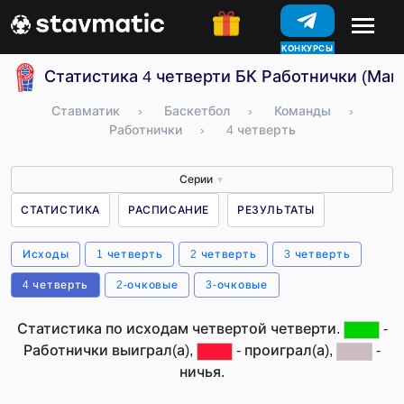
КОНКУРСЫ
Статистика 4 четверти БК Работнички (Мак
Ставматик
›
Баскетбол
›
Команды
›
Работнички
›
4 четверть
Серии
▼
СТАТИСТИКА
РАСПИСАНИЕ
РЕЗУЛЬТАТЫ
Исходы
1 четверть
2 четверть
3 четверть
4 четверть
2-очковые
3-очковые
Статистика по исходам четвертой четверти.
-
Работнички выиграл(а),
- проиграл(а),
-
ничья.