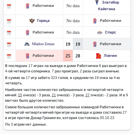
Златибор
No data
Работнички
Кайетина
No data
Горица
Работнички
No data
Работнички
Спарс
19
19
Mladost Zemun
Работнички
25
28
Работнички
Ловчен
В последних 17 играх на выезде и дома Работнички 8 раз выиграл в
4-ой четверти соперника. 7 раз проиграл, 2 раза сыграл вничью.
В сумме за 17 игр забито 323 голов, в среднем по 19 очка за 4-ю
четверть.
Наиболее частое количество заброшенных в четвертой четверти
мячей:
15
очко(в) - 3 раза,
21
очко(в) - 3 раза,
27
очко(в) - 2 раза. И в 9
матчах было другое количество.
Самое большое количество заброшенных командой Работнички в
четвертой четверти мячей при игре на выезде и дома составило 27
в игре против Донар Гронинген, которая состоялась 05.10.23.
По 3 играм нет данных.