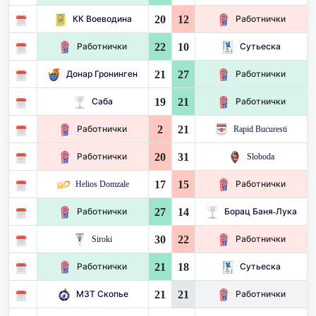
20
12
КК Воеводина
Работнички
22
10
Работнички
Сутьеска
21
27
Донар Гронинген
Работнички
19
21
Саба
Работнички
2
21
Работнички
Rapid Bucuresti
20
31
Работнички
Sloboda
17
15
Helios Domzale
Работнички
27
14
Работнички
Борац Баня-Лука
30
22
Siroki
Работнички
21
18
Работнички
Сутьеска
21
21
МЗТ Скопье
Работнички