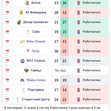
15
16
Босна
Работнички
20
12
КК Воеводина
Работнички
21
27
Донар Гронинген
Работнички
19
21
Саба
Работнички
17
15
Helios Domzale
Работнички
30
22
Siroki
Работнички
21
21
МЗТ Скопье
Работнички
No data
Горица
Работнички
19
19
Mladost Zemun
Работнички
17
14
Подгорица
Работнички
24
22
Стеднтский Центр
Работнички
В последних 11 играх в гостях Работнички 3 раза выиграл в 4-ой