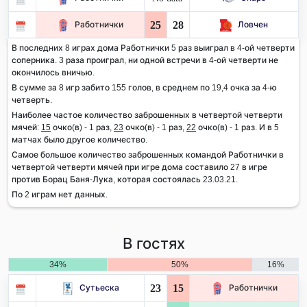
25
28
Работнички
Ловчен
В последних 8 играх дома Работнички 5 раз выиграл в 4-ой четверти
соперника. 3 раза проиграл, ни одной встречи в 4-ой четверти не
окончилось вничью.
В сумме за 8 игр забито 155 голов, в среднем по 19,4 очка за 4-ю
четверть.
Наиболее частое количество заброшенных в четвертой четверти
мячей:
15
очко(в) - 1 раз,
23
очко(в) - 1 раз,
22
очко(в) - 1 раз. И в 5
матчах было другое количество.
Самое большое количество заброшенных командой Работнички в
четвертой четверти мячей при игре дома составило 27 в игре
против Борац Баня-Лука, которая состоялась 23.03.21.
По 2 играм нет данных.
В гостях
34%
50%
16%
23
15
Сутьеска
Работнички