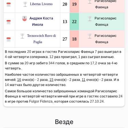
Рагисоларис
20
19
Libertas Livorno
Фаенца
Андрея Коста
Рагисоларис
13
22
Имола
Фаенца
Tecnoswitch Ruvo di
Рагисоларис
27
18
Puglia
Фаенца
В последних 20 играх в гостях Рагисоларис Фаенца 7 раз выиграл в
4-ой четверти соперника. 12 раз проиграл, 1 раз сыграл вничью.
В сумме за 20 игр забито 344 голов, в среднем по 17,2 очка за 4-ю
четверть.
Наиболее частое количество заброшенных в четвертой четверти
мячей:
16
очко(в) - 2 раза,
15
очко(в) - 2 раза,
11
очко(в) - 2 раза. И в
14 матчах было другое количество.
Самое большое количество заброшенных командой Рагисоларис
Фаенца в четвертой четверти мячей при игре в гостях составило 24
в игре против Fulgor Fidenza, которая состоялась 27.10.24.
Везде