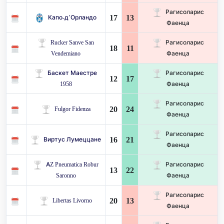
Рагисоларис
17
13
Капо-д’Орландо
Фаенца
Rucker Sanve San
Рагисоларис
18
11
Vendemiano
Фаенца
Баскет Маестре
Рагисоларис
12
17
1958
Фаенца
Рагисоларис
20
24
Fulgor Fidenza
Фаенца
Рагисоларис
16
21
Виртус Лумеццане
Фаенца
AZ Pneumatica Robur
Рагисоларис
13
22
Saronno
Фаенца
Рагисоларис
20
13
Libertas Livorno
Фаенца