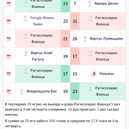
Рагисоларис
13
7
Аврора Десио
Фаенца
Treviglio Brianza
Рагисоларис
23
11
Basket
Фаенца
Рагисоларис
21
26
Виртус Лумеццане
Фаенца
Виртус Клеб
Рагисоларис
19
17
Рагуса
Фаенца
Рагисоларис
17
15
Леньяно
Фаенца
Рагисоларис
19
23
Фиоренцуола Бис
Фаенца
В последних 20 играх на выезде и дома Рагисоларис Фаенца 5 раз
выиграл в 4-ой четверти соперника. 14 раз проиграл, 1 раз сыграл
вничью.
В сумме за 20 игр забито 356 голов, в среднем по 17,8 очка за 4-ю
четверть.