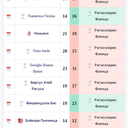
Фаенца
Рагисоларис
14
16
Tramarossa Vicenza
Фаенца
Рагисоларис
21
19
Леньяно
Фаенца
Рагисоларис
20
15
Virtus Imola
Фаенца
Treviglio Brianza
Рагисоларис
23
11
Basket
Фаенца
Виртус Клеб
Рагисоларис
19
17
Рагуса
Фаенца
Рагисоларис
19
23
Фиоренцуола Бис
Фаенца
Рагисоларис
14
12
Бэйкери Пьяченца
Фаенца