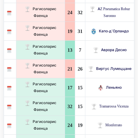
Рагисоларис
AZ Pneumatica Robur
24
32
Фаенца
Saronno
Рагисоларис
19
31
Капо-д’Орландо
Фаенца
Рагисоларис
13
7
Аврора Десио
Фаенца
Рагисоларис
21
26
Виртус Лумеццане
Фаенца
Рагисоларис
17
15
Леньяно
Фаенца
Рагисоларис
32
15
Tramarossa Vicenza
Фаенца
Рагисоларис
24
19
Monferrato
Фаенца