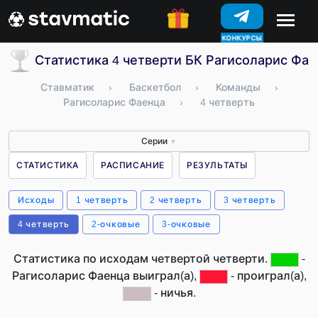
ПРОГНОЗЫ
Статистика 4 четверти БК Рагисоларис Фае
Ставматик
›
Баскетбол
›
Команды
›
Рагисоларис Фаенца
›
4 четверть
Серии
▼
СТАТИСТИКА
РАСПИСАНИЕ
РЕЗУЛЬТАТЫ
Исходы
1 четверть
2 четверть
3 четверть
4 четверть
2-очковые
3-очковые
Статистика по исходам четвертой четверти.
-
Рагисоларис Фаенца выиграл(а),
- проиграл(а),
- ничья.