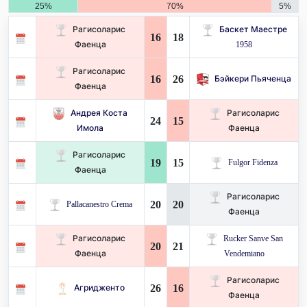
25%
70%
5%
Рагисоларис
Баскет Маестре
16
18
Фаенца
1958
Рагисоларис
16
26
Бэйкери Пьяченца
Фаенца
Андрея Коста
Рагисоларис
24
15
Имола
Фаенца
Рагисоларис
19
15
Fulgor Fidenza
Фаенца
Рагисоларис
20
20
Pallacanestro Crema
Фаенца
Рагисоларис
Rucker Sanve San
20
21
Фаенца
Vendemiano
Рагисоларис
26
16
Агридженто
Фаенца