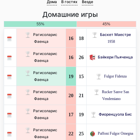
Дома
В гостях
Везде
Домашние игры
55%
45%
Рагисоларис
Баскет Маестре
16
18
Фаенца
1958
Рагисоларис
16
26
Бэйкери Пьяченца
Фаенца
Рагисоларис
19
15
Fulgor Fidenza
Фаенца
Рагисоларис
Rucker Sanve San
20
21
Фаенца
Vendemiano
Рагисоларис
17
19
Фиоренцуола Бис
Фаенца
Рагисоларис
22
25
Paffoni Fulgor Omegna
Фаенца