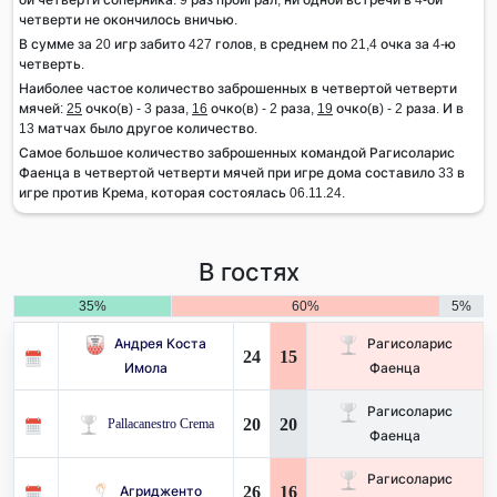
четверти не окончилось вничью.
В сумме за 20 игр забито 427 голов, в среднем по 21,4 очка за 4-ю
четверть.
Наиболее частое количество заброшенных в четвертой четверти
мячей:
25
очко(в) - 3 раза,
16
очко(в) - 2 раза,
19
очко(в) - 2 раза. И в
13 матчах было другое количество.
Самое большое количество заброшенных командой Рагисоларис
Фаенца в четвертой четверти мячей при игре дома составило 33 в
игре против Крема, которая состоялась 06.11.24.
В гостях
35%
60%
5%
Андрея Коста
Рагисоларис
24
15
Имола
Фаенца
Рагисоларис
20
20
Pallacanestro Crema
Фаенца
Рагисоларис
26
16
Агридженто