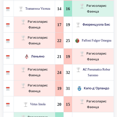
Рагисоларис
14
16
Tramarossa Vicenza
Фаенца
Рагисоларис
17
19
Фиоренцуола Бис
Фаенца
Рагисоларис
22
25
Paffoni Fulgor Omegna
Фаенца
Рагисоларис
21
19
Леньяно
Фаенца
Рагисоларис
AZ Pneumatica Robur
24
32
Фаенца
Saronno
Рагисоларис
19
31
Капо-д’Орландо
Фаенца
Рагисоларис
20
15
Virtus Imola
Фаенца