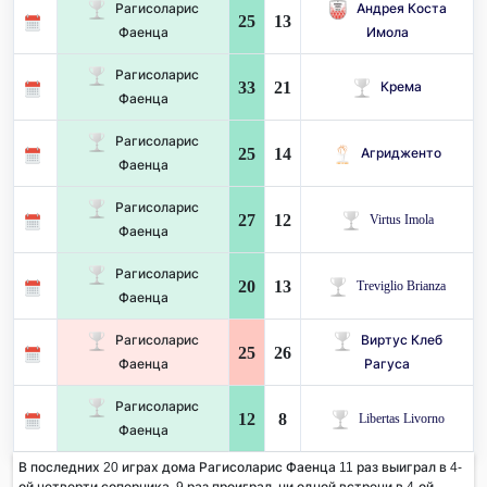
Рагисоларис
Андрея Коста
25
13
Фаенца
Имола
Рагисоларис
33
21
Крема
Фаенца
Рагисоларис
25
14
Агридженто
Фаенца
Рагисоларис
27
12
Virtus Imola
Фаенца
Рагисоларис
20
13
Treviglio Brianza
Фаенца
Рагисоларис
Виртус Клеб
25
26
Фаенца
Рагуса
Рагисоларис
12
8
Libertas Livorno
Фаенца
В последних 20 играх дома Рагисоларис Фаенца 11 раз выиграл в 4-
ой четверти соперника. 9 раз проиграл, ни одной встречи в 4-ой