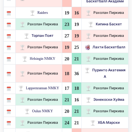
Баскетбалл Академи
19
16
Raiders
Рахолан Пиркива
23
19
Рахолан Пиркива
Кипина Баскет
27
19
Торпан Поят
Рахолан Пиркива
19
25
Рахолан Пиркива
Лахти Баскетбалл
20
21
Helsingin NMKY
Рахолан Пиркива
Пуринто Акатемия
18
36
Рахолан Пиркива
А
17
18
Lappeenrannan NMKY
Рахолан Пиркива
21
16
Рахолан Пиркива
Ээнекоски Хуйма
20
21
Oulun NMKY
Рахолан Пиркива
24
21
Рахолан Пиркива
ХБА-Марски