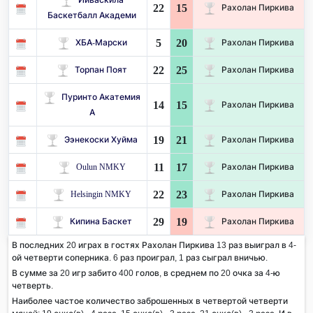
22
15
Рахолан Пиркива
Баскетбалл Академи
5
20
ХБА-Марски
Рахолан Пиркива
22
25
Торпан Поят
Рахолан Пиркива
Пуринто Акатемия
14
15
Рахолан Пиркива
А
19
21
Ээнекоски Хуйма
Рахолан Пиркива
11
17
Oulun NMKY
Рахолан Пиркива
22
23
Helsingin NMKY
Рахолан Пиркива
29
19
Кипина Баскет
Рахолан Пиркива
В последних 20 играх в гостях Рахолан Пиркива 13 раз выиграл в 4-
ой четверти соперника. 6 раз проиграл, 1 раз сыграл вничью.
В сумме за 20 игр забито 400 голов, в среднем по 20 очка за 4-ю
четверть.
Наиболее частое количество заброшенных в четвертой четверти