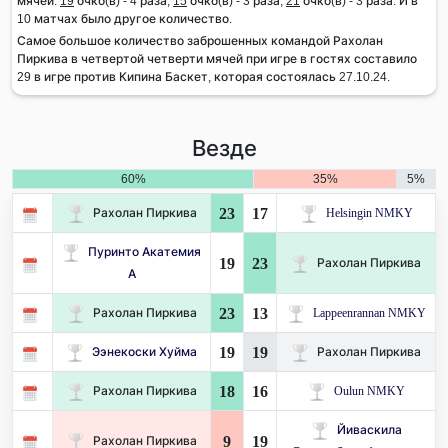
мячей:
19
очко(в) - 4 раза,
15
очко(в) - 3 раза,
21
очко(в) - 3 раза. И в
10 матчах было другое количество.
Самое большое количество заброшенных командой Рахолан
Пиркива в четвертой четверти мячей при игре в гостях составило
29 в игре против Кипина Баскет, которая состоялась 27.10.24.
Везде
60%
35%
5%
23
17
Рахолан Пиркива
Helsingin NMKY
Пуринто Акатемия
19
23
Рахолан Пиркива
А
23
13
Рахолан Пиркива
Lappeenrannan NMKY
19
19
Ээнекоски Хуйма
Рахолан Пиркива
18
16
Рахолан Пиркива
Oulun NMKY
Йиваскила
9
19
Рахолан Пиркива