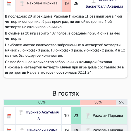
19
26
Рахолан Пиркива
Баскетбалл Академи
В последних 20 играх дома Рахолан Пиркива 11 раз выиграл в 4-ой
четверти соперника. 9 раз проиграл, ни одной встречи в 4-ой
четверти не окончилось вничью.
В сумме за 20 игр забито 407 голов, в среднем по 20,4 очка за 4-ю
четверть.
Наиболее частое количество заброшенных в четвертой четверти
мячей:
23
очко(в) - 3 раза,
18
очко(в) - 3 раза,
9
очко(в) - 2 раза. И в 12
матчах было другое количество.
Самое большое количество заброшенных командой Рахолан
Пиркива в четвертой четверти мячей при игре дома составило 34 в
игре против Raiders, которая состоялась 02.11.24.
В гостях
65%
30%
5%
Пуринто Акатемия
19
23
Рахолан Пиркива
А
19
19
Ээнекоски Хуйма
Рахолан Пиркива