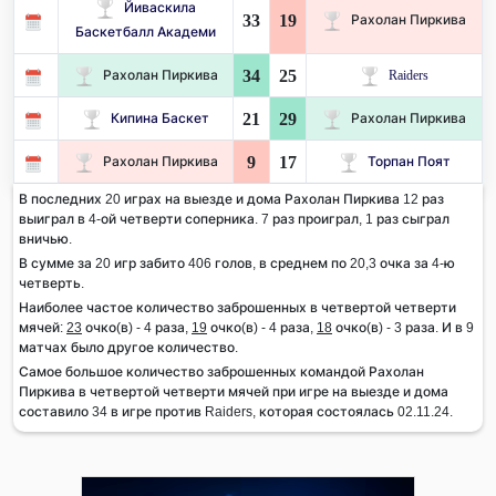
Йиваскила
33
19
Рахолан Пиркива
Баскетбалл Академи
34
25
Рахолан Пиркива
Raiders
21
29
Кипина Баскет
Рахолан Пиркива
9
17
Рахолан Пиркива
Торпан Поят
В последних 20 играх на выезде и дома Рахолан Пиркива 12 раз
выиграл в 4-ой четверти соперника. 7 раз проиграл, 1 раз сыграл
вничью.
В сумме за 20 игр забито 406 голов, в среднем по 20,3 очка за 4-ю
четверть.
Наиболее частое количество заброшенных в четвертой четверти
мячей:
23
очко(в) - 4 раза,
19
очко(в) - 4 раза,
18
очко(в) - 3 раза. И в 9
матчах было другое количество.
Самое большое количество заброшенных командой Рахолан
Пиркива в четвертой четверти мячей при игре на выезде и дома
составило 34 в игре против Raiders, которая состоялась 02.11.24.