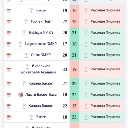
19
16
Raiders
Рахолан Пиркива
27
19
Торпан Поят
Рахолан Пиркива
20
21
Helsingin NMKY
Рахолан Пиркива
17
18
Lappeenrannan NMKY
Рахолан Пиркива
20
21
Oulun NMKY
Рахолан Пиркива
Йиваскила
33
19
Рахолан Пиркива
Баскетбалл Академи
21
29
Кипина Баскет
Рахолан Пиркива
18
22
Лахти Баскетбалл
Рахолан Пиркива
22
15
Кипина Баскет
Рахолан Пиркива
18
23
Raiders
Рахолан Пиркива
Йиваскила