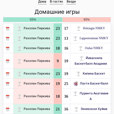
Дома
В гостях
Везде
Домашние игры
55%
45%
23
17
Рахолан Пиркива
Helsingin NMKY
23
13
Рахолан Пиркива
Lappeenrannan NMKY
18
16
Рахолан Пиркива
Oulun NMKY
Йиваскила
9
19
Рахолан Пиркива
Баскетбалл Академи
23
19
Рахолан Пиркива
Кипина Баскет
19
25
Рахолан Пиркива
Лахти Баскетбалл
Пуринто Акатемия
18
36
Рахолан Пиркива
А
21
16
Рахолан Пиркива
Ээнекоски Хуйма