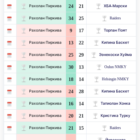
24
21
Рахолан Пиркива
ХБА-Марски
34
25
Рахолан Пиркива
Raiders
9
17
Рахолан Пиркива
Торпан Поят
13
22
Рахолан Пиркива
Кипина Баскет
25
29
Рахолан Пиркива
Ээнекоски Хуйма
30
13
Рахолан Пиркива
Oulun NMKY
18
14
Рахолан Пиркива
Helsingin NMKY
24
28
Рахолан Пиркива
Кипина Баскет
16
14
Рахолан Пиркива
Тапиолан Хонка
20
21
Рахолан Пиркива
Кристика Турку
21
15
Рахолан Пиркива
Raiders
Йиваскила