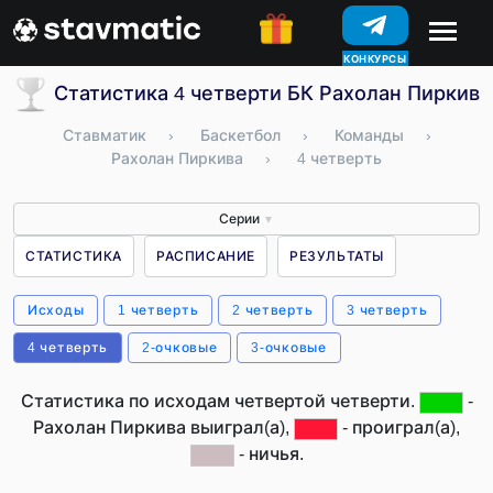
КОНКУРСЫ
Статистика 4 четверти БК Рахолан Пиркива
Ставматик
›
Баскетбол
›
Команды
›
Рахолан Пиркива
›
4 четверть
Серии
▼
СТАТИСТИКА
РАСПИСАНИЕ
РЕЗУЛЬТАТЫ
Исходы
1 четверть
2 четверть
3 четверть
4 четверть
2-очковые
3-очковые
Статистика по исходам четвертой четверти.
-
Рахолан Пиркива выиграл(а),
- проиграл(а),
- ничья.