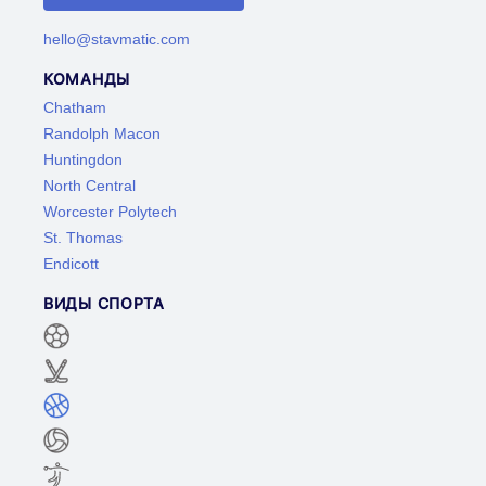
hello@stavmatic.com
КОМАНДЫ
Chatham
Randolph Macon
Huntingdon
North Central
Worcester Polytech
St. Thomas
Endicott
ВИДЫ СПОРТА