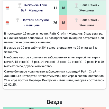
Висконсин Грин
Райт Стэйт -
11
18
Бэй - Женщины
Женщины
Нортерн Кентукки
Райт Стэйт -
26
18
- Женщины
Женщины
В последних 19 играх в гостях Райт Стэйт - Женщины 5 раз выиграл
в 4-ой четверти соперника. 14 раз проиграл, ни одной встречи в 4-ой
четверти не окончилось вничью.
В сумме за 19 игр забито 304 голов, в среднем по 16 очка за 4-ю
четверть.
Наиболее частое количество заброшенных в четвертой четверти
мячей:
18
очко(в) - 5 раз,
14
очко(в) - 2 раза,
11
очко(в) - 2 раза. И в 10
матчах было другое количество.
Самое большое количество заброшенных командой Райт Стэйт -
Женщины в четвертой четверти мячей при игре в гостях составило
24 в игре против Нортерн Кентукки - Женщины, которая состоялась
22.02.25.
Везде