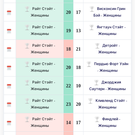
Райт Стэйт -
Висконсин Грин
20
17
Женщины
Бэй - Женщины
Райт Стэйт -
Янгтаун Стэйт -
19
13
Женщины
Женщины
Райт Стэйт -
Детройт -
18
21
Женщины
Женщины
Райт Стэйт -
Пердью Форт Уэйн
20
18
Женщины
- Женщины
Райт Стэйт -
Джорджия
22
10
Женщины
Саутерн - Женщины
Райт Стэйт -
Кливленд Стэйт -
23
20
Женщины
Женщины
Райт Стэйт -
Финдлей -
14
17
Женщины
Женщины