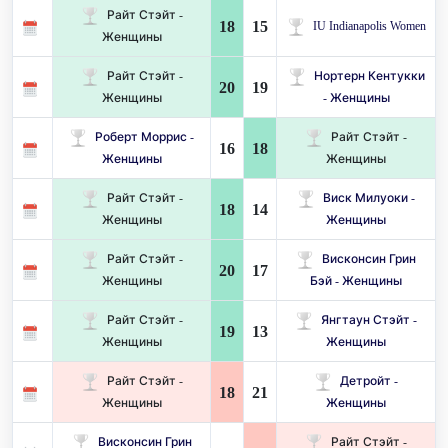
Райт Стэйт -
18
15
IU Indianapolis Women
Женщины
Райт Стэйт -
Нортерн Кентукки
20
19
Женщины
- Женщины
Роберт Моррис -
Райт Стэйт -
16
18
Женщины
Женщины
Райт Стэйт -
Виск Милуоки -
18
14
Женщины
Женщины
Райт Стэйт -
Висконсин Грин
20
17
Женщины
Бэй - Женщины
Райт Стэйт -
Янгтаун Стэйт -
19
13
Женщины
Женщины
Райт Стэйт -
Детройт -
18
21
Женщины
Женщины
Висконсин Грин
Райт Стэйт -