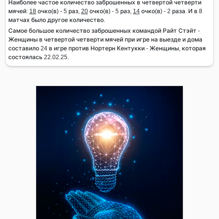
Наиболее частое количество заброшенных в четвертой четверти
мячей:
18
очко(в) - 5 раз,
20
очко(в) - 5 раз,
14
очко(в) - 2 раза. И в 8
матчах было другое количество.
Самое большое количество заброшенных командой Райт Стэйт -
Женщины в четвертой четверти мячей при игре на выезде и дома
составило 24 в игре против Нортерн Кентукки - Женщины, которая
состоялась 22.02.25.