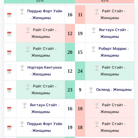
55%
45%
Пердью Форт Уэйн
Райт Стэйт -
16
11
- Женщины
Женщины
Райт Стэйт -
Янгтаун Стэйт -
12
19
Женщины
Женщины
Райт Стэйт -
Роберт Моррис -
20
15
Женщины
Женщины
Нортерн Кентукки
Райт Стэйт -
12
24
- Женщины
Женщины
Райт Стэйт -
23
9
Окленд - Женщины
Женщины
Янгтаун Стэйт -
Райт Стэйт -
16
10
Женщины
Женщины
Пердью Форт Уэйн
Райт Стэйт -
19
18
- Женщины
Женщины