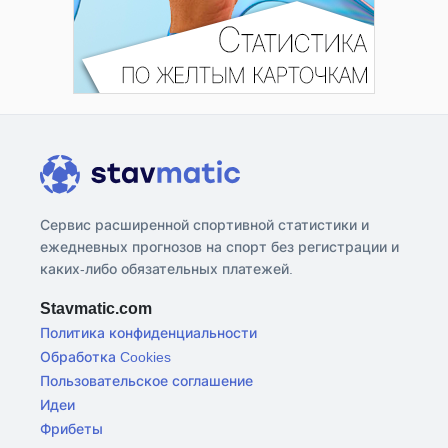
Сервис расширенной спортивной статистики и
ежедневных прогнозов на спорт без регистрации и
каких-либо обязательных платежей.
Stavmatic.com
Политика конфиденциальности
Обработка Cookies
Пользовательское соглашение
Идеи
Фрибеты