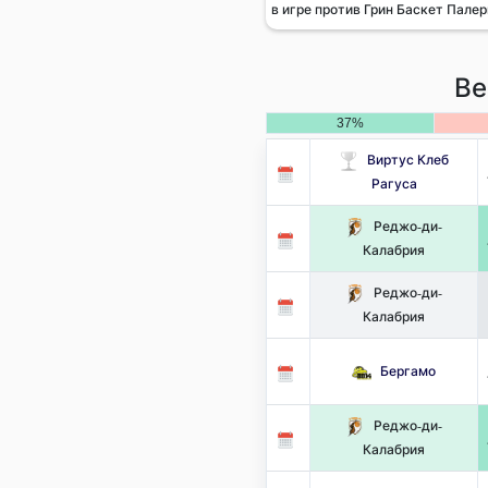
в игре против Грин Баскет Палер
Ве
37%
Виртус Клеб
Рагуса
Реджо-ди-
Калабрия
Реджо-ди-
Калабрия
Бергамо
Реджо-ди-
Калабрия