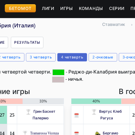
БЕТОМОТ
ЛИГИ
ИГРЫ
КОМАНДЫ
СЕРИИ
П
Ставматик
›
рия (Италия)
ИЕ
РЕЗУЛЬТАТЫ
2 четверть
3 четверть
4 четверть
2-очковые
3-очк
 четвертой четверти.
- Реджо-ди-Калабрия выигра
- ничья.
ие игры
В го
33%
33%
40%
Грин Баскет
Виртус Клеб
27
25
2
Палермо
Рагуса
14
14
2
Tramarossa Vicenza
Бергамо