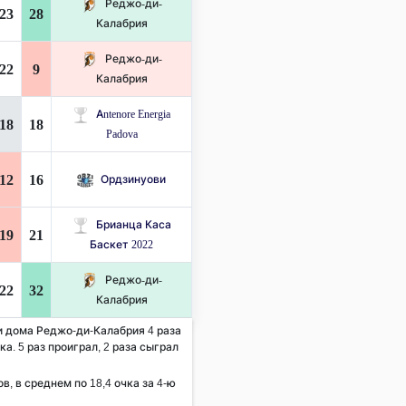
Реджо-ди-
23
28
Калабрия
Реджо-ди-
22
9
Калабрия
Antenore Energia
18
18
Padova
12
16
Ордзинуови
Брианца Каса
19
21
Баскет 2022
Реджо-ди-
22
32
Калабрия
 и дома Реджо-ди-Калабрия 4 раза
а. 5 раз проиграл, 2 раза сыграл
ов, в среднем по 18,4 очка за 4-ю