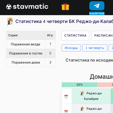
АНАЛИТИКА
КОНКУРСЫ
Статистика 4 четверти БК Реджо-ди-Калаб
Серия
Игр
СТАТИСТИКА
РАСПИСАН
Поражения везде
7
Исходы
1 четверть
Поражения в гостях
5
Статистика по исходам
Поражения дома
3
Домашн
34%
Реджо-ди-
Калабрия
Реджо-ди-