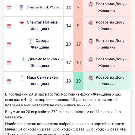
Ростов-на-Дону -
14
7
Dynamo Kursk Women
Женщины
Спартак Ногинск -
Ростов-на-Дону -
14
9
Женщины
Женщины
Самара -
Ростов-на-Дону -
20
17
Женщины
Женщины
Динамо Москва -
Ростов-на-Дону -
17
10
Женщины
Женщины
Ника Сыктывкар -
Ростов-на-Дону -
18
19
Женщины
Женщины
В последних 20 играх в гостях Ростов-на-Дону - Женщины 5 раз
выиграл в 4-ой четверти соперника. 15 раз проиграл, ни одной
встречи в 4-ой четверти не окончилось вничью.
В сумме за 20 игр забито 279 голов, в среднем по 14 очка за 4-ю
четверть.
Наиболее частое количество заброшенных в четвертой четверти
мячей:
14
очко(в) - 3 раза,
13
очко(в) - 2 раза,
12
очко(в) - 2 раза. И в
13 матчах было другое количество.