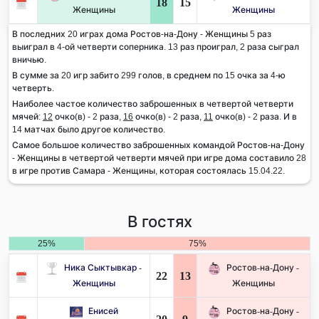
18
15
Женщины
Женщины
В последних 20 играх дома Ростов-на-Дону - Женщины 5 раз
выиграл в 4-ой четверти соперника. 13 раз проиграл, 2 раза сыграл
вничью.
В сумме за 20 игр забито 299 голов, в среднем по 15 очка за 4-ю
четверть.
Наиболее частое количество заброшенных в четвертой четверти
мячей:
12
очко(в) - 2 раза,
16
очко(в) - 2 раза,
11
очко(в) - 2 раза. И в
14 матчах было другое количество.
Самое большое количество заброшенных командой Ростов-на-Дону
- Женщины в четвертой четверти мячей при игре дома составило 28
в игре против Самара - Женщины, которая состоялась 15.04.22.
В гостях
25%
75%
Ника Сыктывкар -
Ростов-на-Дону -
22
13
Женщины
Женщины
Енисей
Ростов-на-Дону -