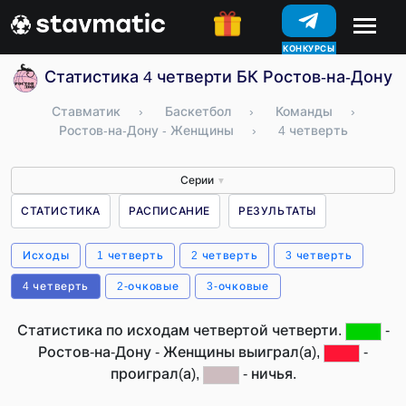
КОНКУРСЫ
Статистика 4 четверти БК Ростов-на-Дону 
Ставматик
›
Баскетбол
›
Команды
›
Ростов-на-Дону - Женщины
›
4 четверть
Серии
▼
СТАТИСТИКА
РАСПИСАНИЕ
РЕЗУЛЬТАТЫ
Исходы
1 четверть
2 четверть
3 четверть
4 четверть
2-очковые
3-очковые
Статистика по исходам четвертой четверти.
-
Ростов-на-Дону - Женщины выиграл(а),
-
проиграл(а),
- ничья.