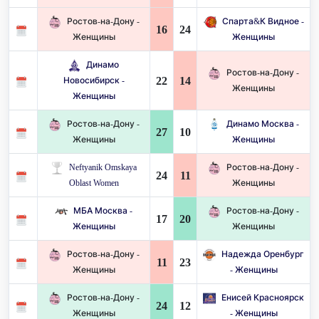
Ростов-на-Дону -
Спарта&К Видное -
16
24
Женщины
Женщины
Динамо
Ростов-на-Дону -
22
14
Новосибирск -
Женщины
Женщины
Ростов-на-Дону -
Динамо Москва -
27
10
Женщины
Женщины
Neftyanik Omskaya
Ростов-на-Дону -
24
11
Oblast Women
Женщины
МБА Москва -
Ростов-на-Дону -
17
20
Женщины
Женщины
Ростов-на-Дону -
Надежда Оренбург
11
23
Женщины
- Женщины
Ростов-на-Дону -
Енисей Красноярск
24
12
Женщины
- Женщины