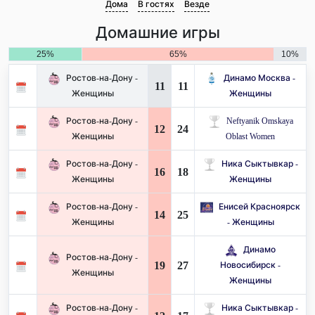
Дома
В гостях
Везде
Домашние игры
25%
65%
10%
Ростов-на-Дону -
Динамо Москва -
11
11
Женщины
Женщины
Ростов-на-Дону -
Neftyanik Omskaya
12
24
Женщины
Oblast Women
Ростов-на-Дону -
Ника Сыктывкар -
16
18
Женщины
Женщины
Ростов-на-Дону -
Енисей Красноярск
14
25
Женщины
- Женщины
Динамо
Ростов-на-Дону -
19
27
Новосибирск -
Женщины
Женщины
Ростов-на-Дону -
Ника Сыктывкар -