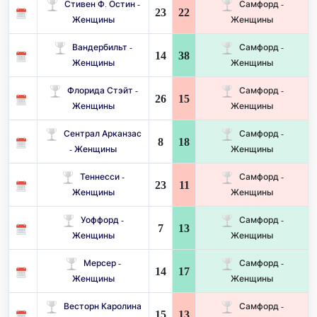
Стивен Ф. Остин -
Самфорд -
23
22
Женщины
Женщины
Вандербильт -
Самфорд -
14
38
Женщины
Женщины
Флорида Стэйт -
Самфорд -
26
15
Женщины
Женщины
Сентрал Арканзас
Самфорд -
8
18
- Женщины
Женщины
Теннесси -
Самфорд -
23
11
Женщины
Женщины
Уоффорд -
Самфорд -
7
13
Женщины
Женщины
Мерсер -
Самфорд -
14
17
Женщины
Женщины
Весторн Каролина
Самфорд -
15
13