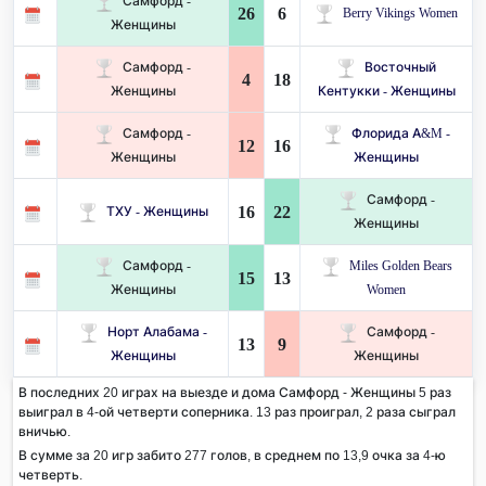
Самфорд -
26
6
Berry Vikings Women
Женщины
Самфорд -
Восточный
4
18
Женщины
Кентукки - Женщины
Самфорд -
Флорида A&M -
12
16
Женщины
Женщины
Самфорд -
16
22
ТХУ - Женщины
Женщины
Самфорд -
Miles Golden Bears
15
13
Женщины
Women
Норт Алабама -
Самфорд -
13
9
Женщины
Женщины
В последних 20 играх на выезде и дома Самфорд - Женщины 5 раз
выиграл в 4-ой четверти соперника. 13 раз проиграл, 2 раза сыграл
вничью.
В сумме за 20 игр забито 277 голов, в среднем по 13,9 очка за 4-ю
четверть.