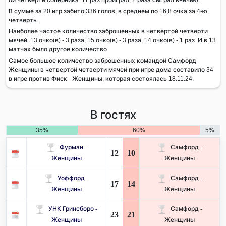
В сумме за 20 игр забито 336 голов, в среднем по 16,8 очка за 4-ю
четверть.
Наиболее частое количество заброшенных в четвертой четверти
мячей:
13
очко(в) - 3 раза,
15
очко(в) - 3 раза,
14
очко(в) - 1 раз. И в 13
матчах было другое количество.
Самое большое количество заброшенных командой Самфорд -
Женщины в четвертой четверти мячей при игре дома составило 34
в игре против Фиск - Женщины, которая состоялась 18.11.24.
В гостях
35%
60%
5%
Фурман -
Самфорд -
12
10
Женщины
Женщины
Уоффорд -
Самфорд -
17
14
Женщины
Женщины
УНК Гринсборо -
Самфорд -
23
21
Женщины
Женщины