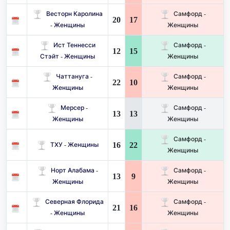
Весторн Каролина
Самфорд -
20
17
- Женщины
Женщины
Ист Теннесси
Самфорд -
12
15
Стэйт - Женщины
Женщины
Чаттануга -
Самфорд -
22
10
Женщины
Женщины
Мерсер -
Самфорд -
13
13
Женщины
Женщины
Самфорд -
16
22
ТХУ - Женщины
Женщины
Норт Алабама -
Самфорд -
13
9
Женщины
Женщины
Северная Флорида
Самфорд -
21
16
- Женщины
Женщины