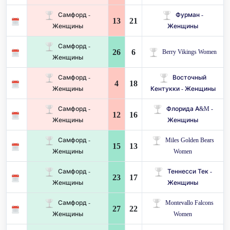
Самфорд -
Фурман -
13
21
Женщины
Женщины
Самфорд -
26
6
Berry Vikings Women
Женщины
Самфорд -
Восточный
4
18
Женщины
Кентукки - Женщины
Самфорд -
Флорида A&M -
12
16
Женщины
Женщины
Самфорд -
Miles Golden Bears
15
13
Женщины
Women
Самфорд -
Теннесси Тек -
23
17
Женщины
Женщины
Самфорд -
Montevallo Falcons
27
22
Женщины
Women