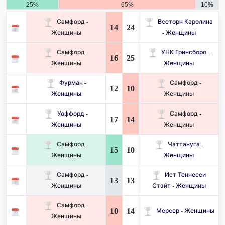
25%
65%
10%
Самфорд -
Весторн Каролина
14
24
Женщины
- Женщины
Самфорд -
УНК Гринсборо -
16
25
Женщины
Женщины
Фурман -
Самфорд -
12
10
Женщины
Женщины
Уоффорд -
Самфорд -
17
14
Женщины
Женщины
Самфорд -
Чаттануга -
15
10
Женщины
Женщины
Самфорд -
Ист Теннесси
13
13
Женщины
Стэйт - Женщины
Самфорд -
10
14
Мерсер - Женщины
Женщины