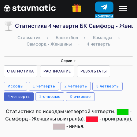
КОНКУРСЫ
Статистика 4 четверти БК Самфорд - Жен
Ставматик
›
Баскетбол
›
Команды
›
Самфорд - Женщины
›
4 четверть
Серии
▼
СТАТИСТИКА
РАСПИСАНИЕ
РЕЗУЛЬТАТЫ
Исходы
1 четверть
2 четверть
3 четверть
4 четверть
2-очковые
3-очковые
Статистика по исходам четвертой четверти.
-
Самфорд - Женщины выиграл(а),
- проиграл(а),
- ничья.