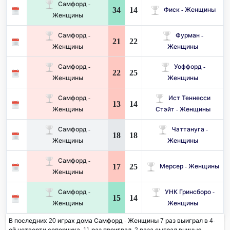
Самфорд -
34
14
Фиск - Женщины
Женщины
Самфорд -
Фурман -
21
22
Женщины
Женщины
Самфорд -
Уоффорд -
22
25
Женщины
Женщины
Самфорд -
Ист Теннесси
13
14
Женщины
Стэйт - Женщины
Самфорд -
Чаттануга -
18
18
Женщины
Женщины
Самфорд -
17
25
Мерсер - Женщины
Женщины
Самфорд -
УНК Гринсборо -
15
14
Женщины
Женщины
В последних 20 играх дома Самфорд - Женщины 7 раз выиграл в 4-
ой четверти соперника. 11 раз проиграл, 2 раза сыграл вничью.