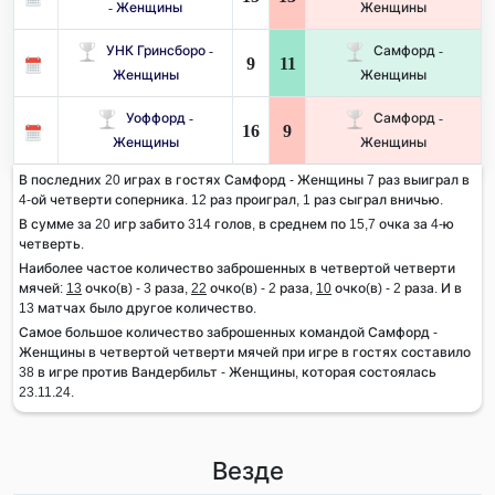
- Женщины
Женщины
УНК Гринсборо -
Самфорд -
9
11
Женщины
Женщины
Уоффорд -
Самфорд -
16
9
Женщины
Женщины
В последних 20 играх в гостях Самфорд - Женщины 7 раз выиграл в
4-ой четверти соперника. 12 раз проиграл, 1 раз сыграл вничью.
В сумме за 20 игр забито 314 голов, в среднем по 15,7 очка за 4-ю
четверть.
Наиболее частое количество заброшенных в четвертой четверти
мячей:
13
очко(в) - 3 раза,
22
очко(в) - 2 раза,
10
очко(в) - 2 раза. И в
13 матчах было другое количество.
Самое большое количество заброшенных командой Самфорд -
Женщины в четвертой четверти мячей при игре в гостях составило
38 в игре против Вандербильт - Женщины, которая состоялась
23.11.24.
Везде