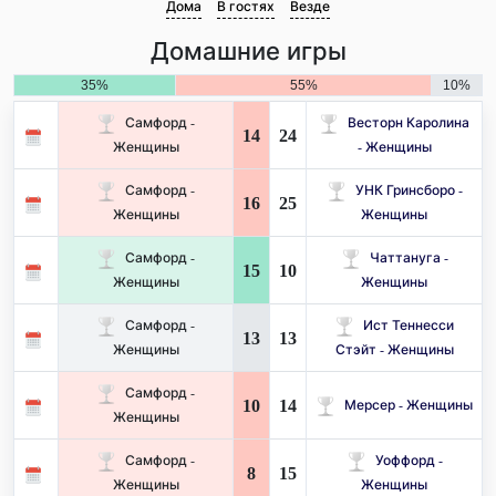
Дома
В гостях
Везде
Домашние игры
35%
55%
10%
Самфорд -
Весторн Каролина
14
24
Женщины
- Женщины
Самфорд -
УНК Гринсборо -
16
25
Женщины
Женщины
Самфорд -
Чаттануга -
15
10
Женщины
Женщины
Самфорд -
Ист Теннесси
13
13
Женщины
Стэйт - Женщины
Самфорд -
10
14
Мерсер - Женщины
Женщины
Самфорд -
Уоффорд -
8
15
Женщины
Женщины