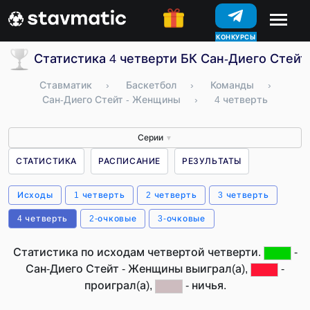
КОНКУРСЫ
Статистика 4 четверти БК Сан-Диего Стей
Ставматик
›
Баскетбол
›
Команды
›
Сан-Диего Стейт - Женщины
›
4 четверть
Серии
▼
СТАТИСТИКА
РАСПИСАНИЕ
РЕЗУЛЬТАТЫ
Исходы
1 четверть
2 четверть
3 четверть
4 четверть
2-очковые
3-очковые
Статистика по исходам четвертой четверти.
-
Сан-Диего Стейт - Женщины выиграл(а),
-
проиграл(а),
- ничья.