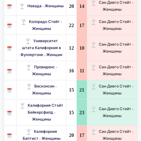
Сан-Диего Стейт -
20
14
Невада - Женщины
Женщины
Колорадо Стейт -
Сан-Диего Стейт -
22
17
Женщины
Женщины
Университет
Сан-Диего Стейт -
12
10
штата Калифорния в
Женщины
Фуллертоне - Женщин
Провиденс -
Сан-Диего Стейт -
16
11
Женщины
Женщины
Висконсин -
Сан-Диего Стейт -
15
21
Женщины
Женщины
Калифорния Стэйт
Сан-Диего Стейт -
15
23
Бейкерсфилд -
Женщины
Женщины
Калифорния
Сан-Диего Стейт -
20
17
Баптист - Женщины
Женщины