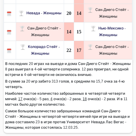
Сан-Диего Стейт -
20
14
Невада - Женщины
Женщины
Сан-Диего Стейт -
Нью-Мексико -
14
15
Женщины
Женщины
Колорадо Стейт -
Сан-Диего Стейт -
22
17
Женщины
Женщины
В последних 20 играх на выезде и дома Сан-Диего Стейт - Женщины
8 раз выиграл в 4-ой четверти соперника. 12 раз проиграл, ни одной
встречи в 4-ой четверти не окончилось вничью.
В сумме за 20 игр забито 313 голов, в среднем по 15,7 очка за 4-ю
четверть.
Наиболее частое количество заброшенных в четвертой четверти
мячей:
17
очко(в) - 5 раз,
4
очко(в) - 2 раза,
18
очко(в) - 2 раза. И в 11
матчах было другое количество.
Самое большое количество заброшенных командой Сан-Диего
Стейт - Женщины в четвертой четверти мячей при игре на выезде и
дома составило 23 в игре против Университет Невада Лас Вегас -
Женщины, которая состоялась 12.03.25.