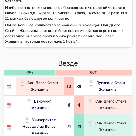
четверть.
Наиболее частое количество заброшенных в четвертой четверти
мячей:
17
очко(в) - 4 раза,
18
очко(в) - 3 раза,
16
очко(в) - 2 раза. И в
11 матчах было другое количество.
Самое большое количество заброшенных командой Сан-Диего
Стейт - Женщины в четвертой четверти мячей при игре в гостях
составило 24 в игре против Университет Невада Лас Вегас -
Женщины, которая состоялась 14.03.24.
Везде
40%
60%
Сан-Диего Стейт -
Луизиана Стэйт -
12
30
Женщины
Женщины
Вайоминг -
Сан-Диего Стейт -
6
4
Женщины
Женщины
Университет
Сан-Диего Стейт -
21
23
Невада Лас Вегас -
Женщины
Женщины