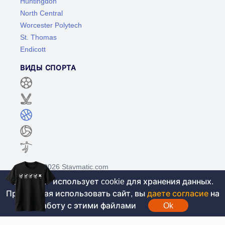
Huntingdon
North Central
Worcester Polytech
St. Thomas
Endicott
ВИДЫ СПОРТА
©2017-2026 Stavmatic.com
Этот сайт использует cookie для хранения данных.
Продолжая использовать сайт, вы
даете согласие
на
Для лиц старше 18 лет. На сайте не
работу с этими файлами
Ok
проводятся игры на денежные средства, вся
информация носит ознакомительный характер.