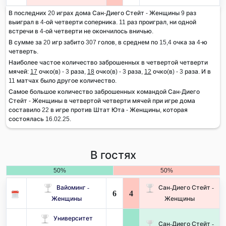
В последних 20 играх дома Сан-Диего Стейт - Женщины 9 раз
выиграл в 4-ой четверти соперника. 11 раз проиграл, ни одной
встречи в 4-ой четверти не окончилось вничью.
В сумме за 20 игр забито 307 голов, в среднем по 15,4 очка за 4-ю
четверть.
Наиболее частое количество заброшенных в четвертой четверти
мячей:
17
очко(в) - 3 раза,
18
очко(в) - 3 раза,
12
очко(в) - 3 раза. И в
11 матчах было другое количество.
Самое большое количество заброшенных командой Сан-Диего
Стейт - Женщины в четвертой четверти мячей при игре дома
составило 22 в игре против Штат Юта - Женщины, которая
состоялась 16.02.25.
В гостях
50%
50%
Вайоминг -
Сан-Диего Стейт -
6
4
Женщины
Женщины
Университет
Сан-Диего Стейт -