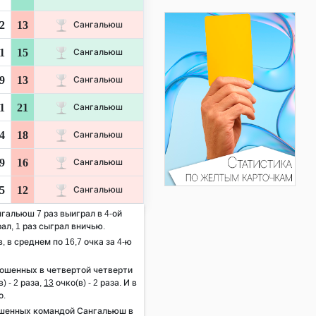
2
13
Сангальюш
1
15
Сангальюш
9
13
Сангальюш
1
21
Сангальюш
4
18
Сангальюш
9
16
Сангальюш
5
12
Сангальюш
нгальюш 7 раз выиграл в 4-ой
ал, 1 раз сыграл вничью.
, в среднем по 16,7 очка за 4-ю
рошенных в четвертой четверти
) - 2 раза,
13
очко(в) - 2 раза. И в
о.
ошенных командой Сангальюш в