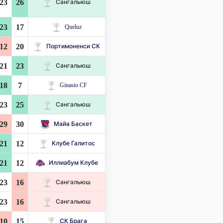
23
26
Сангальюш
23
17
Queluz
12
20
Портимоненси СК
21
23
Сангальюш
18
7
Ginasio CF
23
25
Сангальюш
29
30
Майа Баскет
21
12
Клубе Галитос
21
12
Иллиабум Клубе
23
16
Сангальюш
23
16
Сангальюш
10
15
СК Брага