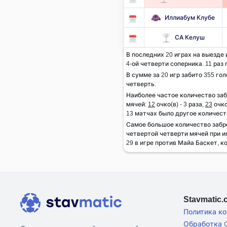
Иллиабум Клубе
СА Келуш
В последних 20 играх на выезде
4-ой четверти соперника. 11 раз 
В сумме за 20 игр забито 355 гол
четверть.
Наиболее частое количество за
мячей:
12
очко(в) - 3 раза,
23
очко
13 матчах было другое количест
Самое большое количество заб
четвертой четверти мячей при и
29 в игре против Майа Баскет, к
Stavmatic
Политика к
Обработка C