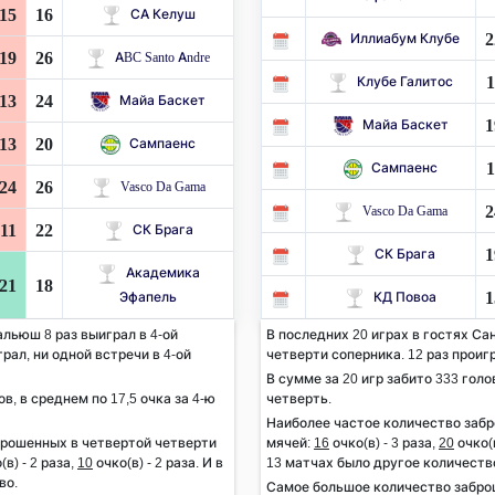
15
16
СА Келуш
2
Иллиабум Клубе
19
26
ABC Santo Andre
1
Клубе Галитос
13
24
Майа Баскет
1
Майа Баскет
13
20
Сампаенс
1
Сампаенс
24
26
Vasco Da Gama
2
Vasco Da Gama
11
22
СК Брага
1
СК Брага
Академика
21
18
1
Эфапель
КД Повоа
альюш 8 раз выиграл в 4-ой
В последних 20 играх в гостях Са
рал, ни одной встречи в 4-ой
четверти соперника. 12 раз проигр
В сумме за 20 игр забито 333 голов
ов, в среднем по 17,5 очка за 4-ю
четверть.
Наиболее частое количество заб
брошенных в четвертой четверти
мячей:
16
очко(в) - 3 раза,
20
очко(в
(в) - 2 раза,
10
очко(в) - 2 раза. И в
13 матчах было другое количеств
во.
Самое большое количество забр