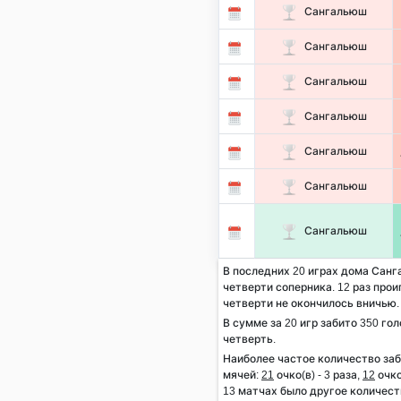
Сангальюш
Сангальюш
Сангальюш
Сангальюш
Сангальюш
Сангальюш
Сангальюш
В последних 20 играх дома Санг
четверти соперника. 12 раз проиг
четверти не окончилось вничью.
В сумме за 20 игр забито 350 гол
четверть.
Наиболее частое количество за
мячей:
21
очко(в) - 3 раза,
12
очко
13 матчах было другое количест