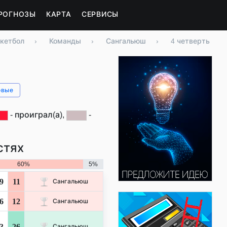
РОГНОЗЫ
КАРТА
СЕРВИСЫ
кетбол
›
Команды
›
Сангальюш
›
4 четверть
овые
- проиграл(а),
-
стях
60%
5%
9
11
Сангальюш
6
12
Сангальюш
3
26
Сангальюш