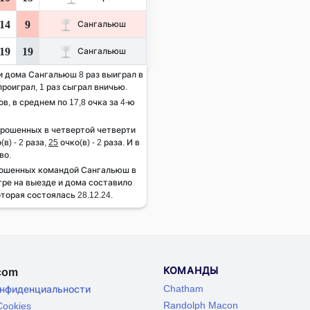
14
9
Сангальюш
19
19
Сангальюш
 и дома Сангальюш 8 раз выиграл в
проиграл, 1 раз сыграл вничью.
ов, в среднем по 17,8 очка за 4-ю
брошенных в четвертой четверти
(в) - 2 раза,
25
очко(в) - 2 раза. И в
во.
рошенных командой Сангальюш в
гре на выезде и дома составило
оторая состоялась 28.12.24.
КОМАНДЫ
.com
Chatham
онфиденциальности
Randolph Macon
ookies