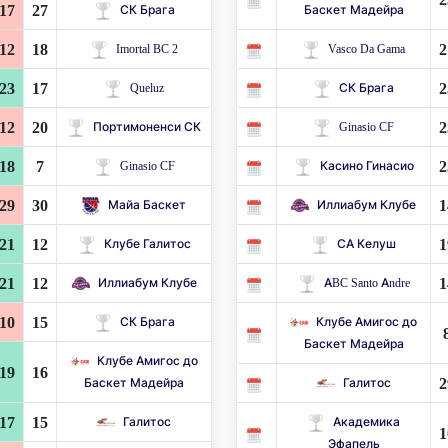
17
27
СК Брага
Баскет Мадейра
12
18
2
Imortal BC 2
Vasco Da Gama
23
17
2
Queluz
СК Брага
12
20
2
Портимоненси СК
Ginasio CF
18
7
2
Ginasio CF
Касино Гинасио
29
30
1
Майа Баскет
Иллиабум Клубе
21
12
1
Клубе Галитос
СА Келуш
21
12
1
Иллиабум Клубе
ABC Santo Andre
10
15
СК Брага
Клубе Амигос до
Баскет Мадейра
Клубе Амигос до
19
16
2
Баскет Мадейра
Галитос
17
15
Галитос
Академика
1
Эфапель