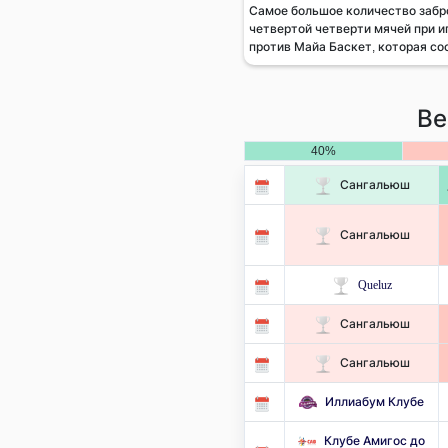
Самое большое количество заб
четвертой четверти мячей при и
против Майа Баскет, которая сос
Ве
40%
Сангальюш
Сангальюш
Queluz
Сангальюш
Сангальюш
Иллиабум Клубе
Клубе Амигос до