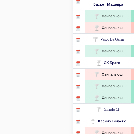
Баскет Мадейра
Сангальюш
Сангальюш
Vasco Da Gama
Сангальюш
СК Брага
Сангальюш
Сангальюш
Сангальюш
Ginasio CF
Касино Гинасио
Сангальюш