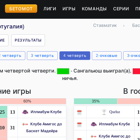
БЕТОМОТ
ЛИГИ
ИГРЫ
КОМАНДЫ
СЕРИИ
П
Ставматик
›
Бас
тугалия)
ИЕ
РЕЗУЛЬТАТЫ
2 четверть
3 четверть
4 четверть
2-очковые
3-очк
м четвертой четверти.
- Сангальюш выиграл(а),
ничья.
ие игры
В го
60%
35%
25
13
1
Иллиабум Клубе
Queluz
1
Клубе Амигос до
Иллиабум Клубе
10
31
Баскет Мадейра
Клубе Амигос до
2