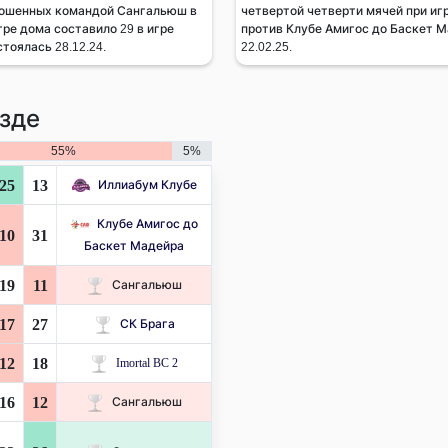
рошенных командой Сангальюш в
четвертой четверти мячей при игр
гре дома составило 29 в игре
против Клубе Амигос до Баскет М
тоялась 28.12.24.
22.02.25.
зде
55%
5%
25
13
Иллиабум Клубе
Клубе Амигос до
10
31
Баскет Мадейра
19
11
Сангальюш
17
27
СК Брага
12
18
Imortal BC 2
16
12
Сангальюш