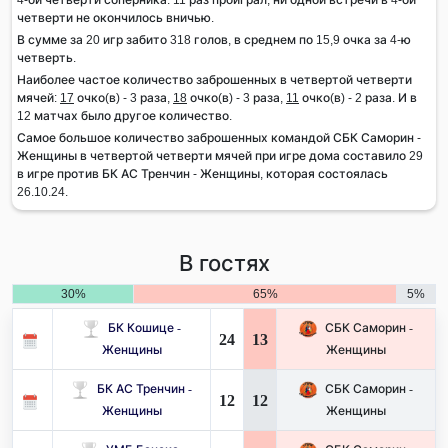
четверти не окончилось вничью.
В сумме за 20 игр забито 318 голов, в среднем по 15,9 очка за 4-ю
четверть.
Наиболее частое количество заброшенных в четвертой четверти
мячей:
17
очко(в) - 3 раза,
18
очко(в) - 3 раза,
11
очко(в) - 2 раза. И в
12 матчах было другое количество.
Самое большое количество заброшенных командой СБК Саморин -
Женщины в четвертой четверти мячей при игре дома составило 29
в игре против БК АС Тренчин - Женщины, которая состоялась
26.10.24.
В гостях
30%
65%
5%
БК Кошице -
СБК Саморин -
24
13
Женщины
Женщины
БК АС Тренчин -
СБК Саморин -
12
12
Женщины
Женщины