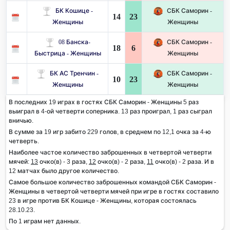
БК Кошице -
СБК Саморин -
14
23
Женщины
Женщины
08 Банска-
СБК Саморин -
18
6
Быстрица - Женщины
Женщины
БК АС Тренчин -
СБК Саморин -
10
23
Женщины
Женщины
В последних 19 играх в гостях СБК Саморин - Женщины 5 раз
выиграл в 4-ой четверти соперника. 13 раз проиграл, 1 раз сыграл
вничью.
В сумме за 19 игр забито 229 голов, в среднем по 12,1 очка за 4-ю
четверть.
Наиболее частое количество заброшенных в четвертой четверти
мячей:
13
очко(в) - 3 раза,
12
очко(в) - 2 раза,
11
очко(в) - 2 раза. И в
12 матчах было другое количество.
Самое большое количество заброшенных командой СБК Саморин -
Женщины в четвертой четверти мячей при игре в гостях составило
23 в игре против БК Кошице - Женщины, которая состоялась
28.10.23.
По 1 играм нет данных.