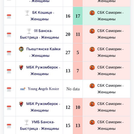
- Женщины
Женщины
БК Кошице -
СБК Саморин -
16
17
Женщины
Женщины
08 Банска-
СБК Саморин -
20
11
Быстрица - Женщины
Женщины
Пьештянске Кайки
СБК Саморин -
27
5
- Женщины
Женщины
МБК Ружомберок -
СБК Саморин -
13
7
Женщины
Женщины
СБК Саморин -
No data
Young Angels Kosice
Женщины
МБК Ружомберок -
СБК Саморин -
12
10
Женщины
Женщины
УМБ Банска-
СБК Саморин -
15
13
Быстрица - Женщины
Женщины