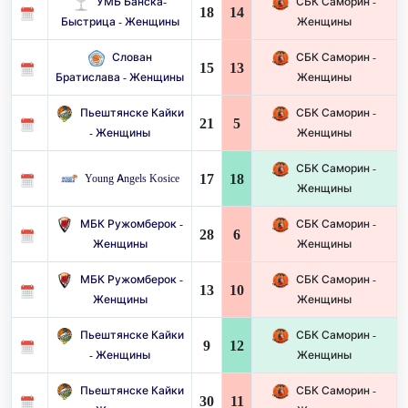
УМБ Банска-
СБК Саморин -
18
14
Быстрица - Женщины
Женщины
Слован
СБК Саморин -
15
13
Братислава - Женщины
Женщины
Пьештянске Кайки
СБК Саморин -
21
5
- Женщины
Женщины
СБК Саморин -
17
18
Young Angels Kosice
Женщины
МБК Ружомберок -
СБК Саморин -
28
6
Женщины
Женщины
МБК Ружомберок -
СБК Саморин -
13
10
Женщины
Женщины
Пьештянске Кайки
СБК Саморин -
9
12
- Женщины
Женщины
Пьештянске Кайки
СБК Саморин -
30
11