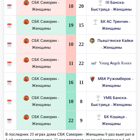
СБК Саморин -
08 Банска-
18
20
Женщины
Быстрица - Женщины
СБК Саморин -
БК АС Тренчин -
19
15
Женщины
Женщины
СБК Саморин -
Пьештянске Кайки
10
22
Женщины
- Женщины
СБК Саморин -
11
22
Young Angels Kosice
Женщины
СБК Саморин -
МБК Ружомберок -
16
11
Женщины
Женщины
СБК Саморин -
УМБ Банска-
10
8
Женщины
Быстрица - Женщины
СБК Саморин -
БК Кошице -
22
9
Женщины
Женщины
В последних 20 играх дома СБК Саморин - Женщины 9 раз выиграл в
4-ой четверти соперника. 11 раз проиграл, ни одной встречи в 4-ой