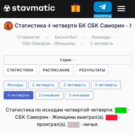
КОНКУРСЫ
Статистика 4 четверти БК СБК Саморин - 
Ставматик
›
Баскетбол
›
Команды
›
СБК Саморин - Женщины
›
4 четверть
Серии
▼
СТАТИСТИКА
РАСПИСАНИЕ
РЕЗУЛЬТАТЫ
Исходы
1 четверть
2 четверть
3 четверть
4 четверть
2-очковые
3-очковые
Статистика по исходам четвертой четверти.
-
СБК Саморин - Женщины выиграл(а),
-
проиграл(а),
- ничья.