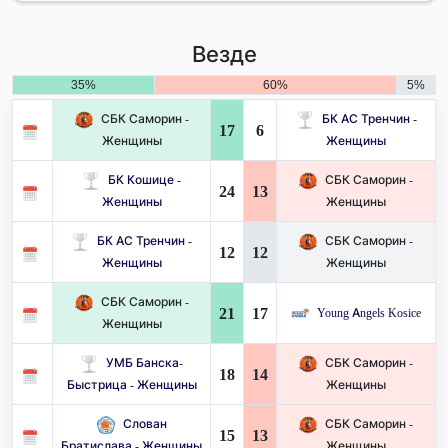
Везде
35%
60%
5%
СБК Саморин -
БК АС Тренчин -
17
6
Женщины
Женщины
БК Кошице -
СБК Саморин -
24
13
Женщины
Женщины
БК АС Тренчин -
СБК Саморин -
12
12
Женщины
Женщины
СБК Саморин -
21
17
Young Angels Kosice
Женщины
УМБ Банска-
СБК Саморин -
18
14
Быстрица - Женщины
Женщины
Слован
СБК Саморин -
15
13
Братислава - Женщины
Женщины