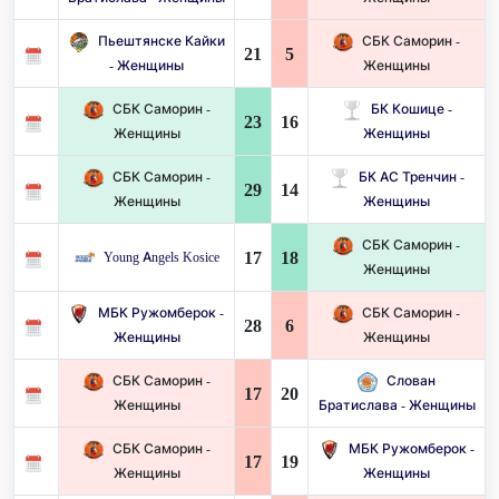
Пьештянске Кайки
СБК Саморин -
21
5
- Женщины
Женщины
СБК Саморин -
БК Кошице -
23
16
Женщины
Женщины
СБК Саморин -
БК АС Тренчин -
29
14
Женщины
Женщины
СБК Саморин -
17
18
Young Angels Kosice
Женщины
МБК Ружомберок -
СБК Саморин -
28
6
Женщины
Женщины
СБК Саморин -
Слован
17
20
Женщины
Братислава - Женщины
СБК Саморин -
МБК Ружомберок -
17
19
Женщины
Женщины