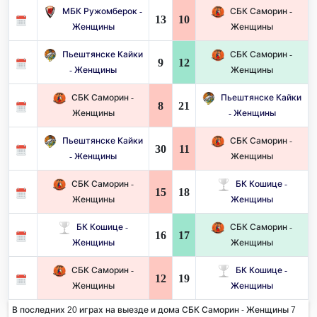
МБК Ружомберок -
СБК Саморин -
13
10
Женщины
Женщины
Пьештянске Кайки
СБК Саморин -
9
12
- Женщины
Женщины
СБК Саморин -
Пьештянске Кайки
8
21
Женщины
- Женщины
Пьештянске Кайки
СБК Саморин -
30
11
- Женщины
Женщины
СБК Саморин -
БК Кошице -
15
18
Женщины
Женщины
БК Кошице -
СБК Саморин -
16
17
Женщины
Женщины
СБК Саморин -
БК Кошице -
12
19
Женщины
Женщины
В последних 20 играх на выезде и дома СБК Саморин - Женщины 7