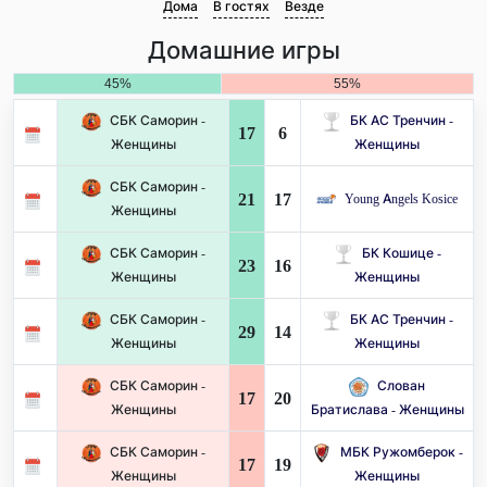
Дома
В гостях
Везде
Домашние игры
45%
55%
СБК Саморин -
БК АС Тренчин -
17
6
Женщины
Женщины
СБК Саморин -
21
17
Young Angels Kosice
Женщины
СБК Саморин -
БК Кошице -
23
16
Женщины
Женщины
СБК Саморин -
БК АС Тренчин -
29
14
Женщины
Женщины
СБК Саморин -
Слован
17
20
Женщины
Братислава - Женщины
СБК Саморин -
МБК Ружомберок -
17
19
Женщины
Женщины