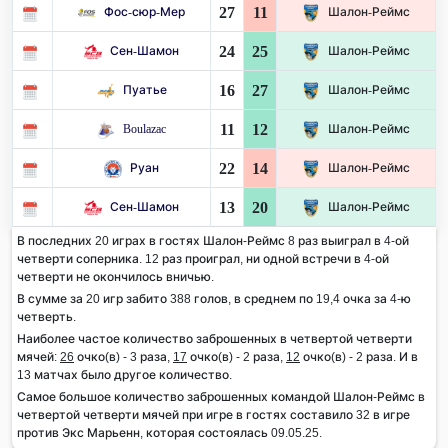
27
11
Фос-сюр-Мер
Шалон-Реймс
24
25
Сен-Шамон
Шалон-Реймс
16
27
Пуатье
Шалон-Реймс
11
12
Boulazac
Шалон-Реймс
22
14
Руан
Шалон-Реймс
13
20
Сен-Шамон
Шалон-Реймс
В последних 20 играх в гостях Шалон-Реймс 8 раз выиграл в 4-ой
четверти соперника. 12 раз проиграл, ни одной встречи в 4-ой
четверти не окончилось вничью.
В сумме за 20 игр забито 388 голов, в среднем по 19,4 очка за 4-ю
четверть.
Наиболее частое количество заброшенных в четвертой четверти
мячей:
26
очко(в) - 3 раза,
17
очко(в) - 2 раза,
12
очко(в) - 2 раза. И в
13 матчах было другое количество.
Самое большое количество заброшенных командой Шалон-Реймс в
четвертой четверти мячей при игре в гостях составило 32 в игре
против Экс Марьенн, которая состоялась 09.05.25.