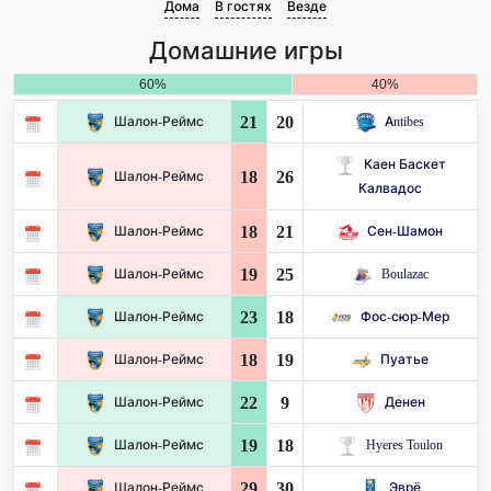
Дома
В гостях
Везде
Домашние игры
60%
40%
21
20
Шалон-Реймс
Antibes
Каен Баскет
18
26
Шалон-Реймс
Калвадос
18
21
Шалон-Реймс
Сен-Шамон
19
25
Шалон-Реймс
Boulazac
23
18
Шалон-Реймс
Фос-сюр-Мер
18
19
Шалон-Реймс
Пуатье
22
9
Шалон-Реймс
Денен
19
18
Шалон-Реймс
Hyeres Toulon
29
30
Шалон-Реймс
Эврё