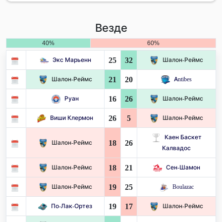
Везде
40%
60%
25
32
Экс Марьенн
Шалон-Реймс
21
20
Шалон-Реймс
Antibes
16
26
Руан
Шалон-Реймс
26
5
Виши Клермон
Шалон-Реймс
Каен Баскет
18
26
Шалон-Реймс
Калвадос
18
21
Шалон-Реймс
Сен-Шамон
19
25
Шалон-Реймс
Boulazac
19
17
По-Лак-Ортез
Шалон-Реймс