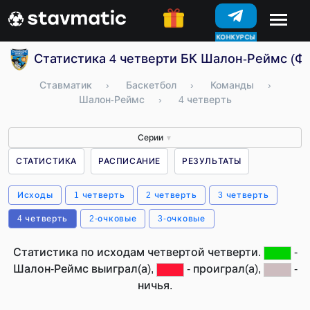
КОНКУРСЫ
Статистика 4 четверти БК Шалон-Реймс (Ф
Ставматик
›
Баскетбол
›
Команды
›
Шалон-Реймс
›
4 четверть
Серии
▼
СТАТИСТИКА
РАСПИСАНИЕ
РЕЗУЛЬТАТЫ
Исходы
1 четверть
2 четверть
3 четверть
4 четверть
2-очковые
3-очковые
Статистика по исходам четвертой четверти.
-
Шалон-Реймс выиграл(а),
- проиграл(а),
-
ничья.