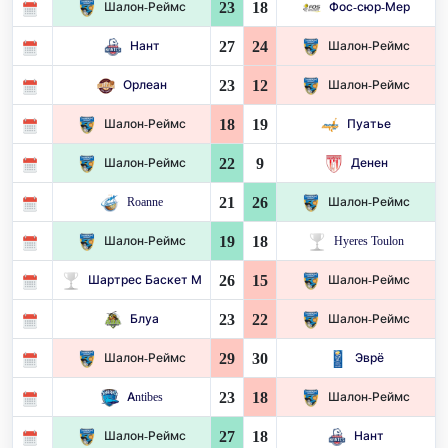
23
18
Шалон-Реймс
Фос-сюр-Мер
27
24
Нант
Шалон-Реймс
23
12
Орлеан
Шалон-Реймс
18
19
Шалон-Реймс
Пуатье
22
9
Шалон-Реймс
Денен
21
26
Roanne
Шалон-Реймс
19
18
Шалон-Реймс
Hyeres Toulon
26
15
Шартрес Баскет М
Шалон-Реймс
23
22
Блуа
Шалон-Реймс
29
30
Шалон-Реймс
Эврё
23
18
Antibes
Шалон-Реймс
27
18
Шалон-Реймс
Нант