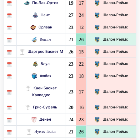
19
17
По-Лак-Ортез
Шалон-Реймс
27
24
Нант
Шалон-Реймс
23
12
Орлеан
Шалон-Реймс
21
26
Roanne
Шалон-Реймс
26
15
Шартрес Баскет М
Шалон-Реймс
23
22
Блуа
Шалон-Реймс
23
18
Antibes
Шалон-Реймс
Каен Баскет
23
17
Шалон-Реймс
Калвадос
20
16
Грис-Суфель
Шалон-Реймс
24
23
Денен
Шалон-Реймс
21
26
Hyeres Toulon
Шалон-Реймс