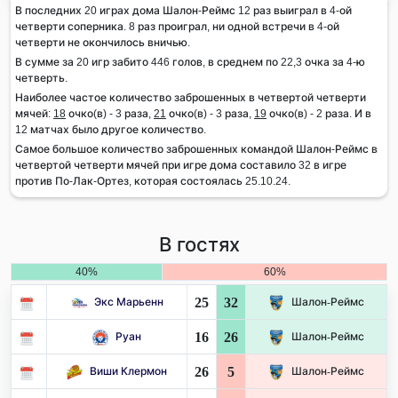
В последних 20 играх дома Шалон-Реймс 12 раз выиграл в 4-ой
четверти соперника. 8 раз проиграл, ни одной встречи в 4-ой
четверти не окончилось вничью.
В сумме за 20 игр забито 446 голов, в среднем по 22,3 очка за 4-ю
четверть.
Наиболее частое количество заброшенных в четвертой четверти
мячей:
18
очко(в) - 3 раза,
21
очко(в) - 3 раза,
19
очко(в) - 2 раза. И в
12 матчах было другое количество.
Самое большое количество заброшенных командой Шалон-Реймс в
четвертой четверти мячей при игре дома составило 32 в игре
против По-Лак-Ортез, которая состоялась 25.10.24.
В гостях
40%
60%
25
32
Экс Марьенн
Шалон-Реймс
16
26
Руан
Шалон-Реймс
26
5
Виши Клермон
Шалон-Реймс