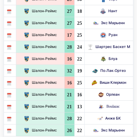
27
18
Шалон-Реймс
Нант
27
25
Шалон-Реймс
Экс Марьенн
17
25
Шалон-Реймс
Руан
28
24
Шалон-Реймс
Шартрес Баскет М
16
22
Шалон-Реймс
Блуа
32
19
Шалон-Реймс
По-Лак-Ортез
16
25
Шалон-Реймс
Виши Клермон
21
16
Шалон-Реймс
Орлеан
21
13
Шалон-Реймс
Boulazac
28
22
Шалон-Реймс
Анже БК
26
22
Шалон-Реймс
Экс Марьенн