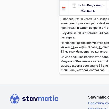
Fujitsu Ред Уэйвс -
Женщины
В последних 20 играх на выезде
Женщины 8 раз выиграл в 4-ой че
проиграл, ни одной встречи в 4-
В сумме за 20 игр забито 343 гол
четверть.
Наиболее частое количество за
мячей:
14
очко(в) - 3 раза,
11
очко(
13 матчах было другое количест
Самое большое количество заб
Меджик - Женщины в четвертой 
выезде и дома составило 34 в и
Женщины, которая состоялась 12
Stavmatic
Политика к
Обработка C