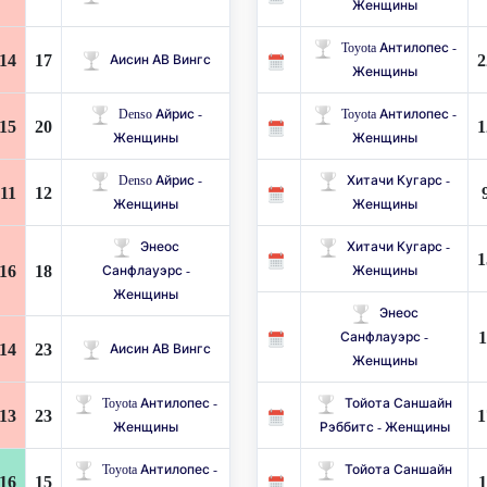
Женщины
Toyota Антилопес -
14
17
2
Аисин АВ Вингс
Женщины
Denso Айрис -
Toyota Антилопес -
15
20
1
Женщины
Женщины
Denso Айрис -
Хитачи Кугарс -
11
12
Женщины
Женщины
Энеос
Хитачи Кугарс -
1
16
18
Санфлауэрс -
Женщины
Женщины
Энеос
1
Санфлауэрс -
14
23
Аисин АВ Вингс
Женщины
Toyota Антилопес -
Тойота Саншайн
13
23
1
Женщины
Рэббитс - Женщины
Toyota Антилопес -
Тойота Саншайн
16
15
1