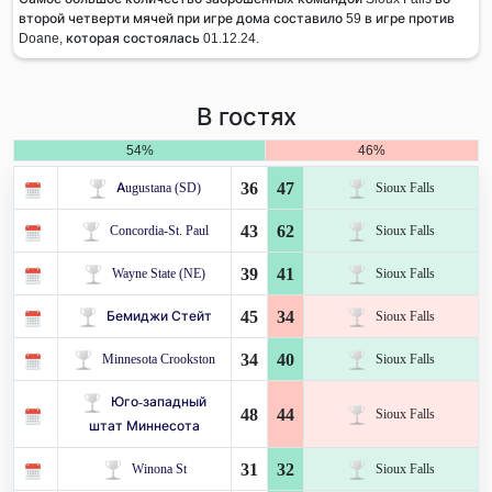
второй четверти мячей при игре дома составило 59 в игре против
Doane, которая состоялась 01.12.24.
В гостях
54%
46%
36
47
Augustana (SD)
Sioux Falls
43
62
Concordia-St. Paul
Sioux Falls
39
41
Wayne State (NE)
Sioux Falls
45
34
Бемиджи Стейт
Sioux Falls
34
40
Minnesota Crookston
Sioux Falls
Юго-западный
48
44
Sioux Falls
штат Миннесота
31
32
Winona St
Sioux Falls