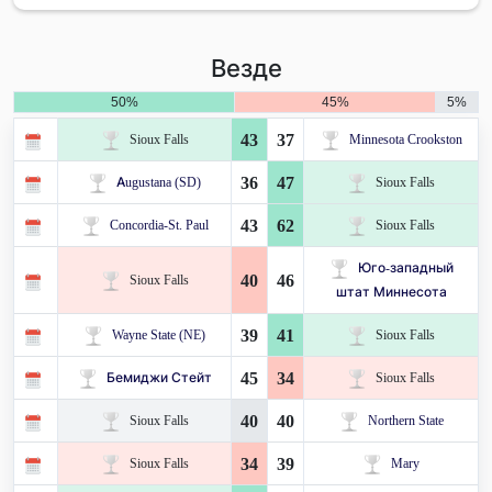
Везде
50%
45%
5%
43
37
Sioux Falls
Minnesota Crookston
36
47
Augustana (SD)
Sioux Falls
43
62
Concordia-St. Paul
Sioux Falls
Юго-западный
40
46
Sioux Falls
штат Миннесота
39
41
Wayne State (NE)
Sioux Falls
45
34
Бемиджи Стейт
Sioux Falls
40
40
Sioux Falls
Northern State
34
39
Sioux Falls
Mary