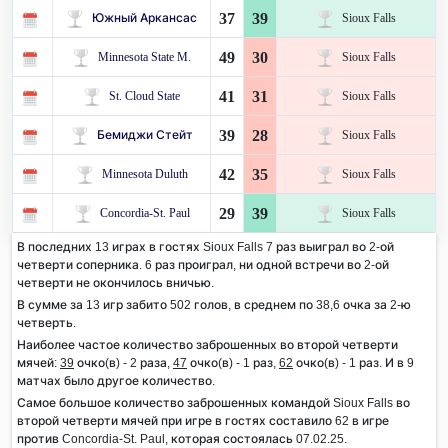
37
39
Южный Аркансас
Sioux Falls
49
30
Minnesota State M.
Sioux Falls
41
31
St. Cloud State
Sioux Falls
39
28
Бемиджи Стейт
Sioux Falls
42
35
Minnesota Duluth
Sioux Falls
29
39
Concordia-St. Paul
Sioux Falls
В последних 13 играх в гостях Sioux Falls 7 раз выиграл во 2-ой
четверти соперника. 6 раз проиграл, ни одной встречи во 2-ой
четверти не окончилось вничью.
В сумме за 13 игр забито 502 голов, в среднем по 38,6 очка за 2-ю
четверть.
Наиболее частое количество заброшенных во второй четверти
мячей:
39
очко(в) - 2 раза,
47
очко(в) - 1 раз,
62
очко(в) - 1 раз. И в 9
матчах было другое количество.
Самое большое количество заброшенных командой Sioux Falls во
второй четверти мячей при игре в гостях составило 62 в игре
против Concordia-St. Paul, которая состоялась 07.02.25.