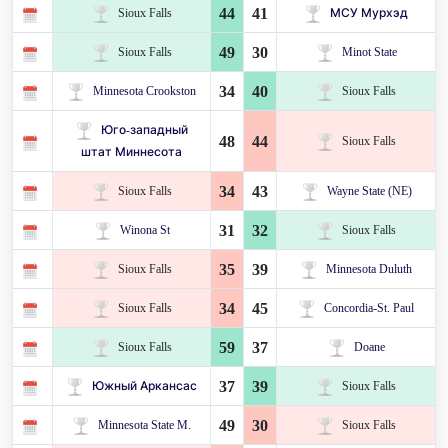
44
41
Sioux Falls
МСУ Мурхэд
49
30
Sioux Falls
Minot State
34
40
Minnesota Crookston
Sioux Falls
Юго-западный
48
44
Sioux Falls
штат Миннесота
34
43
Sioux Falls
Wayne State (NE)
31
32
Winona St
Sioux Falls
35
39
Sioux Falls
Minnesota Duluth
34
45
Sioux Falls
Concordia-St. Paul
59
37
Sioux Falls
Doane
37
39
Южный Аркансас
Sioux Falls
49
30
Minnesota State M.
Sioux Falls