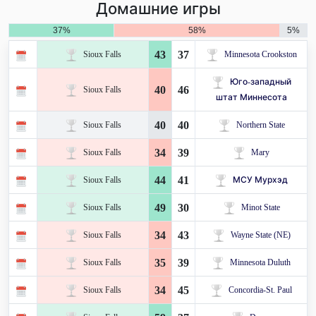
Домашние игры
37%
58%
5%
43
37
Sioux Falls
Minnesota Crookston
Юго-западный
40
46
Sioux Falls
штат Миннесота
40
40
Sioux Falls
Northern State
34
39
Sioux Falls
Mary
44
41
Sioux Falls
МСУ Мурхэд
49
30
Sioux Falls
Minot State
34
43
Sioux Falls
Wayne State (NE)
35
39
Sioux Falls
Minnesota Duluth
34
45
Sioux Falls
Concordia-St. Paul