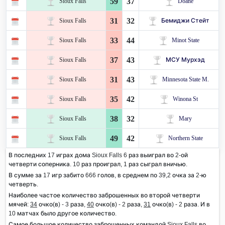
59
37
Sioux Falls
Doane
31
32
Sioux Falls
Бемиджи Стейт
33
44
Sioux Falls
Minot State
37
43
Sioux Falls
МСУ Мурхэд
31
43
Sioux Falls
Minnesota State M.
35
42
Sioux Falls
Winona St
38
32
Sioux Falls
Mary
49
42
Sioux Falls
Northern State
В последних 17 играх дома Sioux Falls 6 раз выиграл во 2-ой
четверти соперника. 10 раз проиграл, 1 раз сыграл вничью.
В сумме за 17 игр забито 666 голов, в среднем по 39,2 очка за 2-ю
четверть.
Наиболее частое количество заброшенных во второй четверти
мячей:
34
очко(в) - 3 раза,
40
очко(в) - 2 раза,
31
очко(в) - 2 раза. И в
10 матчах было другое количество.
Самое большое количество заброшенных командой Sioux Falls во