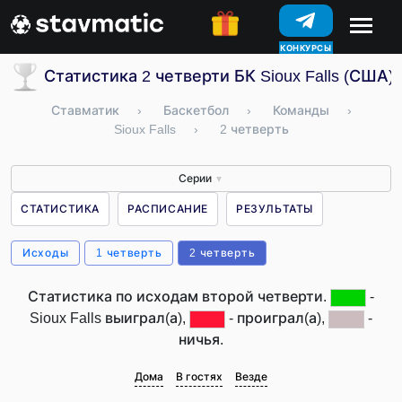
КОНКУРСЫ
Статистика 2 четверти БК Sioux Falls (США)
Ставматик
›
Баскетбол
›
Команды
›
Sioux Falls
›
2 четверть
Серии
▼
СТАТИСТИКА
РАСПИСАНИЕ
РЕЗУЛЬТАТЫ
Исходы
1 четверть
2 четверть
Статистика по исходам второй четверти.
-
Sioux Falls выиграл(а),
- проиграл(а),
-
ничья.
Дома
В гостях
Везде