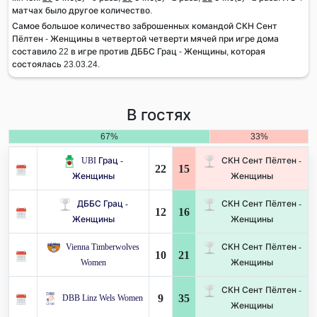
матчах было другое количество.
Самое большое количество заброшенных командой СКН Сент
Пёлтен - Женщины в четвертой четверти мячей при игре дома
составило 22 в игре против ДББС Грац - Женщины, которая
состоялась 23.03.24.
В гостях
67%
33%
UBI Грац -
СКН Сент Пёлтен -
22
15
Женщины
Женщины
ДББС Грац -
СКН Сент Пёлтен -
12
16
Женщины
Женщины
Vienna Timberwolves
СКН Сент Пёлтен -
10
21
Women
Женщины
СКН Сент Пёлтен -
9
35
DBB Linz Wels Women
Женщины