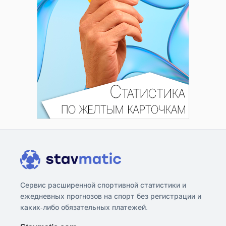
Сервис расширенной спортивной статистики и
ежедневных прогнозов на спорт без регистрации и
каких-либо обязательных платежей.