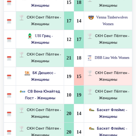
15
18
Женщины
Женщины
СКН Сент Пёлтен -
Vienna Timberwolves
17
14
Женщины
Women
UBI Грац -
СКН Сент Пёлтен -
12
17
Женщины
Женщины
СКН Сент Пёлтен -
21
18
DBB Linz Wels Women
Женщины
БК Дюшесс -
СКН Сент Пёлтен -
19
15
Женщины
Женщины
СВ Вена Юнайтед
СКН Сент Пёлтен -
10
19
Пост - Женщины
Женщины
СКН Сент Пёлтен -
Баскет Флеймс -
20
14
Женщины
Женщины
СКН Сент Пёлтен -
Баскет Флеймс -
20
14
Женщины
Женщины