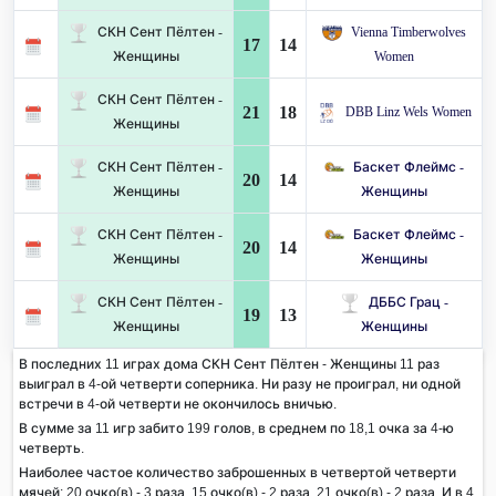
СКН Сент Пёлтен -
Vienna Timberwolves
17
14
Женщины
Women
СКН Сент Пёлтен -
21
18
DBB Linz Wels Women
Женщины
СКН Сент Пёлтен -
Баскет Флеймс -
20
14
Женщины
Женщины
СКН Сент Пёлтен -
Баскет Флеймс -
20
14
Женщины
Женщины
СКН Сент Пёлтен -
ДББС Грац -
19
13
Женщины
Женщины
В последних 11 играх дома СКН Сент Пёлтен - Женщины 11 раз
выиграл в 4-ой четверти соперника. Ни разу не проиграл, ни одной
встречи в 4-ой четверти не окончилось вничью.
В сумме за 11 игр забито 199 голов, в среднем по 18,1 очка за 4-ю
четверть.
Наиболее частое количество заброшенных в четвертой четверти
мячей:
20
очко(в) - 3 раза,
15
очко(в) - 2 раза,
21
очко(в) - 2 раза. И в 4