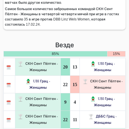
матчах было другое количество.
Самое большое количество заброшенных командой СКН Сент
Пёлтен - Женщины в четвертой четверти мячей при игре в гостях
составило 35 в игре против DBB Linz Wels Women, которая
состоялась 17.02.24.
Везде
85%
15%
СКН Сент Пёлтен -
UBI Грац -
20
13
Женщины
Женщины
UBI Грац -
СКН Сент Пёлтен -
22
15
Женщины
Женщины
СКН Сент Пёлтен -
UBI Грац -
9
4
Женщины
Женщины
СКН Сент Пёлтен -
ДББС Грац -
22
11
Женщины
Женщины