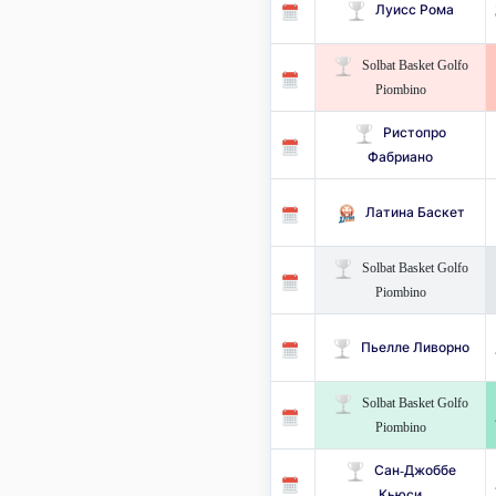
Луисс Рома
Solbat Basket Golfo
Piombino
Ристопро
Фабриано
Латина Баскет
Solbat Basket Golfo
Piombino
Пьелле Ливорно
Solbat Basket Golfo
Piombino
Сан-Джоббе
Кьюси