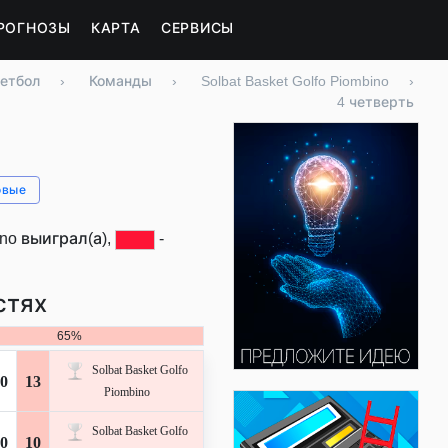
РОГНОЗЫ
КАРТА
СЕРВИСЫ
етбол
›
Команды
›
Solbat Basket Golfo Piombino
›
4 четверть
овые
ino выиграл(а),
-
стях
65%
Solbat Basket Golfo
0
13
Piombino
Solbat Basket Golfo
0
10