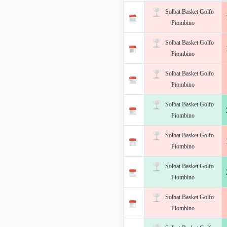
Solbat Basket Golfo
Piombino
Solbat Basket Golfo
Piombino
Solbat Basket Golfo
Piombino
Solbat Basket Golfo
Piombino
Solbat Basket Golfo
Piombino
Solbat Basket Golfo
Piombino
Solbat Basket Golfo
Piombino