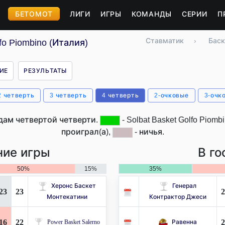
БЕТОМОТ
ЛИГИ
ИГРЫ
КОМАНДЫ
СЕРИИ
П
Ставматик
›
Баск
fo Piombino (Италия)
ИЕ
РЕЗУЛЬТАТЫ
2 четверть
3 четверть
4 четверть
2-очковые
3-очк
дам четвертой четверти.
- Solbat Basket Golfo Piomb
проиграл(а),
- ничья.
ие игры
В го
50%
15%
35%
Херонс Баскет
Генерал
23
23
2
Монтекатини
Контрактор Джеси
16
22
2
Power Basket Salerno
Равенна