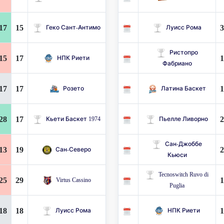
17
15
3
Геко Сант-Антимо
Луисс Рома
Ристопро
15
17
1
НПК Риети
Фабриано
17
17
1
Розето
Латина Баскет
28
17
2
Кьети Баскет 1974
Пьелле Ливорно
Сан-Джоббе
13
19
2
Сан-Северо
Кьюси
Tecnoswitch Ruvo di
25
29
1
Virtus Cassino
Puglia
18
18
1
Луисс Рома
НПК Риети