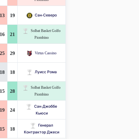
13
19
Сан-Северо
Solbat Basket Golfo
16
21
Piombino
25
29
Virtus Cassino
18
18
Луисс Рома
Solbat Basket Golfo
15
28
Piombino
Сан-Джоббе
19
24
Кьюси
Генерал
15
18
Контрактор Джеси