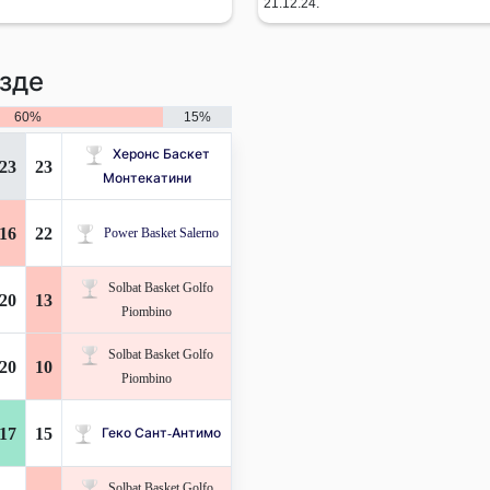
21.12.24.
зде
60%
15%
Херонс Баскет
23
23
Монтекатини
16
22
Power Basket Salerno
Solbat Basket Golfo
20
13
Piombino
Solbat Basket Golfo
20
10
Piombino
17
15
Геко Сант-Антимо
Solbat Basket Golfo