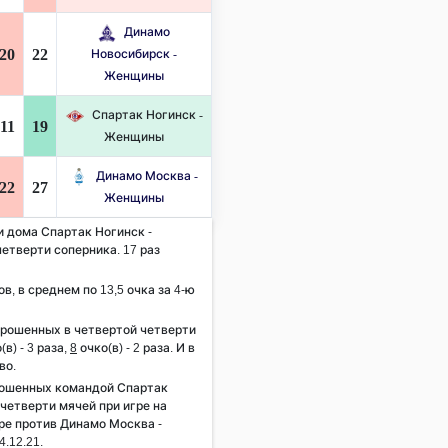
Динамо
20
22
Новосибирск -
Женщины
Спартак Ногинск -
11
19
Женщины
Динамо Москва -
22
27
Женщины
и дома Спартак Ногинск -
етверти соперника. 17 раз
ов, в среднем по 13,5 очка за 4-ю
брошенных в четвертой четверти
(в) - 3 раза,
8
очко(в) - 2 раза. И в
во.
рошенных командой Спартак
четверти мячей при игре на
гре против Динамо Москва -
.12.21.