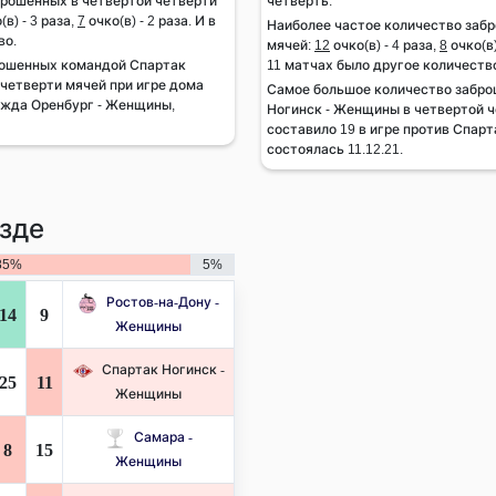
брошенных в четвертой четверти
четверть.
(в) - 3 раза,
7
очко(в) - 2 раза. И в
Наиболее частое количество заб
во.
мячей:
12
очко(в) - 4 раза,
8
очко(в)
рошенных командой Спартак
11 матчах было другое количеств
четверти мячей при игре дома
Самое большое количество забр
ежда Оренбург - Женщины,
Ногинск - Женщины в четвертой ч
составило 19 в игре против Спар
состоялась 11.12.21.
зде
85%
5%
Ростов-на-Дону -
14
9
Женщины
Спартак Ногинск -
25
11
Женщины
Самара -
8
15
Женщины