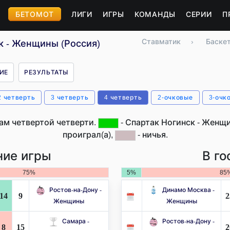
БЕТОМОТ
ЛИГИ
ИГРЫ
КОМАНДЫ
СЕРИИ
П
Ставматик
›
Баске
к - Женщины (Россия)
ИЕ
РЕЗУЛЬТАТЫ
2 четверть
3 четверть
4 четверть
2-очковые
3-очк
ам четвертой четверти.
- Спартак Ногинск - Женщ
проиграл(а),
- ничья.
ие игры
В го
75%
5%
85
Ростов-на-Дону -
Динамо Москва -
14
9
2
Женщины
Женщины
Самара -
Ростов-на-Дону -
8
15
2