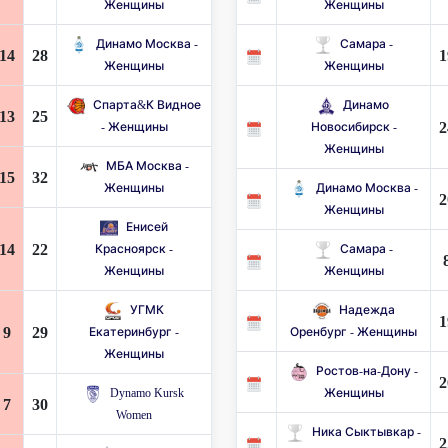
Женщины
Женщины
Динамо Москва -
Самара -
14
28
1
Женщины
Женщины
Спарта&К Видное
Динамо
13
25
2
- Женщины
Новосибирск -
Женщины
МБА Москва -
15
32
Женщины
Динамо Москва -
2
Женщины
Енисей
14
22
Красноярск -
Самара -
Женщины
Женщины
УГМК
Надежда
1
9
29
Екатеринбург -
Оренбург - Женщины
Женщины
Ростов-на-Дону -
2
Dynamo Kursk
Женщины
7
30
Women
Ника Сыктывкар -
2