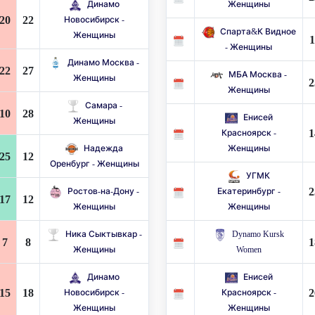
Динамо
Женщины
20
22
Новосибирск -
Спарта&К Видное
Женщины
1
- Женщины
Динамо Москва -
22
27
МБА Москва -
Женщины
2
Женщины
Самара -
10
28
Енисей
Женщины
1
Красноярск -
Надежда
Женщины
25
12
Оренбург - Женщины
УГМК
2
Ростов-на-Дону -
Екатеринбург -
17
12
Женщины
Женщины
Ника Сыктывкар -
Dynamo Kursk
7
8
1
Женщины
Women
Динамо
Енисей
15
18
2
Новосибирск -
Красноярск -
Женщины
Женщины