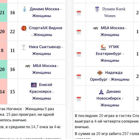
Динамо Москва -
Dynamo Kursk
21
16
2
Женщины
Women
Спарта&К Видное
МБА Москва -
20
22
1
- Женщины
Женщины
Ника Сыктывкар -
УГМК
8
11
1
Женщины
Екатеринбург -
Женщины
МБА Москва -
20
16
Женщины
Надежда
2
Оренбург - Женщины
Енисей
14
15
Красноярск -
Динамо
2
Женщины
Новосибирск -
Женщины
так Ногинск - Женщины 5 раз
а. 15 раз проиграл, ни одной
В последних 20 играх в гостях Сп
чилось вничью.
выиграл в 4-ой четверти соперника
ов, в среднем по 14,7 очка за 4-ю
вничью.
В сумме за 20 игр забито 257 голов