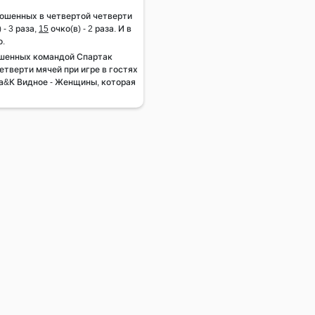
рошенных в четвертой четверти
 - 3 раза,
15
очко(в) - 2 раза. И в
о.
ошенных командой Спартак
етверти мячей при игре в гостях
та&К Видное - Женщины, которая