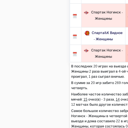
Спартак Ногинск -
Женщины
Спарта&К Видное
- Женщины
Спартак Ногинск -
Женщины
В последних 20 играх на выезде 
Женщины 2 раза выиграл в 4-ой ч
проиграл, 1 раз сыграл вничью.
В сумме за 20 игр забито 269 гол
четверть.
Наиболее частое количество за
мячей:
15
очко(в) - 3 раза,
14
очко
12 матчах было другое количест
Самое большое количество заб
Ногинск - Женщины в четвертой 
выезде и дома составило 22 в и
Женщины, которая состоялась 04