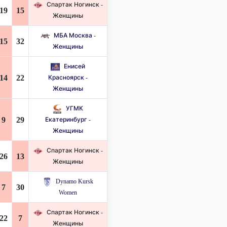
Спартак Ногинск -
19
15
Женщины
МБА Москва -
15
32
Женщины
Енисей
14
22
Красноярск -
Женщины
УГМК
9
29
Екатеринбург -
Женщины
Спартак Ногинск -
26
13
Женщины
Dynamo Kursk
7
30
Women
Спартак Ногинск -
22
7
Женщины