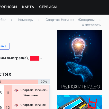
РОГНОЗЫ
КАРТА
СЕРВИСЫ
тбол
›
Команды
›
Спартак Ногинск - Женщины
›
4 четверть
овые
ины выиграл(а),
-
стях
%
10%
Спартак Ногинск -
5
11
Женщины
Спартак Ногинск -
0
12