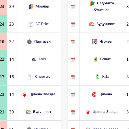
Сэдэвита
24
29
3
Морнар
Олимпия
24
23
2
BC Dubai
Будучност
10
22
2
Партизан
Игокеа
22
14
1
Zadar
Сплит
17
16
3
Спартак
Krka
23
14
1
Црвена Звезда
Цибона
21
20
3
Будучност
Црвена Звезда