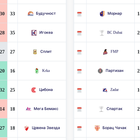
30
33
1
Будучност
Морнар
28
35
2
Игокеа
BC Dubai
27
27
1
Сплит
FMP
20
16
2
Krka
Партизан
32
25
1
Цибона
Zadar
14
18
2
Мега Бемакс
Спартак
27
18
1
Црвена Звезда
Борац Чачак