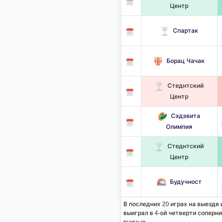
Центр
Спартак
Борац Чачак
Стеднтский
Центр
Сэдэвита
Олимпия
Стеднтский
Центр
Будучност
В последних 20 играх на выезде
выиграл в 4-ой четверти соперник
вничью.