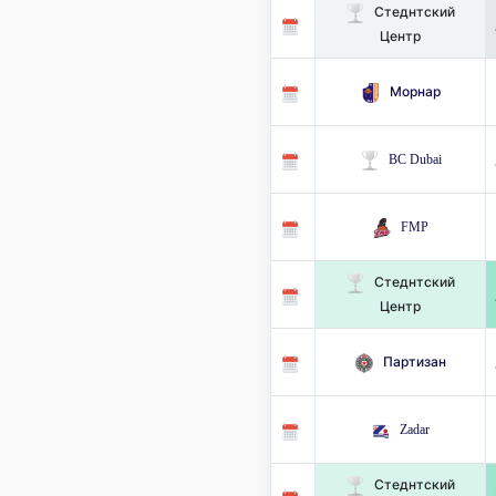
Стеднтский
Центр
Морнар
BC Dubai
FMP
Стеднтский
Центр
Партизан
Zadar
Стеднтский