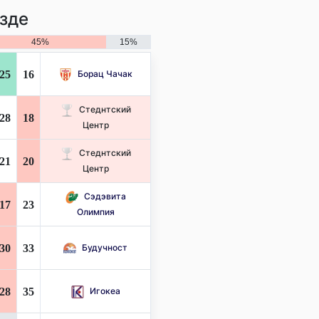
зде
45%
15%
25
16
Борац Чачак
Стеднтский
28
18
Центр
Стеднтский
21
20
Центр
Сэдэвита
17
23
Олимпия
30
33
Будучност
28
35
Игокеа