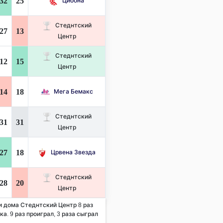
32
25
Цибона
Стеднтский
27
13
Центр
Стеднтский
12
15
Центр
14
18
Мега Бемакс
Стеднтский
31
31
Центр
27
18
Црвена Звезда
Стеднтский
28
20
Центр
 и дома Стеднтский Центр 8 раз
а. 9 раз проиграл, 3 раза сыграл