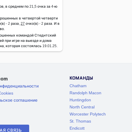
ов, в среднем по 21,5 очка за 4-ю
брошенных в четвертой четверти
(в) - 2 раза,
27
очко(в) - 2 раза. И в
во.
рошенных командой Стеднтский
ей при игре на выезде и дома
на, которая состоялась 19.01.25.
КОМАНДЫ
.com
Chatham
онфиденциальности
Randolph Macon
ookies
Huntingdon
льское соглашение
North Central
Worcester Polytech
St. Thomas
Endicott
АЯ СВЯЗЬ