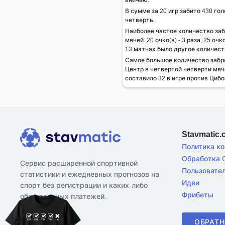
В сумме за 20 игр забито 430 гол
четверть.
Наиболее частое количество за
мячей:
20
очко(в) - 3 раза,
25
очко
13 матчах было другое количест
Самое большое количество заб
Центр в четвертой четверти мяч
составило 32 в игре против Цибо
Stavmatic
Политика к
Обработка C
Сервис расширенной спортивной
Пользовате
статистики и ежедневных прогнозов на
Идеи
спорт без регистрации и каких-либо
Фрибеты
обязательных платежей.
ОБРАТН