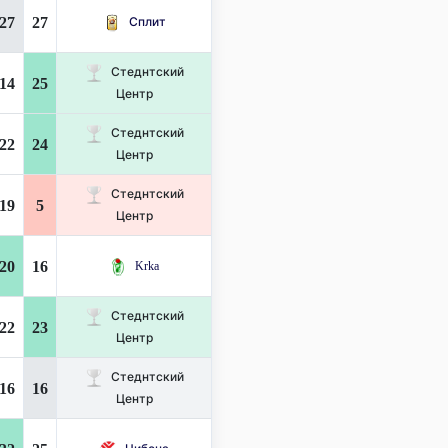
27
27
Сплит
Стеднтский
14
25
Центр
Стеднтский
22
24
Центр
Стеднтский
19
5
Центр
20
16
Krka
Стеднтский
22
23
Центр
Стеднтский
16
16
Центр