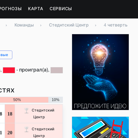
РОГНОЗЫ
КАРТА
СЕРВИСЫ
›
Команды
›
Стеднтский Центр
›
4 четверть
овые
,
- проиграл(а),
стях
50%
10%
Стеднтский
8
18
Центр
Стеднтский
1
20
Центр