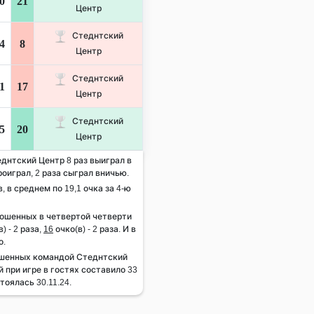
0
21
Центр
Стеднтский
4
8
Центр
Стеднтский
1
17
Центр
Стеднтский
5
20
Центр
еднтский Центр 8 раз выиграл в
роиграл, 2 раза сыграл вничью.
, в среднем по 19,1 очка за 4-ю
рошенных в четвертой четверти
) - 2 раза,
16
очко(в) - 2 раза. И в
о.
ошенных командой Стеднтский
 при игре в гостях составило 33
тоялась 30.11.24.