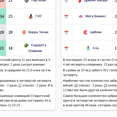
20
21
2
Партизан
Црвена Звезда
34
25
2
FMP
Мега Бемакс
20
20
2
Борац Чачак
Цибона
Сэдэвита
21
18
1
Krka
Олимпия
тский Центр 11 раз выиграл в 4-
В последних 20 играх в гостях Ст
играл, 2 раза сыграл вничью.
4-ой четверти соперника. 10 раз п
ов, в среднем по 22,8 очка за 4-ю
В сумме за 20 игр забито 381 голов
четверть.
брошенных в четвертой четверти
Наиболее частое количество заб
(в) - 2 раза,
27
очко(в) - 2 раза. И в
мячей:
20
очко(в) - 3 раза,
25
очко(в
во.
13 матчах было другое количеств
рошенных командой Стеднтский
Самое большое количество забр
ей при игре дома составило 34 в
Центр в четвертой четверти мячей
ась 11.03.24.
в игре против Игокеа, которая сос