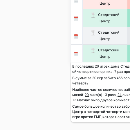
Центр
Стеднтский
Центр
Стеднтский
Центр
Стеднтский
Центр
В последних 20 играх дома Стедн
ой четверти соперника. 7 раз про
В сумме за 20 игр забито 456 гол
четверть.
Наиболее частое количество за
мячей:
20
очко(в) - 3 раза,
24
очко
13 матчах было другое количест
Самое большое количество заб
Центр в четвертой четверти мяч
игре против FMP, которая состоял