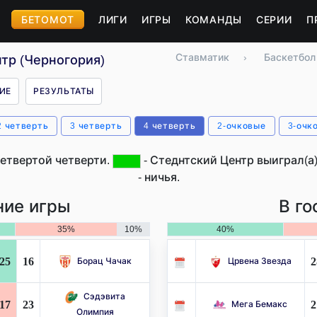
БЕТОМОТ
ЛИГИ
ИГРЫ
КОМАНДЫ
СЕРИИ
П
Ставматик
›
Баскетбол
тр (Черногория)
ИЕ
РЕЗУЛЬТАТЫ
2 четверть
3 четверть
4 четверть
2-очковые
3-очк
етвертой четверти.
- Стеднтский Центр выиграл(а)
- ничья.
ие игры
В го
35%
10%
40%
25
16
2
Борац Чачак
Црвена Звезда
Сэдэвита
17
23
2
Мега Бемакс
Олимпия