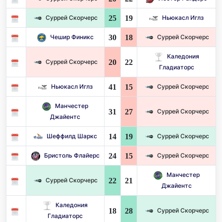
25
19
Суррей Скорчерс
Ньюкасл Иглз
30
18
Чешир Финикс
Суррей Скорчерс
Каледония
20
22
Суррей Скорчерс
Гладиаторс
41
15
Ньюкасл Иглз
Суррей Скорчерс
Манчестер
31
27
Суррей Скорчерс
Джайентс
14
19
Шеффилд Шаркс
Суррей Скорчерс
24
15
Бристоль Флайерс
Суррей Скорчерс
Манчестер
22
21
Суррей Скорчерс
Джайентс
Каледония
18
28
Суррей Скорчерс
Гладиаторс