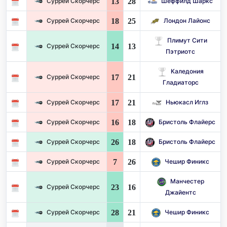
13
28
Суррей Скорчерс
Шеффилд Шаркс
18
25
Суррей Скорчерс
Лондон Лайонс
Плимут Сити
14
13
Суррей Скорчерс
Пэтриотс
Каледония
17
21
Суррей Скорчерс
Гладиаторс
17
21
Суррей Скорчерс
Ньюкасл Иглз
16
18
Суррей Скорчерс
Бристоль Флайерс
26
18
Суррей Скорчерс
Бристоль Флайерс
7
26
Суррей Скорчерс
Чешир Финикс
Манчестер
23
16
Суррей Скорчерс
Джайентс
28
21
Суррей Скорчерс
Чешир Финикс