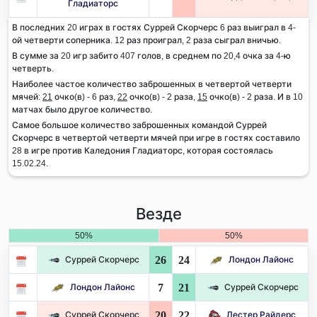
Гладиаторс
В последних 20 играх в гостях Суррей Скорчерс 6 раз выиграл в 4-
ой четверти соперника. 12 раз проиграл, 2 раза сыграл вничью.
В сумме за 20 игр забито 407 голов, в среднем по 20,4 очка за 4-ю
четверть.
Наиболее частое количество заброшенных в четвертой четверти
мячей:
21
очко(в) - 6 раз,
22
очко(в) - 2 раза,
15
очко(в) - 2 раза. И в 10
матчах было другое количество.
Самое большое количество заброшенных командой Суррей
Скорчерс в четвертой четверти мячей при игре в гостях составило
28 в игре против Каледония Гладиаторс, которая состоялась
15.02.24.
Везде
50%
50%
26
24
Суррей Скорчерс
Лондон Лайонс
7
21
Лондон Лайонс
Суррей Скорчерс
20
22
Суррей Скорчерс
Лестер Райдерс