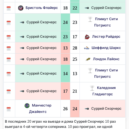
18
22
Бристоль Флайерс
Суррей Скорчерс
Плимут Сити
24
23
Суррей Скорчерс
Пэтриотс
23
17
Суррей Скорчерс
Лестер Райдерс
13
28
Суррей Скорчерс
Шеффилд Шаркс
18
25
Суррей Скорчерс
Лондон Лайонс
Плимут Сити
14
13
Суррей Скорчерс
Пэтриотс
Каледония
17
21
Суррей Скорчерс
Гладиаторс
Манчестер
26
24
Суррей Скорчерс
Джайентс
В последних 20 играх на выезде и дома Суррей Скорчерс 10 раз
выиграл в 4-ой четверти соперника. 10 раз проиграл, ни одной