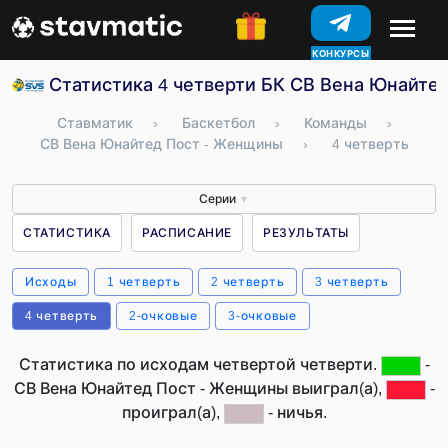
КОНКУРСЫ
Статистика 4 четверти БК СВ Вена Юнайте
Ставматик
›
Баскетбол
›
Команды
›
СВ Вена Юнайтед Пост - Женщины
›
4 четверть
Серии
▼
СТАТИСТИКА
РАСПИСАНИЕ
РЕЗУЛЬТАТЫ
Исходы
1 четверть
2 четверть
3 четверть
4 четверть
2-очковые
3-очковые
Статистика по исходам четвертой четверти.
-
СВ Вена Юнайтед Пост - Женщины выиграл(а),
-
проиграл(а),
- ничья.