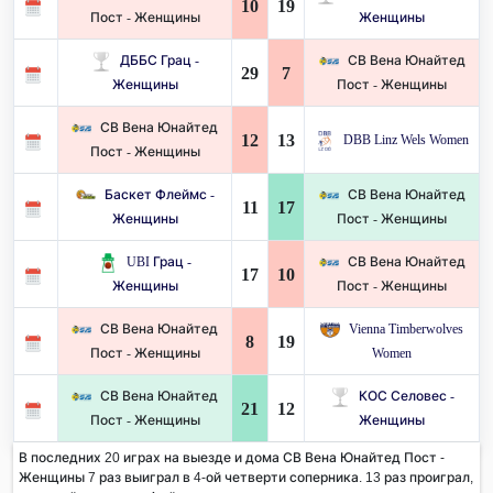
10
19
Пост - Женщины
Женщины
ДББС Грац -
СВ Вена Юнайтед
29
7
Женщины
Пост - Женщины
СВ Вена Юнайтед
12
13
DBB Linz Wels Women
Пост - Женщины
Баскет Флеймс -
СВ Вена Юнайтед
11
17
Женщины
Пост - Женщины
UBI Грац -
СВ Вена Юнайтед
17
10
Женщины
Пост - Женщины
СВ Вена Юнайтед
Vienna Timberwolves
8
19
Пост - Женщины
Women
СВ Вена Юнайтед
КОС Селовес -
21
12
Пост - Женщины
Женщины
В последних 20 играх на выезде и дома СВ Вена Юнайтед Пост -
Женщины 7 раз выиграл в 4-ой четверти соперника. 13 раз проиграл,