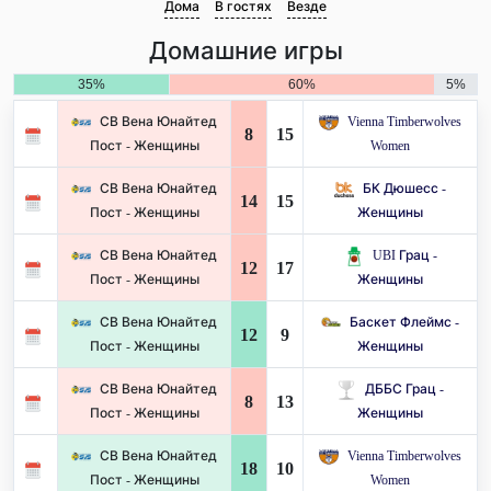
Дома
В гостях
Везде
Домашние игры
35%
60%
5%
СВ Вена Юнайтед
Vienna Timberwolves
8
15
Пост - Женщины
Women
СВ Вена Юнайтед
БК Дюшесс -
14
15
Пост - Женщины
Женщины
СВ Вена Юнайтед
UBI Грац -
12
17
Пост - Женщины
Женщины
СВ Вена Юнайтед
Баскет Флеймс -
12
9
Пост - Женщины
Женщины
СВ Вена Юнайтед
ДББС Грац -
8
13
Пост - Женщины
Женщины
СВ Вена Юнайтед
Vienna Timberwolves
18
10
Пост - Женщины
Women