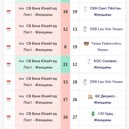
СВ Вена Юнайтед
СКН Сент Пёлтен -
10
19
Пост - Женщины
Женщины
СВ Вена Юнайтед
12
13
DBB Linz Wels Women
Пост - Женщины
СВ Вена Юнайтед
Vienna Timberwolves
8
19
Пост - Женщины
Women
СВ Вена Юнайтед
КОС Селовес -
21
12
Пост - Женщины
Женщины
СВ Вена Юнайтед
13
18
DBB Linz Wels Women
Пост - Женщины
СВ Вена Юнайтед
БК Дюшесс -
17
26
Пост - Женщины
Женщины
СВ Вена Юнайтед
UBI Грац -
16
27
Пост - Женщины
Женщины