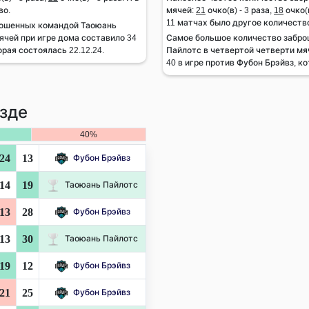
во.
мячей:
21
очко(в) - 3 раза,
18
очко(в
11 матчах было другое количеств
рошенных командой Таоюань
ячей при игре дома составило 34
Самое большое количество забр
орая состоялась 22.12.24.
Пайлотс в четвертой четверти мяч
40 в игре против Фубон Брэйвз, ко
зде
40%
24
13
Фубон Брэйвз
14
19
Таоюань Пайлотс
13
28
Фубон Брэйвз
13
30
Таоюань Пайлотс
19
12
Фубон Брэйвз
21
25
Фубон Брэйвз