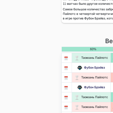
11 матчах было другое количест
Самое большое количество заб
Пайлотс в четвертой четверти м
в игре против Фубон Брэйвз, кот
Ве
60%
Таоюань Пайлотс
Фубон Брэйвз
Таоюань Пайлотс
Фубон Брэйвз
Таоюань Пайлотс
Таоюань Пайлотс