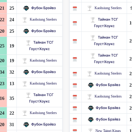
21
25
Фубон Брэйвз
Kaohsiung Steelers
22
24
Kaohsiung Steelers
Тайнан ТСГ
1
ГоустХоукс
20
25
Фубон Брэйвз
Тайнан ТСГ
2
Тайнан ТСГ
ГоустХоукс
25
19
ГоустХоукс
Тайнан ТСГ
2
20
19
Kaohsiung Steelers
ГоустХоукс
34
32
Фубон Брэйвз
2
Kaohsiung Steelers
23
13
Kaohsiung Steelers
2
Фубон Брэйвз
Тайнан ТСГ
2
Kaohsiung Steelers
16
35
ГоустХоукс
2
Фубон Брэйвз
24
22
Kaohsiung Steelers
1
Фубон Брэйвз
20
31
Фубон Брэйвз
1
New Taipei Kings