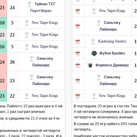
Тайнан ТСГ
21
24
2
ГоустХоукс
New Taipei Kings
18
5
New Taipei Kings
Синьчжу
2
Лайонирс
22
22
New Taipei Kings
1
Kaohsiung Steelers
16
5
New Taipei Kings
1
Фубон Брэйвз
Синьчжу
24
26
1
Лайонирс
Формоса Дримерс
Синьчжу
Синьчжу
22
23
2
Лайонирс
Лайонирс
23
22
2
New Taipei Kings
New Taipei Kings
нь Пайлотс 10 раз выиграл в 4-ой
В последних 20 играх в гостях Та
рал, 1 раз сыграл вничью.
4-ой четверти соперника. 8 раз пр
четверти не окончилось вничью.
ов, в среднем по 21,4 очка за 4-ю
В сумме за 20 игр забито 450 голов
четверть.
брошенных в четвертой четверти
(в) - 3 раза,
22
очко(в) - 3 раза. И в
Наиболее частое количество заб