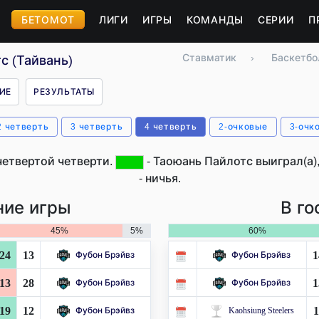
БЕТОМОТ
ЛИГИ
ИГРЫ
КОМАНДЫ
СЕРИИ
П
Ставматик
›
Баскетбо
с (Тайвань)
ИЕ
РЕЗУЛЬТАТЫ
2 четверть
3 четверть
4 четверть
2-очковые
3-очк
четвертой четверти.
- Таоюань Пайлотс выиграл(а)
- ничья.
ие игры
В го
45%
5%
60%
24
13
1
Фубон Брэйвз
Фубон Брэйвз
13
28
1
Фубон Брэйвз
Фубон Брэйвз
19
12
1
Фубон Брэйвз
Kaohsiung Steelers