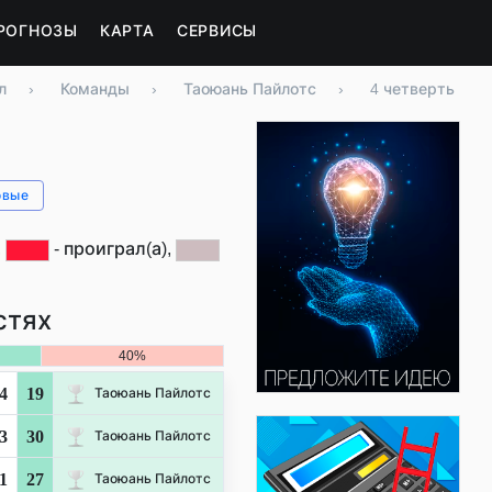
РОГНОЗЫ
КАРТА
СЕРВИСЫ
л
›
Команды
›
Таоюань Пайлотс
›
4 четверть
овые
,
- проиграл(а),
стях
40%
4
19
Таоюань Пайлотс
3
30
Таоюань Пайлотс
1
27
Таоюань Пайлотс