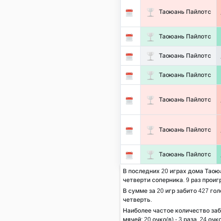
Таоюань Пайлотс
Таоюань Пайлотс
Таоюань Пайлотс
Таоюань Пайлотс
Таоюань Пайлотс
Таоюань Пайлотс
Таоюань Пайлотс
В последних 20 играх дома Таоюа
четверти соперника. 9 раз проиг
В сумме за 20 игр забито 427 гол
четверть.
Наиболее частое количество за
мячей:
20
очко(в) - 3 раза,
24
очко