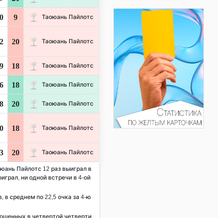
0
9
Таоюань Пайлотс
2
20
Таоюань Пайлотс
9
18
Таоюань Пайлотс
6
18
Таоюань Пайлотс
8
20
Таоюань Пайлотс
0
18
Таоюань Пайлотс
3
20
Таоюань Пайлотс
оюань Пайлотс 12 раз выиграл в
оиграл, ни одной встречи в 4-ой
, в среднем по 22,5 очка за 4-ю
рошенных в четвертой четверти