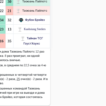
22
30
Таоюань Пайлотс
22
21
Таоюань Пайлотс
34
32
Фубон Брэйвз
23
13
Kaohsiung Steelers
Тайнан ТСГ
16
35
ГоустХоукс
 и дома Таоюань Пайлотс 12 раз
а. 8 раз проиграл, ни одной
чилось вничью.
ов, в среднем по 22,5 очка за 4-ю
брошенных в четвертой четверти
(в) - 2 раза,
25
очко(в) - 2 раза. И в
во.
рошенных командой Таоюань
ячей при игре на выезде и дома
он Брэйвз, которая состоялась