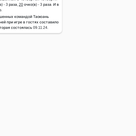
) - 3 раза,
20
очко(в) - 3 раза. И в
о.
ошенных командой Таоюань
ей при игре в гостях составило
торая состоялась 09.11.24.