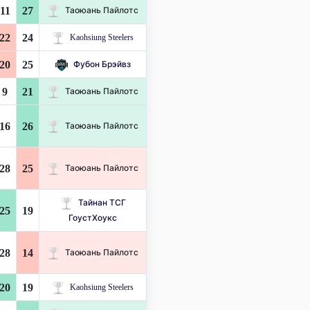
11
27
Таоюань Пайлотс
22
24
Kaohsiung Steelers
20
25
Фубон Брэйвз
9
21
Таоюань Пайлотс
16
26
Таоюань Пайлотс
28
25
Таоюань Пайлотс
Тайнан ТСГ
25
19
ГоустХоукс
28
14
Таоюань Пайлотс
20
19
Kaohsiung Steelers