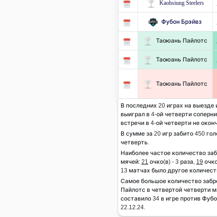
Kaohsiung Steelers
Фубон Брэйвз
Таоюань Пайлотс
Таоюань Пайлотс
Таоюань Пайлотс
В последних 20 играх на выезде
выиграл в 4-ой четверти соперник
встречи в 4-ой четверти не окон
В сумме за 20 игр забито 450 гол
четверть.
Наиболее частое количество за
мячей:
21
очко(в) - 3 раза,
19
очко
13 матчах было другое количест
Самое большое количество заб
Пайлотс в четвертой четверти м
составило 34 в игре против Фуб
22.12.24.