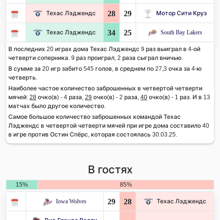
28
29
Техас Лэджендс
Мотор Сити Круз
34
25
Техас Лэджендс
South Bay Lakers
В последних 20 играх дома Техас Лэджендс 9 раз выиграл в 4-ой
четверти соперника. 9 раз проиграл, 2 раза сыграл вничью.
В сумме за 20 игр забито 545 голов, в среднем по 27,3 очка за 4-ю
четверть.
Наиболее частое количество заброшенных в четвертой четверти
мячей:
28
очко(в) - 4 раза,
29
очко(в) - 2 раза,
40
очко(в) - 1 раз. И в 13
матчах было другое количество.
Самое большое количество заброшенных командой Техас
Лэджендс в четвертой четверти мячей при игре дома составило 40
в игре против Остин Спёрс, которая состоялась 30.03.25.
В гостях
15%
85%
29
28
Iowa Wolves
Техас Лэджендс