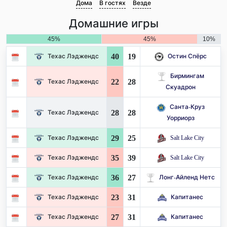
Дома
В гостях
Везде
Домашние игры
45%
45%
10%
40
19
Техас Лэджендс
Остин Спёрс
Бирмингам
22
28
Техас Лэджендс
Скуадрон
Санта-Круз
28
28
Техас Лэджендс
Уорриорз
29
25
Техас Лэджендс
Salt Lake City
35
39
Техас Лэджендс
Salt Lake City
36
27
Техас Лэджендс
Лонг-Айленд Нетс
23
31
Техас Лэджендс
Капитанес
27
31
Техас Лэджендс
Капитанес