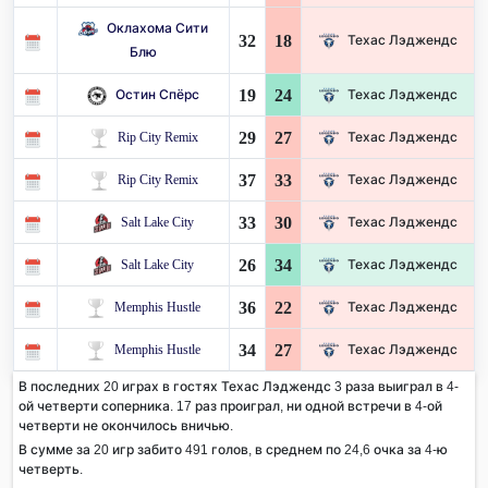
Оклахома Сити
32
18
Техас Лэджендс
Блю
19
24
Остин Спёрс
Техас Лэджендс
29
27
Rip City Remix
Техас Лэджендс
37
33
Rip City Remix
Техас Лэджендс
33
30
Salt Lake City
Техас Лэджендс
26
34
Salt Lake City
Техас Лэджендс
36
22
Memphis Hustle
Техас Лэджендс
34
27
Memphis Hustle
Техас Лэджендс
В последних 20 играх в гостях Техас Лэджендс 3 раза выиграл в 4-
ой четверти соперника. 17 раз проиграл, ни одной встречи в 4-ой
четверти не окончилось вничью.
В сумме за 20 игр забито 491 голов, в среднем по 24,6 очка за 4-ю
четверть.