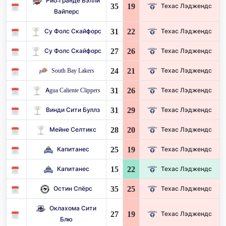
Рио-Гранде Вэлли
35
19
Техас Лэджендс
Вайперс
31
22
Су Фолс Скайфорс
Техас Лэджендс
27
26
Су Фолс Скайфорс
Техас Лэджендс
24
21
South Bay Lakers
Техас Лэджендс
31
26
Agua Caliente Clippers
Техас Лэджендс
31
29
Винди Сити Буллз
Техас Лэджендс
28
20
Мейне Селтикс
Техас Лэджендс
25
19
Капитанес
Техас Лэджендс
15
22
Капитанес
Техас Лэджендс
35
25
Остин Спёрс
Техас Лэджендс
Оклахома Сити
27
19
Техас Лэджендс
Блю