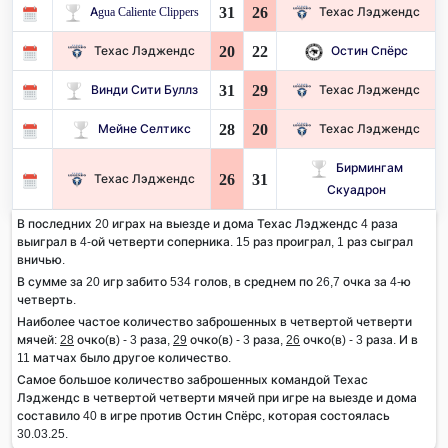
31
26
Agua Caliente Clippers
Техас Лэджендс
20
22
Техас Лэджендс
Остин Спёрс
31
29
Винди Сити Буллз
Техас Лэджендс
28
20
Мейне Селтикс
Техас Лэджендс
Бирмингам
26
31
Техас Лэджендс
Скуадрон
В последних 20 играх на выезде и дома Техас Лэджендс 4 раза
выиграл в 4-ой четверти соперника. 15 раз проиграл, 1 раз сыграл
вничью.
В сумме за 20 игр забито 534 голов, в среднем по 26,7 очка за 4-ю
четверть.
Наиболее частое количество заброшенных в четвертой четверти
мячей:
28
очко(в) - 3 раза,
29
очко(в) - 3 раза,
26
очко(в) - 3 раза. И в
11 матчах было другое количество.
Самое большое количество заброшенных командой Техас
Лэджендс в четвертой четверти мячей при игре на выезде и дома
составило 40 в игре против Остин Спёрс, которая состоялась
30.03.25.