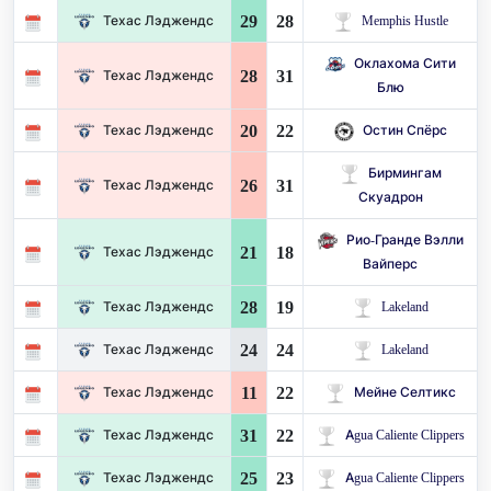
29
28
Техас Лэджендс
Memphis Hustle
Оклахома Сити
28
31
Техас Лэджендс
Блю
20
22
Техас Лэджендс
Остин Спёрс
Бирмингам
26
31
Техас Лэджендс
Скуадрон
Рио-Гранде Вэлли
21
18
Техас Лэджендс
Вайперс
28
19
Техас Лэджендс
Lakeland
24
24
Техас Лэджендс
Lakeland
11
22
Техас Лэджендс
Мейне Селтикс
31
22
Техас Лэджендс
Agua Caliente Clippers
25
23
Техас Лэджендс
Agua Caliente Clippers