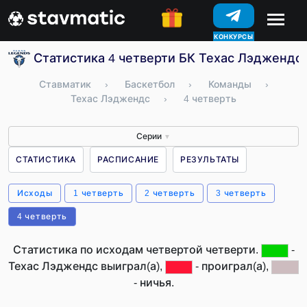
КОНКУРСЫ
Статистика 4 четверти БК Техас Лэджендс
Ставматик
›
Баскетбол
›
Команды
›
Техас Лэджендс
›
4 четверть
Серии
▼
СТАТИСТИКА
РАСПИСАНИЕ
РЕЗУЛЬТАТЫ
Исходы
1 четверть
2 четверть
3 четверть
4 четверть
Статистика по исходам четвертой четверти.
-
Техас Лэджендс выиграл(а),
- проиграл(а),
- ничья.