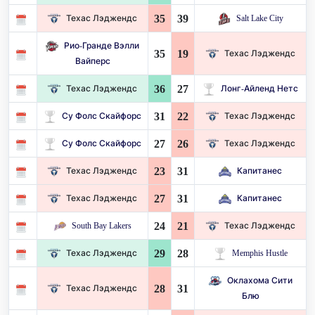
35
39
Техас Лэджендс
Salt Lake City
Рио-Гранде Вэлли
35
19
Техас Лэджендс
Вайперс
36
27
Техас Лэджендс
Лонг-Айленд Нетс
31
22
Су Фолс Скайфорс
Техас Лэджендс
27
26
Су Фолс Скайфорс
Техас Лэджендс
23
31
Техас Лэджендс
Капитанес
27
31
Техас Лэджендс
Капитанес
24
21
South Bay Lakers
Техас Лэджендс
29
28
Техас Лэджендс
Memphis Hustle
Оклахома Сити
28
31
Техас Лэджендс
Блю