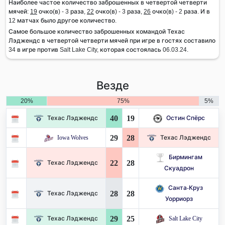
Наиболее частое количество заброшенных в четвертой четверти
мячей:
19
очко(в) - 3 раза,
22
очко(в) - 3 раза,
26
очко(в) - 2 раза. И в
12 матчах было другое количество.
Самое большое количество заброшенных командой Техас
Лэджендс в четвертой четверти мячей при игре в гостях составило
34 в игре против Salt Lake City, которая состоялась 06.03.24.
Везде
20%
75%
5%
40
19
Техас Лэджендс
Остин Спёрс
29
28
Iowa Wolves
Техас Лэджендс
Бирмингам
22
28
Техас Лэджендс
Скуадрон
Санта-Круз
28
28
Техас Лэджендс
Уорриорз
29
25
Техас Лэджендс
Salt Lake City