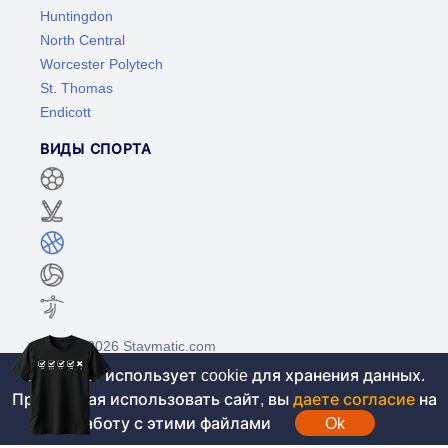
Huntingdon
North Central
Worcester Polytech
St. Thomas
Endicott
ВИДЫ СПОРТА
©2017-2026 Stavmatic.com
Этот сайт использует cookie для хранения данных.
Продолжая использовать сайт, вы
даете согласие
на
Для лиц старше 18 лет. На сайте не
работу с этими файлами
Ok
проводятся игры на денежные средства, вся