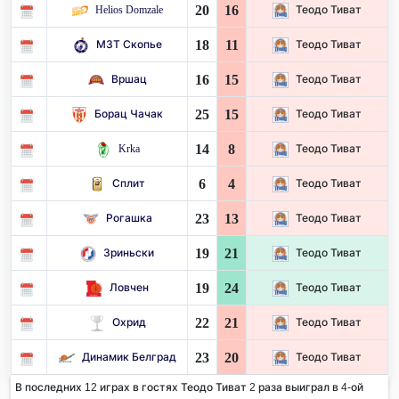
20
16
Helios Domzale
Теодо Тиват
18
11
МЗТ Скопье
Теодо Тиват
16
15
Вршац
Теодо Тиват
25
15
Борац Чачак
Теодо Тиват
14
8
Krka
Теодо Тиват
6
4
Сплит
Теодо Тиват
23
13
Рогашка
Теодо Тиват
19
21
Зриньски
Теодо Тиват
19
24
Ловчен
Теодо Тиват
22
21
Охрид
Теодо Тиват
23
20
Динамик Белград
Теодо Тиват
В последних 12 играх в гостях Теодо Тиват 2 раза выиграл в 4-ой