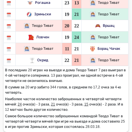
23
13
Рогашка
Теодо Тиват
19
21
Зриньски
Теодо Тиват
20
22
Теодо Тиват
Вршац
19
24
Ловчен
Теодо Тиват
11
21
Теодо Тиват
Борац Чачак
22
21
Охрид
Теодо Тиват
В последних 20 играх на выезде и дома Теодо Тиват 7 раз выиграл в
4-ой четверти соперника. 13 раз проиграл, ни одной встречи в 4-ой
четверти не окончилось вничью.
В сумме за 20 игр забито 344 голов, в среднем по 17,2 очка за 4-ю
четверть.
Наиболее частое количество заброшенных в четвертой четверти
мячей:
24
очко(в) - 3 раза,
21
очко(в) - 3 раза,
15
очко(в) - 2 раза. И в
12 матчах было другое количество.
Самое большое количество заброшенных командой Теодо Тиват в
четвертой четверти мячей при игре на выезде и дома составило 25
в игре против Зриньски, которая состоялась 28.03.18.