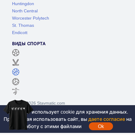
Huntingdon
North Central
Worcester Polytech
St. Thomas
Endicott
ВИДЫ СПОРТА
©2017-2026 Stavmatic.com
Этот сайт использует cookie для хранения данных.
Продолжая использовать сайт, вы
даете согласие
на
Для лиц старше 18 лет. На сайте не
работу с этими файлами
Ok
проводятся игры на денежные средства, вся