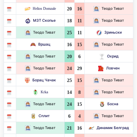
20
16
Helios Domzale
Теодо Тиват
18
11
МЗТ Скопье
Теодо Тиват
25
11
Теодо Тиват
Зриньски
16
15
Вршац
Теодо Тиват
20
6
Теодо Тиват
Охрид
24
29
Теодо Тиват
Ловчен
25
15
Борац Чачак
Теодо Тиват
14
8
Krka
Теодо Тиват
24
15
Теодо Тиват
Босна
6
4
Сплит
Теодо Тиват
21
16
Теодо Тиват
Динамик Белград