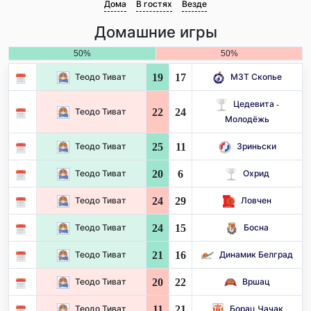
Дома
В гостях
Везде
Домашние игры
50%
50%
19
17
Теодо Тиват
МЗТ Скопье
Цедевита -
22
24
Теодо Тиват
Молодёжь
25
11
Теодо Тиват
Зриньски
20
6
Теодо Тиват
Охрид
24
29
Теодо Тиват
Ловчен
24
15
Теодо Тиват
Босна
21
16
Теодо Тиват
Динамик Белград
20
22
Теодо Тиват
Вршац
11
21
Теодо Тиват
Борац Чачак