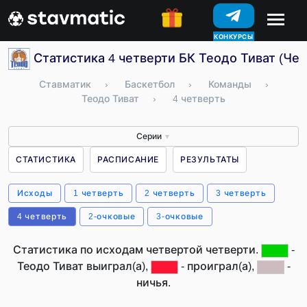
КОНКУРСЫ
Статистика 4 четверти БК Теодо Тиват (Че
Ставматик
›
Баскетбол
›
Команды
›
Теодо Тиват
›
4 четверть
Серии
▼
СТАТИСТИКА
РАСПИСАНИЕ
РЕЗУЛЬТАТЫ
Исходы
1 четверть
2 четверть
3 четверть
4 четверть
2-очковые
3-очковые
Статистика по исходам четвертой четверти.
-
Теодо Тиват выиграл(а),
- проиграл(а),
-
ничья.