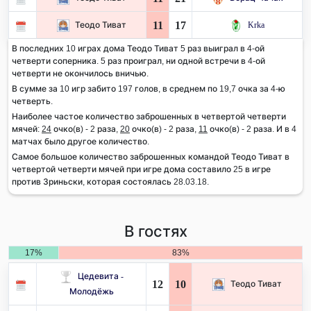
11
17
Теодо Тиват
Krka
В последних 10 играх дома Теодо Тиват 5 раз выиграл в 4-ой
четверти соперника. 5 раз проиграл, ни одной встречи в 4-ой
четверти не окончилось вничью.
В сумме за 10 игр забито 197 голов, в среднем по 19,7 очка за 4-ю
четверть.
Наиболее частое количество заброшенных в четвертой четверти
мячей:
24
очко(в) - 2 раза,
20
очко(в) - 2 раза,
11
очко(в) - 2 раза. И в 4
матчах было другое количество.
Самое большое количество заброшенных командой Теодо Тиват в
четвертой четверти мячей при игре дома составило 25 в игре
против Зриньски, которая состоялась 28.03.18.
В гостях
17%
83%
Цедевита -
12
10
Теодо Тиват
Молодёжь