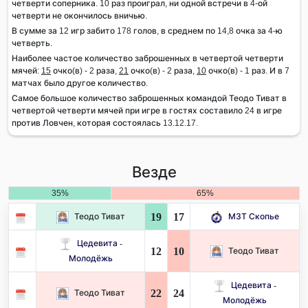
четверти соперника. 10 раз проиграл, ни одной встречи в 4-ой
четверти не окончилось вничью.
В сумме за 12 игр забито 178 голов, в среднем по 14,8 очка за 4-ю
четверть.
Наиболее частое количество заброшенных в четвертой четверти
мячей:
15
очко(в) - 2 раза,
21
очко(в) - 2 раза,
10
очко(в) - 1 раз. И в 7
матчах было другое количество.
Самое большое количество заброшенных командой Теодо Тиват в
четвертой четверти мячей при игре в гостях составило 24 в игре
против Ловчен, которая состоялась 13.12.17.
Везде
35%
65%
19
17
Теодо Тиват
МЗТ Скопье
Цедевита -
12
10
Теодо Тиват
Молодёжь
Цедевита -
22
24
Теодо Тиват
Молодёжь