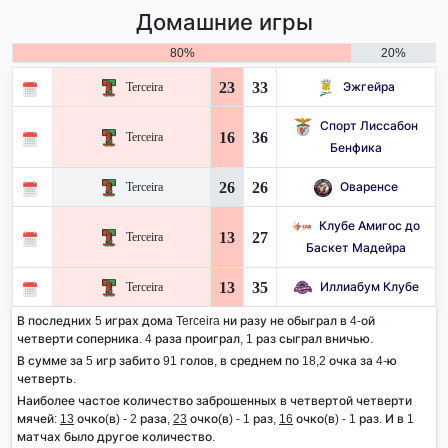
Домашние игры
80%
20%
23
33
Terceira
Эжгейра
Спорт Лиссабон
16
36
Terceira
Бенфика
26
26
Terceira
Оваренсе
Клубе Амигос до
13
27
Terceira
Баскет Мадейра
13
35
Terceira
Иллиабум Клубе
В последних 5 играх дома Terceira ни разу не обыграл в 4-ой
четверти соперника. 4 раза проиграл, 1 раз сыграл вничью.
В сумме за 5 игр забито 91 голов, в среднем по 18,2 очка за 4-ю
четверть.
Наиболее частое количество заброшенных в четвертой четверти
мячей:
13
очко(в) - 2 раза,
23
очко(в) - 1 раз,
16
очко(в) - 1 раз. И в 1
матчах было другое количество.