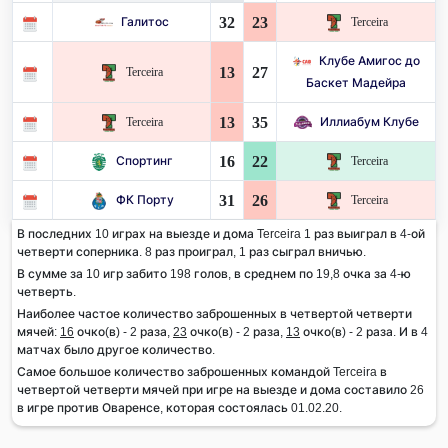
32
23
Галитос
Terceira
Клубе Амигос до
13
27
Terceira
Баскет Мадейра
13
35
Terceira
Иллиабум Клубе
16
22
Спортинг
Terceira
31
26
ФК Порту
Terceira
В последних 10 играх на выезде и дома Terceira 1 раз выиграл в 4-ой
четверти соперника. 8 раз проиграл, 1 раз сыграл вничью.
В сумме за 10 игр забито 198 голов, в среднем по 19,8 очка за 4-ю
четверть.
Наиболее частое количество заброшенных в четвертой четверти
мячей:
16
очко(в) - 2 раза,
23
очко(в) - 2 раза,
13
очко(в) - 2 раза. И в 4
матчах было другое количество.
Самое большое количество заброшенных командой Terceira в
четвертой четверти мячей при игре на выезде и дома составило 26
в игре против Оваренсе, которая состоялась 01.02.20.