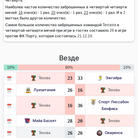
четверть.
Наиболее частое количество заброшенных в четвертой четверти
мячей:
16
очко(в) - 1 раз,
20
очко(в) - 1 раз,
23
очко(в) - 1 раз. И в 2
матчах было другое количество.
Самое большое количество заброшенных командой Terceira в
четвертой четверти мячей при игре в гостях составило 26 в игре
против ФК Порту, которая состоялась 21.12.19.
Везде
10%
80%
10%
23
33
Terceira
Эжгейра
26
16
Луизитания
Terceira
Спорт Лиссабон
16
36
Terceira
Бенфика
28
20
Майа Баскет
Terceira
26
26
Terceira
Оваренсе