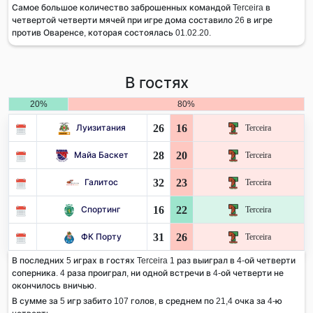
Самое большое количество заброшенных командой Terceira в
четвертой четверти мячей при игре дома составило 26 в игре
против Оваренсе, которая состоялась 01.02.20.
В гостях
20%
80%
26
16
Луизитания
Terceira
28
20
Майа Баскет
Terceira
32
23
Галитос
Terceira
16
22
Спортинг
Terceira
31
26
ФК Порту
Terceira
В последних 5 играх в гостях Terceira 1 раз выиграл в 4-ой четверти
соперника. 4 раза проиграл, ни одной встречи в 4-ой четверти не
окончилось вничью.
В сумме за 5 игр забито 107 голов, в среднем по 21,4 очка за 4-ю