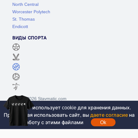
North Central
Worcester Polytech
St. Thomas
Endicott
ВИДЫ СПОРТА
©2017-2026 Stavmatic.com
Этот сайт использует cookie для хранения данных.
Продолжая использовать сайт, вы
даете согласие
на
Для лиц старше 18 лет. На сайте не
работу с этими файлами
Ok
проводятся игры на денежные средства, вся
информация носит ознакомительный характер.