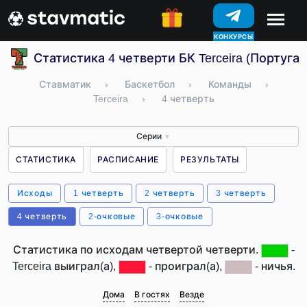
КОНКУРСЫ
Статистика 4 четверти БК Terceira (Португал
Ставматик
›
Баскетбол
›
Команды
›
Terceira
›
4 четверть
Серии
▼
СТАТИСТИКА
РАСПИСАНИЕ
РЕЗУЛЬТАТЫ
Исходы
1 четверть
2 четверть
3 четверть
4 четверть
2-очковые
3-очковые
Статистика по исходам четвертой четверти.
-
Terceira выиграл(а),
- проиграл(а),
- ничья.
Дома
В гостях
Везде