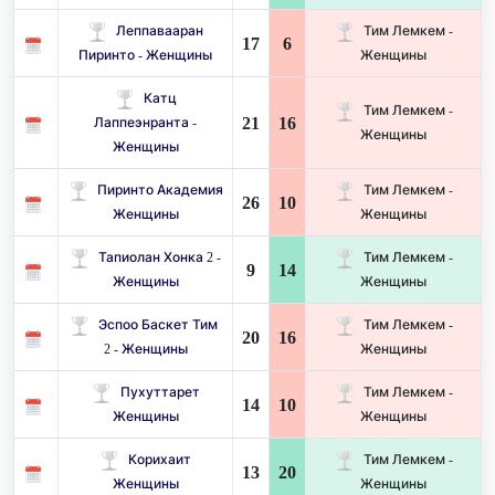
Леппавааран
Тим Лемкем -
17
6
Пиринто - Женщины
Женщины
Катц
Тим Лемкем -
21
16
Лаппеэнранта -
Женщины
Женщины
Пиринто Академия
Тим Лемкем -
26
10
Женщины
Женщины
Тапиолан Хонка 2 -
Тим Лемкем -
9
14
Женщины
Женщины
Эспоо Баскет Тим ​​
Тим Лемкем -
20
16
2 - Женщины
Женщины
Пухуттарет
Тим Лемкем -
14
10
Женщины
Женщины
Корихаит
Тим Лемкем -
13
20
Женщины
Женщины