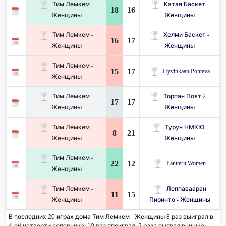
Тим Лемкем -
Катая Баскет -
18
16
Женщины
Женщины
Тим Лемкем -
Хелми Баскет -
16
17
Женщины
Женщины
Тим Лемкем -
15
17
Hyvinkaan Ponteva
Женщины
Тим Лемкем -
Торпан Поят 2 -
17
17
Женщины
Женщины
Тим Лемкем -
Турун НМКЮ -
8
21
Женщины
Женщины
Тим Лемкем -
22
12
Pantterit Women
Женщины
Тим Лемкем -
Леппавааран
11
15
Женщины
Пиринто - Женщины
В последних 20 играх дома Тим Лемкем - Женщины 8 раз выиграл в
4-ой четверти соперника. 10 раз проиграл, 2 раза сыграл вничью.