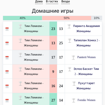
Дома
В гостях
Везде
Домашние игры
40%
50%
10%
Тим Лемкем -
Пиринто Академия
23
13
Женщины
Женщины
Тим Лемкем -
Тапиолан Хонка 2 -
13
25
Женщины
Женщины
Тим Лемкем -
17
17
Pantterit Women
Женщины
Тим Лемкем -
Эспоо Баскет Тим ​​
9
17
Женщины
2 - Женщины
Тим Лемкем -
Пухуттарет
16
24
Женщины
Женщины
Тим Лемкем -
27
14
Feeniks Women
Женщины