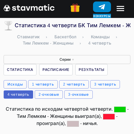
КОНКУРСЫ
Статистика 4 четверти БК Тим Лемкем - Ж
Ставматик
›
Баскетбол
›
Команды
›
Тим Лемкем - Женщины
›
4 четверть
Серии
▼
СТАТИСТИКА
РАСПИСАНИЕ
РЕЗУЛЬТАТЫ
Исходы
1 четверть
2 четверть
3 четверть
4 четверть
2-очковые
3-очковые
Статистика по исходам четвертой четверти.
-
Тим Лемкем - Женщины выиграл(а),
-
проиграл(а),
- ничья.