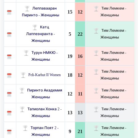
Леппавааран
Тим Лемкем -
15
12
Пиринто - Женщины
Женщины
Катц
Тим Лемкем -
5
22
Лаппеэнранта -
Женщины
Женщины
Турун НМКЮ -
Тим Лемкем -
19
16
Женщины
Женщины
Тим Лемкем -
18
12
Peli-Karhut II Women
Женщины
Пиринто Академия
Тим Лемкем -
12
11
Женщины
Женщины
Тапиолан Хонка 2 -
Тим Лемкем -
13
13
Женщины
Женщины
Торпан Поят 2 -
Тим Лемкем -
9
21
Женщины
Женщины