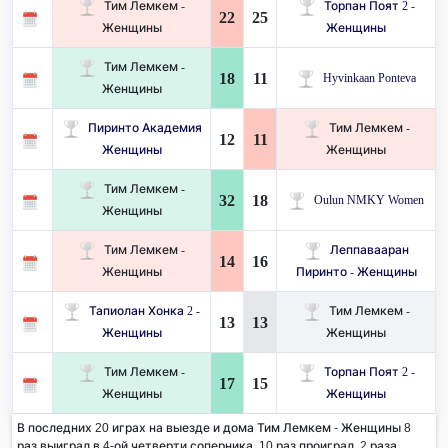
Тим Лемкем -
Торпан Поят 2 -
22
25
Женщины
Женщины
Тим Лемкем -
18
11
Hyvinkaan Ponteva
Женщины
Пиринто Академия
Тим Лемкем -
12
11
Женщины
Женщины
Тим Лемкем -
32
18
Oulun NMKY Women
Женщины
Тим Лемкем -
Леппавааран
14
16
Женщины
Пиринто - Женщины
Тапиолан Хонка 2 -
Тим Лемкем -
13
13
Женщины
Женщины
Тим Лемкем -
Торпан Поят 2 -
17
15
Женщины
Женщины
В последних 20 играх на выезде и дома Тим Лемкем - Женщины 8
раз выиграл в 4-ой четверти соперника. 10 раз проиграл, 2 раза