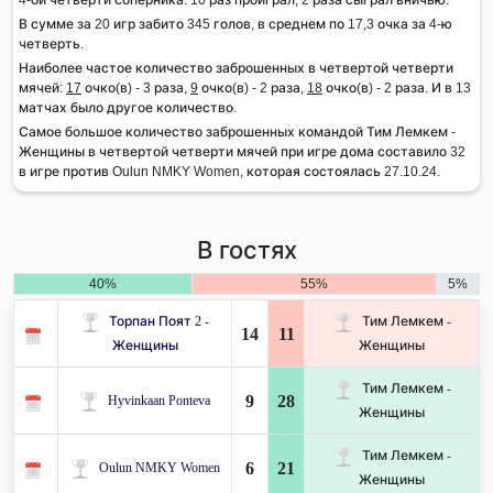
В сумме за 20 игр забито 345 голов, в среднем по 17,3 очка за 4-ю
четверть.
Наиболее частое количество заброшенных в четвертой четверти
мячей:
17
очко(в) - 3 раза,
9
очко(в) - 2 раза,
18
очко(в) - 2 раза. И в 13
матчах было другое количество.
Самое большое количество заброшенных командой Тим Лемкем -
Женщины в четвертой четверти мячей при игре дома составило 32
в игре против Oulun NMKY Women, которая состоялась 27.10.24.
В гостях
40%
55%
5%
Торпан Поят 2 -
Тим Лемкем -
14
11
Женщины
Женщины
Тим Лемкем -
9
28
Hyvinkaan Ponteva
Женщины
Тим Лемкем -
6
21
Oulun NMKY Women
Женщины