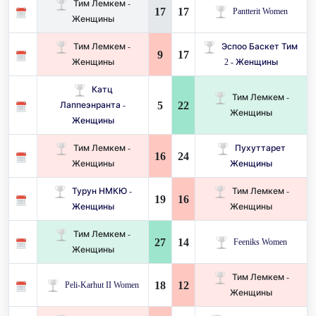
Тим Лемкем -
17
17
Pantterit Women
Женщины
Тим Лемкем -
Эспоо Баскет Тим ​​
9
17
Женщины
2 - Женщины
Катц
Тим Лемкем -
5
22
Лаппеэнранта -
Женщины
Женщины
Тим Лемкем -
Пухуттарет
16
24
Женщины
Женщины
Турун НМКЮ -
Тим Лемкем -
19
16
Женщины
Женщины
Тим Лемкем -
27
14
Feeniks Women
Женщины
Тим Лемкем -
18
12
Peli-Karhut II Women
Женщины