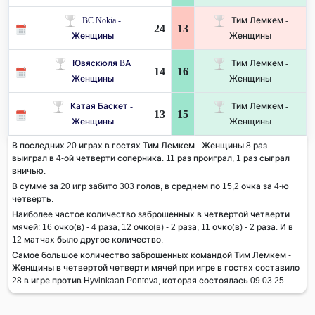
BC Nokia -
Тим Лемкем -
24
13
Женщины
Женщины
Ювяскюля BA
Тим Лемкем -
14
16
Женщины
Женщины
Катая Баскет -
Тим Лемкем -
13
15
Женщины
Женщины
В последних 20 играх в гостях Тим Лемкем - Женщины 8 раз
выиграл в 4-ой четверти соперника. 11 раз проиграл, 1 раз сыграл
вничью.
В сумме за 20 игр забито 303 голов, в среднем по 15,2 очка за 4-ю
четверть.
Наиболее частое количество заброшенных в четвертой четверти
мячей:
16
очко(в) - 4 раза,
12
очко(в) - 2 раза,
11
очко(в) - 2 раза. И в
12 матчах было другое количество.
Самое большое количество заброшенных командой Тим Лемкем -
Женщины в четвертой четверти мячей при игре в гостях составило
28 в игре против Hyvinkaan Ponteva, которая состоялась 09.03.25.