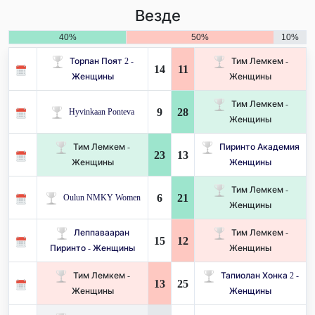
Везде
40%
50%
10%
Торпан Поят 2 -
Тим Лемкем -
14
11
Женщины
Женщины
Тим Лемкем -
9
28
Hyvinkaan Ponteva
Женщины
Тим Лемкем -
Пиринто Академия
23
13
Женщины
Женщины
Тим Лемкем -
6
21
Oulun NMKY Women
Женщины
Леппавааран
Тим Лемкем -
15
12
Пиринто - Женщины
Женщины
Тим Лемкем -
Тапиолан Хонка 2 -
13
25
Женщины
Женщины