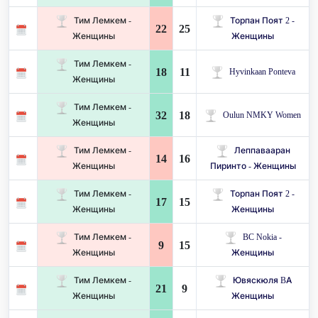
Тим Лемкем -
Торпан Поят 2 -
22
25
Женщины
Женщины
Тим Лемкем -
18
11
Hyvinkaan Ponteva
Женщины
Тим Лемкем -
32
18
Oulun NMKY Women
Женщины
Тим Лемкем -
Леппавааран
14
16
Женщины
Пиринто - Женщины
Тим Лемкем -
Торпан Поят 2 -
17
15
Женщины
Женщины
Тим Лемкем -
BC Nokia -
9
15
Женщины
Женщины
Тим Лемкем -
Ювяскюля BA
21
9
Женщины
Женщины