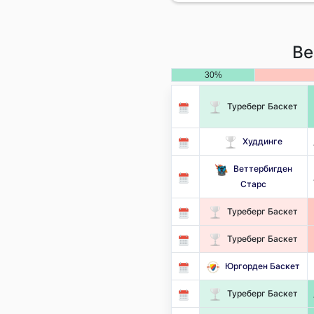
Ве
30%
Туреберг Баскет
Худдинге
Веттербигден
Старс
Туреберг Баскет
Туреберг Баскет
Юргорден Баскет
Туреберг Баскет