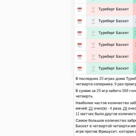
Туреберг Баскет
Туреберг Баскет
Туреберг Баскет
Туреберг Баскет
Туреберг Баскет
Туреберг Баскет
В последних 20 играх дома Туреб
четверти соперника. 9 раз проиг
В сумме за 20 игр забито 388 гол
четверть.
Наиболее частое количество за
мячей:
22
очко(в) - 4 раза,
26
очко
11 матчах было другое количест
Самое большое количество заб
Баскет в четвертой четверти мя
игре против Фришусет, которая с