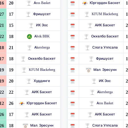
16
20
1
Aros Basket
Юргорден Баскет
27
17
1
Фришусет
KFUM Blackeberg
21
15
2
ИК Эос
АИК Баскет
22
18
1
Alvik BBK
Оккелбо Баскет
18
21
1
Akersberga
Слога Уппсала
17
18
1
Оккелбо Баскет
Фришусет
19
19
2
KFUM Blackeberg
Мал. Эресунн
19
20
2
Худдинге
ИК Эос
22
22
2
АИК Баскет
Akersberga
12
26
2
Юргорден Баскет
Aros Basket
26
17
2
АИК Баскет
АИК Баскет
26
18
2
Мал. Эресунн
Слога Уппсала