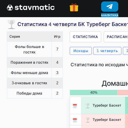
АНАЛИТИКА
КОНКУРСЫ
Статистика 4 четверти БК Туреберг Баске
Серия
Игр
СТАТИСТИКА
РАСПИСАН
Фолы больше в
7
Исходы
1 четверть
гостях
Поражения в гостях
4
Статистика по исходам 
Фолы меньше дома
3
Домашн
3-очковые в гостях
2
40%
Победы дома
2
Туреберг Баскет
Туреберг Баскет