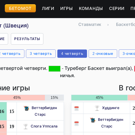
БЕТОМОТ
ЛИГИ
ИГРЫ
КОМАНДЫ
СЕРИИ
П
Ставматик
›
Баскетб
т (Швеция)
ИЕ
РЕЗУЛЬТАТЫ
2 четверть
3 четверть
4 четверть
2-очковые
3-очк
четвертой четверти.
- Туреберг Баскет выиграл(а),
ничья.
ие игры
В го
45%
15%
45%
2
Веттербигден
Худдинге
16
15
Старс
Веттербигден
2
15
19
Слога Уппсала
Старс