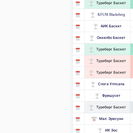
Туреберг Баскет
KFUM Blackeberg
АИК Баскет
Оккелбо Баскет
Туреберг Баскет
Туреберг Баскет
Туреберг Баскет
Слога Уппсала
Фришусет
Туреберг Баскет
Мал. Эресунн
ИК Эос