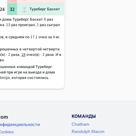
24
32
Туреберг Баскет
и дома Туреберг Баскет 6 раз
а. 13 раз проиграл, 1 раз сыграл
ов, в среднем по 17,1 очка за 4-ю
брошенных в четвертой четверти
(в) - 2 раза,
18
очко(в) - 2 раза. И в
во.
рошенных командой Туреберг
чей при игре на выезде и дома
sberga, которая состоялась
КОМАНДЫ
.com
Chatham
онфиденциальности
Randolph Macon
ookies