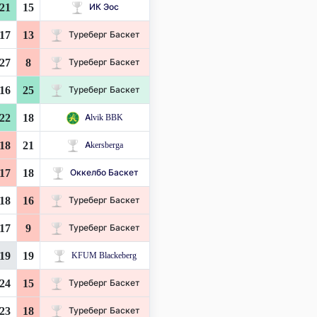
21
15
ИК Эос
17
13
Туреберг Баскет
27
8
Туреберг Баскет
16
25
Туреберг Баскет
22
18
Alvik BBK
18
21
Akersberga
17
18
Оккелбо Баскет
18
16
Туреберг Баскет
17
9
Туреберг Баскет
19
19
KFUM Blackeberg
24
15
Туреберг Баскет
23
18
Туреберг Баскет