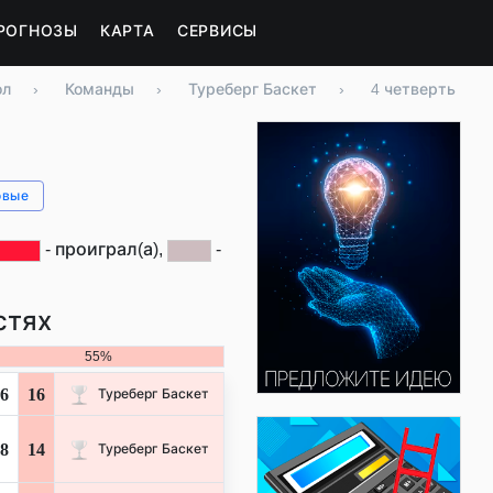
РОГНОЗЫ
КАРТА
СЕРВИСЫ
ол
›
Команды
›
Туреберг Баскет
›
4 четверть
овые
- проиграл(а),
-
стях
55%
6
16
Туреберг Баскет
8
14
Туреберг Баскет