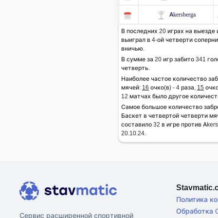
Akersberga
В последних 20 играх на выезде 
выиграл в 4-ой четверти соперник
вничью.
В сумме за 20 игр забито 341 гол
четверть.
Наиболее частое количество за
мячей:
16
очко(в) - 4 раза,
15
очко
12 матчах было другое количест
Самое большое количество заб
Баскет в четвертой четверти мя
составило 32 в игре против Aker
20.10.24.
Stavmatic
Политика к
Обработка C
Сервис расширенной спортивной