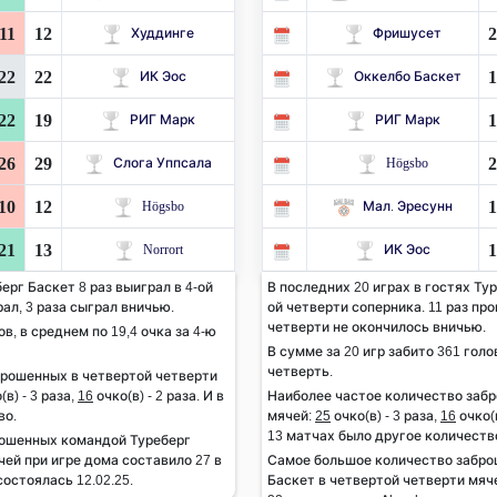
11
12
2
Худдинге
Фришусет
22
22
1
ИК Эос
Оккелбо Баскет
22
19
1
РИГ Марк
РИГ Марк
26
29
2
Слога Уппсала
Högsbo
10
12
1
Högsbo
Мал. Эресунн
21
13
1
Norrort
ИК Эос
ерг Баскет 8 раз выиграл в 4-ой
В последних 20 играх в гостях Тур
рал, 3 раза сыграл вничью.
ой четверти соперника. 11 раз про
четверти не окончилось вничью.
ов, в среднем по 19,4 очка за 4-ю
В сумме за 20 игр забито 361 голов
четверть.
брошенных в четвертой четверти
(в) - 3 раза,
16
очко(в) - 2 раза. И в
Наиболее частое количество заб
во.
мячей:
25
очко(в) - 3 раза,
16
очко(в
13 матчах было другое количеств
рошенных командой Туреберг
чей при игре дома составило 27 в
Самое большое количество забро
остоялась 12.02.25.
Баскет в четвертой четверти мяче