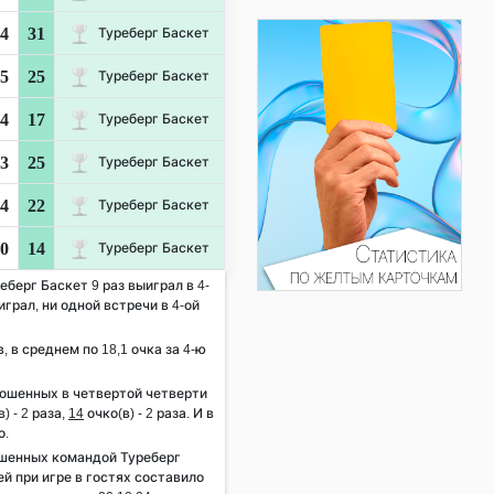
4
31
Туреберг Баскет
5
25
Туреберг Баскет
4
17
Туреберг Баскет
3
25
Туреберг Баскет
4
22
Туреберг Баскет
0
14
Туреберг Баскет
еберг Баскет 9 раз выиграл в 4-
играл, ни одной встречи в 4-ой
, в среднем по 18,1 очка за 4-ю
рошенных в четвертой четверти
) - 2 раза,
14
очко(в) - 2 раза. И в
о.
шенных командой Туреберг
й при игре в гостях составило