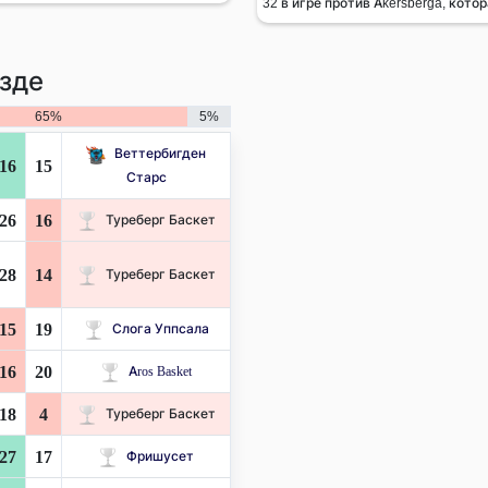
32 в игре против Akersberga, котор
зде
65%
5%
Веттербигден
16
15
Старс
26
16
Туреберг Баскет
28
14
Туреберг Баскет
15
19
Слога Уппсала
16
20
Aros Basket
18
4
Туреберг Баскет
27
17
Фришусет