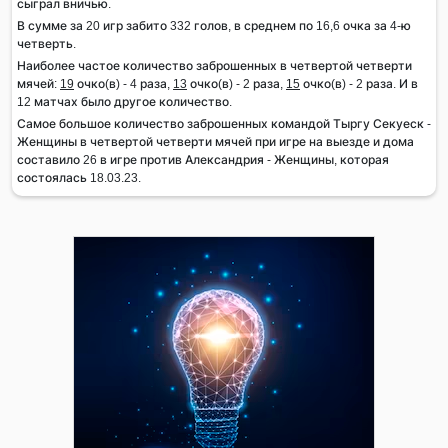
сыграл вничью.
В сумме за 20 игр забито 332 голов, в среднем по 16,6 очка за 4-ю
четверть.
Наиболее частое количество заброшенных в четвертой четверти
мячей:
19
очко(в) - 4 раза,
13
очко(в) - 2 раза,
15
очко(в) - 2 раза. И в
12 матчах было другое количество.
Самое большое количество заброшенных командой Тыргу Секуеск -
Женщины в четвертой четверти мячей при игре на выезде и дома
составило 26 в игре против Александрия - Женщины, которая
состоялась 18.03.23.