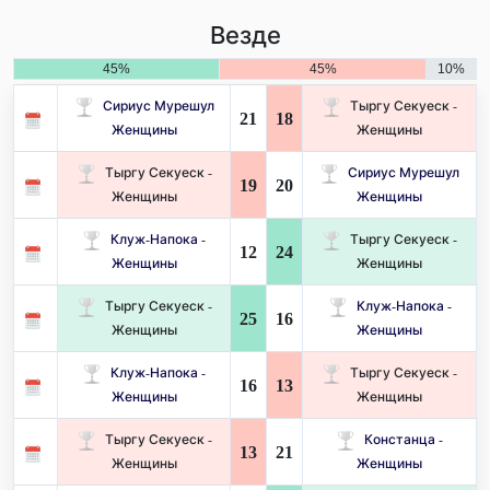
Везде
45%
45%
10%
Сириус Мурешул
Тыргу Секуеск -
21
18
Женщины
Женщины
Тыргу Секуеск -
Сириус Мурешул
19
20
Женщины
Женщины
Клуж-Напока -
Тыргу Секуеск -
12
24
Женщины
Женщины
Тыргу Секуеск -
Клуж-Напока -
25
16
Женщины
Женщины
Клуж-Напока -
Тыргу Секуеск -
16
13
Женщины
Женщины
Тыргу Секуеск -
Констанца -
13
21
Женщины
Женщины