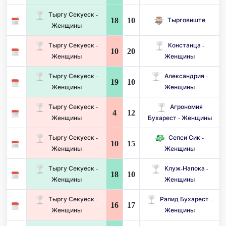
Тыргу Секуеск -
18
10
Тырговиште
Женщины
Тыргу Секуеск -
Констанца -
10
20
Женщины
Женщины
Тыргу Секуеск -
Александрия -
19
10
Женщины
Женщины
Тыргу Секуеск -
Агрономия
4
12
Женщины
Бухарест - Женщины
Тыргу Секуеск -
Сепси Сик -
10
15
Женщины
Женщины
Тыргу Секуеск -
Клуж-Напока -
18
10
Женщины
Женщины
Тыргу Секуеск -
Рапид Бухарест -
16
17
Женщины
Женщины