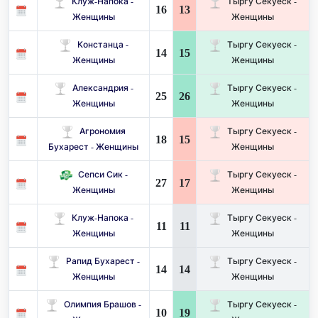
Клуж-Напока -
Тыргу Секуеск -
16
13
Женщины
Женщины
Констанца -
Тыргу Секуеск -
14
15
Женщины
Женщины
Александрия -
Тыргу Секуеск -
25
26
Женщины
Женщины
Агрономия
Тыргу Секуеск -
18
15
Бухарест - Женщины
Женщины
Сепси Сик -
Тыргу Секуеск -
27
17
Женщины
Женщины
Клуж-Напока -
Тыргу Секуеск -
11
11
Женщины
Женщины
Рапид Бухарест -
Тыргу Секуеск -
14
14
Женщины
Женщины
Олимпия Брашов -
Тыргу Секуеск -
10
19