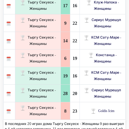
Тыргу Секуеск -
Клуж-Напока -
17
16
Женщины
Женщины
Тыргу Секуеск -
Сириус Мурешул
9
22
Женщины
Женщины
Тыргу Секуеск -
КСМ Сату-Маре -
14
22
Женщины
Женщины
Тыргу Секуеск -
Констанца -
6
19
Женщины
Женщины
Тыргу Секуеск -
КСМ Сату-Маре -
19
16
Женщины
Женщины
Тыргу Секуеск -
Сириус Мурешул
28
20
Женщины
Женщины
Тыргу Секуеск -
8
23
Goldis Icim
Женщины
В последних 20 играх дома Тыргу Секуеск - Женщины 9 раз выиграл
в 4-ой четверти соперника. 11 раз проиграл, ни одной встречи в 4-ой