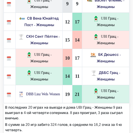
UBI Грац -
Баскет Флеймс -
9
9
Женщины
Женщины
СВ Вена Юнайтед
UBI Грац -
12
17
Пост - Женщины
Женщины
СКН Сент Пёлтен -
UBI Грац -
15
14
Женщины
Женщины
UBI Грац -
БК Дюшесс -
10
17
Женщины
Женщины
UBI Грац -
ДББС Грац -
14
11
Женщины
Женщины
UBI Грац -
19
21
DBB Linz Wels Women
Женщины
В последних 20 играх на выезде и дома UBI Грац - Женщины 9 раз
выиграл в 4-ой четверти соперника. 8 раз проиграл, 3 раза сыграл
вничью.
В сумме за 20 игр забито 324 голов, в среднем по 16,2 очка за 4-ю
четверть.