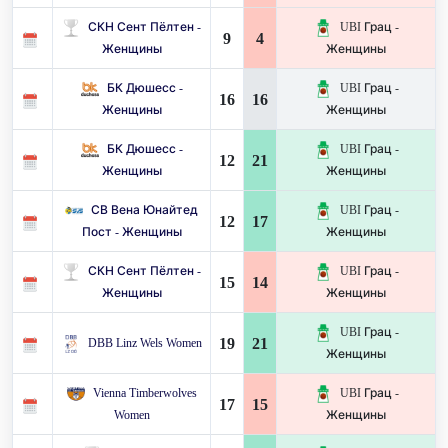
СКН Сент Пёлтен -
UBI Грац -
9
4
Женщины
Женщины
БК Дюшесс -
UBI Грац -
16
16
Женщины
Женщины
БК Дюшесс -
UBI Грац -
12
21
Женщины
Женщины
СВ Вена Юнайтед
UBI Грац -
12
17
Пост - Женщины
Женщины
СКН Сент Пёлтен -
UBI Грац -
15
14
Женщины
Женщины
UBI Грац -
19
21
DBB Linz Wels Women
Женщины
Vienna Timberwolves
UBI Грац -
17
15
Women
Женщины