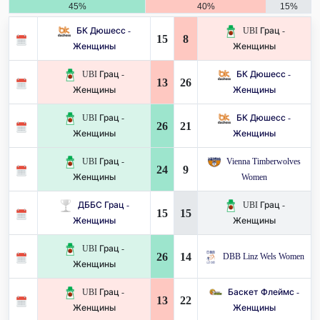
45%
40%
15%
БК Дюшесс -
UBI Грац -
15
8
Женщины
Женщины
UBI Грац -
БК Дюшесс -
13
26
Женщины
Женщины
UBI Грац -
БК Дюшесс -
26
21
Женщины
Женщины
UBI Грац -
Vienna Timberwolves
24
9
Женщины
Women
ДББС Грац -
UBI Грац -
15
15
Женщины
Женщины
UBI Грац -
26
14
DBB Linz Wels Women
Женщины
UBI Грац -
Баскет Флеймс -
13
22
Женщины
Женщины