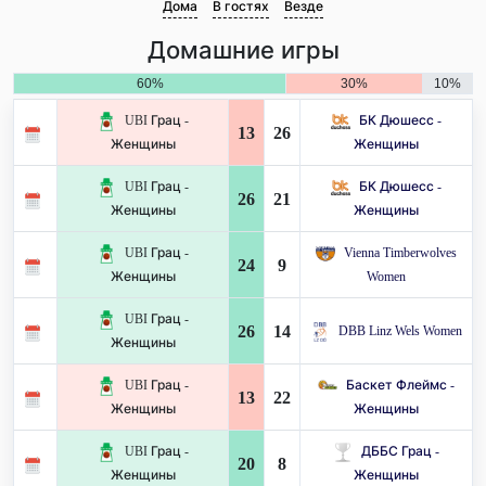
Дома
В гостях
Везде
Домашние игры
60%
30%
10%
UBI Грац -
БК Дюшесс -
13
26
Женщины
Женщины
UBI Грац -
БК Дюшесс -
26
21
Женщины
Женщины
UBI Грац -
Vienna Timberwolves
24
9
Женщины
Women
UBI Грац -
26
14
DBB Linz Wels Women
Женщины
UBI Грац -
Баскет Флеймс -
13
22
Женщины
Женщины
UBI Грац -
ДББС Грац -
20
8
Женщины
Женщины