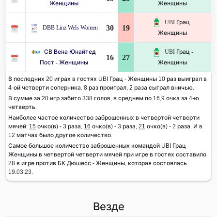
Женщины
Женщины
UBI Грац -
30
19
DBB Linz Wels Women
Женщины
СВ Вена Юнайтед
UBI Грац -
16
27
Пост - Женщины
Женщины
В последних 20 играх в гостях UBI Грац - Женщины 10 раз выиграл в
4-ой четверти соперника. 8 раз проиграл, 2 раза сыграл вничью.
В сумме за 20 игр забито 338 голов, в среднем по 16,9 очка за 4-ю
четверть.
Наиболее частое количество заброшенных в четвертой четверти
мячей:
15
очко(в) - 3 раза,
16
очко(в) - 3 раза,
21
очко(в) - 2 раза. И в
12 матчах было другое количество.
Самое большое количество заброшенных командой UBI Грац -
Женщины в четвертой четверти мячей при игре в гостях составило
28 в игре против БК Дюшесс - Женщины, которая состоялась
19.03.23.
Везде