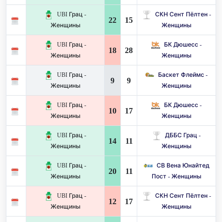
UBI Грац -
СКН Сент Пёлтен -
22
15
Женщины
Женщины
UBI Грац -
БК Дюшесс -
18
28
Женщины
Женщины
UBI Грац -
Баскет Флеймс -
9
9
Женщины
Женщины
UBI Грац -
БК Дюшесс -
10
17
Женщины
Женщины
UBI Грац -
ДББС Грац -
14
11
Женщины
Женщины
UBI Грац -
СВ Вена Юнайтед
20
11
Женщины
Пост - Женщины
UBI Грац -
СКН Сент Пёлтен -
12
17
Женщины
Женщины