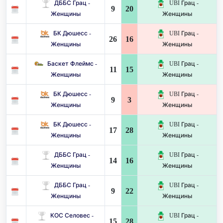
ДББС Грац -
UBI Грац -
9
20
Женщины
Женщины
БК Дюшесс -
UBI Грац -
26
16
Женщины
Женщины
Баскет Флеймс -
UBI Грац -
11
15
Женщины
Женщины
БК Дюшесс -
UBI Грац -
9
3
Женщины
Женщины
БК Дюшесс -
UBI Грац -
17
28
Женщины
Женщины
ДББС Грац -
UBI Грац -
14
16
Женщины
Женщины
ДББС Грац -
UBI Грац -
9
22
Женщины
Женщины
КОС Селовес -
UBI Грац -
15
28