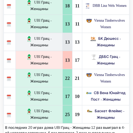
UBI Грац -
18
11
DBB Linz Wels Women
Женщины
UBI Грац -
Vienna Timberwolves
13
11
Женщины
Women
UBI Грац -
БК Дюшесс -
13
13
Женщины
Женщины
UBI Грац -
ДББС Грац -
13
17
Женщины
Женщины
UBI Грац -
Vienna Timberwolves
22
21
Женщины
Women
UBI Грац -
СВ Вена Юнайтед
17
10
Женщины
Пост - Женщины
UBI Грац -
Баскет Флеймс -
25
19
Женщины
Женщины
В последних 20 играх дома UBI Грац - Женщины 12 раз выиграл в 4-
ой четверти соперника. 6 раз проиграл, 2 раза сыграл вничью.