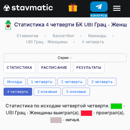
КОНКУРСЫ
Статистика 4 четверти БК UBI Грац - Женщ
Ставматик
›
Баскетбол
›
Команды
›
UBI Грац - Женщины
›
4 четверть
Серии
▼
СТАТИСТИКА
РАСПИСАНИЕ
РЕЗУЛЬТАТЫ
Исходы
1 четверть
2 четверть
3 четверть
4 четверть
2-очковые
3-очковые
Статистика по исходам четвертой четверти.
-
UBI Грац - Женщины выиграл(а),
- проиграл(а),
- ничья.