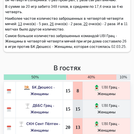
В сумме за 20 игр забито 348 голов, в среднем по 17,4 очка за 4-ю
четверть.
Наиболее частое количество заброшенных в четвертой четверти
мячей:
13
очко(в) - 5 раз,
26
очко(в) - 2 раза,
20
очко(в) - 2 раза. И в 11
матчах было другое количество.
Самое большое количество заброшенных командой UBI Грац -
Женщины в четвертой четверти мячей при игре дома составило 26
в игре против БК Дюшесс - Женщины, которая состоялась 02.03.25.
В гостях
50%
40%
10%
БК Дюшесс -
UBI Грац -
15
8
Женщины
Женщины
ДББС Грац -
UBI Грац -
15
15
Женщины
Женщины
СКН Сент Пёлтен -
UBI Грац -
20
13
Женщины
Женщины