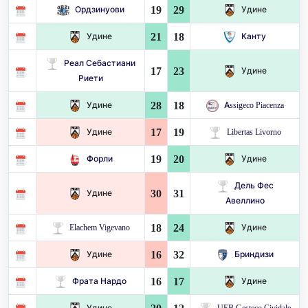
19
29
Ордзинуови
Удине
21
18
Удине
Канту
Реал Себастиани
17
23
Удине
Риети
28
18
Удине
Assigeco Piacenza
17
19
Удине
Libertas Livorno
19
20
Форли
Удине
Дель Фес
30
31
Удине
Авеллино
18
24
Elachem Vigevano
Удине
16
32
Удине
Бриндизи
16
17
Фрата Нардо
Удине
Удине
UEB Gesteco Cividale