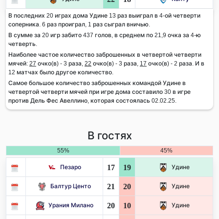
В последних 20 играх дома Удине 13 раз выиграл в 4-ой четверти
соперника. 6 раз проиграл, 1 раз сыграл вничью.
В сумме за 20 игр забито 437 голов, в среднем по 21,9 очка за 4-ю
четверть.
Наиболее частое количество заброшенных в четвертой четверти
мячей:
27
очко(в) - 3 раза,
22
очко(в) - 3 раза,
17
очко(в) - 2 раза. И в
12 матчах было другое количество.
Самое большое количество заброшенных командой Удине в
четвертой четверти мячей при игре дома составило 30 в игре
против Дель Фес Авеллино, которая состоялась 02.02.25.
В гостях
55%
45%
17
19
Пезаро
Удине
21
20
Балтур Центо
Удине
20
10
Урания Милано
Удине