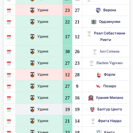
23
27
Удине
Верона
22
21
Удине
Ордзинуови
Реал Себастиани
17
12
Удине
Риети
30
26
Удине
Juvi Cremona
27
23
Удине
Elachem Vigevano
12
28
Удине
Форли
27
9
Удине
Пезаро
27
16
Удине
Урания Милано
19
19
Удине
Балтур Центо
21
14
Удине
Фрата Нардо
22
18
Удине
Канту