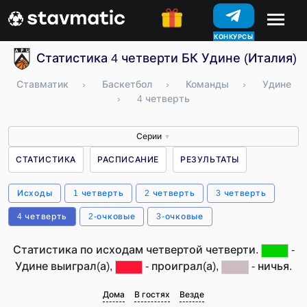
КОНКУРСЫ
Статистика 4 четверти БК Удине (Италия)
Ставматик
›
Баскетбол
›
Команды
›
Удине
›
4 четверть
Серии
▼
СТАТИСТИКА
РАСПИСАНИЕ
РЕЗУЛЬТАТЫ
Исходы
1 четверть
2 четверть
3 четверть
4 четверть
2-очковые
3-очковые
Статистика по исходам четвертой четверти.
-
Удине выиграл(а),
- проиграл(а),
- ничья.
Дома
В гостях
Везде