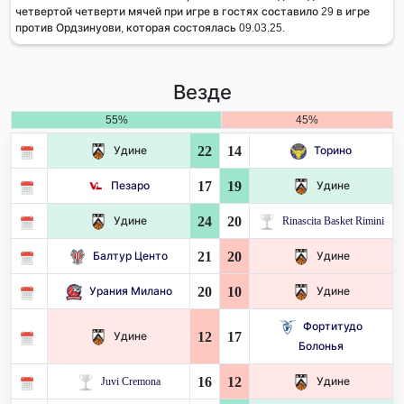
четвертой четверти мячей при игре в гостях составило 29 в игре
против Ордзинуови, которая состоялась 09.03.25.
Везде
55%
45%
22
14
Удине
Торино
17
19
Пезаро
Удине
24
20
Удине
Rinascita Basket Rimini
21
20
Балтур Центо
Удине
20
10
Урания Милано
Удине
Фортитудо
12
17
Удине
Болонья
16
12
Juvi Cremona
Удине