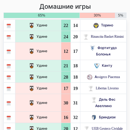
Домашние игры
65%
30%
5%
22
14
Удине
Торино
24
20
Удине
Rinascita Basket Rimini
Фортитудо
12
17
Удине
Болонья
21
18
Удине
Канту
28
18
Удине
Assigeco Piacenza
17
19
Удине
Libertas Livorno
Дель Фес
30
31
Удине
Авеллино
16
32
Удине
Бриндизи
20
12
Удине
UEB Gesteco Cividale