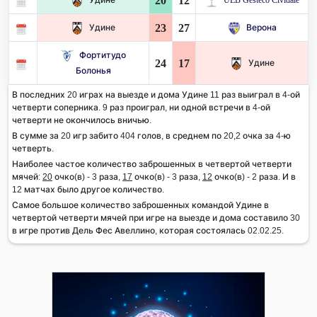
20
12
23
27
Удине
Верона
Фортитудо
24
17
Удине
Болонья
В последних 20 играх на выезде и дома Удине 11 раз выиграл в 4-ой
четверти соперника. 9 раз проиграл, ни одной встречи в 4-ой
четверти не окончилось вничью.
В сумме за 20 игр забито 404 голов, в среднем по 20,2 очка за 4-ю
четверть.
Наиболее частое количество заброшенных в четвертой четверти
мячей:
20
очко(в) - 3 раза,
17
очко(в) - 3 раза,
12
очко(в) - 2 раза. И в
12 матчах было другое количество.
Самое большое количество заброшенных командой Удине в
четвертой четверти мячей при игре на выезде и дома составило 30
в игре против Дель Фес Авеллино, которая состоялась 02.02.25.