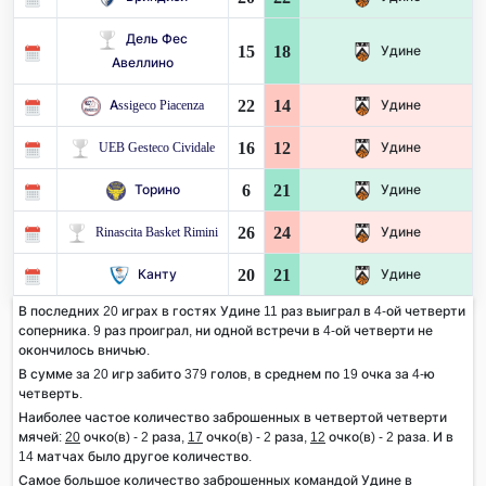
Дель Фес
15
18
Удине
Авеллино
22
14
Assigeco Piacenza
Удине
16
12
UEB Gesteco Cividale
Удине
6
21
Торино
Удине
26
24
Rinascita Basket Rimini
Удине
20
21
Канту
Удине
В последних 20 играх в гостях Удине 11 раз выиграл в 4-ой четверти
соперника. 9 раз проиграл, ни одной встречи в 4-ой четверти не
окончилось вничью.
В сумме за 20 игр забито 379 голов, в среднем по 19 очка за 4-ю
четверть.
Наиболее частое количество заброшенных в четвертой четверти
мячей:
20
очко(в) - 2 раза,
17
очко(в) - 2 раза,
12
очко(в) - 2 раза. И в
14 матчах было другое количество.
Самое большое количество заброшенных командой Удине в