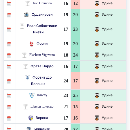
16
12
Juvi Cremona
Удине
19
29
Ордзинуови
Удине
Реал Себастиани
17
23
Удине
Риети
19
20
Форли
Удине
18
24
Elachem Vigevano
Удине
16
17
Фрата Нардо
Удине
Фортитудо
24
17
Удине
Болонья
23
25
Канту
Удине
21
15
Libertas Livorno
Удине
17
16
Верона
Удине
20
22
Бриндизи
Удине