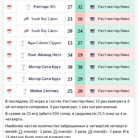
27
32
Рэпторс 905
Уэстчестер Никс
23
16
South Bay Lakers
Уэстчестер Никс
20
24
South Bay Lakers
Уэстчестер Никс
15
27
Agua Caliente Clippers
Уэстчестер Никс
34
19
Лонг-Айленд Нетс
Уэстчестер Никс
30
38
Мотор Сити Круз
Уэстчестер Никс
23
29
Мотор Сити Круз
Уэстчестер Никс
25
20
Мейне Селтикс
Уэстчестер Никс
В последних 20 играх в гостях Уэстчестер Никс 10 раз выиграл в 4-
ой четверти соперника. 9 раз проиграл, 1 раз сыграл вничью.
В сумме за 20 игр забито 509 голов, в среднем по 25,5 очка за 4-ю
четверть.
Наиболее частое количество заброшенных в четвертой четверти
мячей:
21
очко(в) - 2 раза,
25
очко(в) - 2 раза,
28
очко(в) - 2 раза. И в
14 матчах было другое количество.