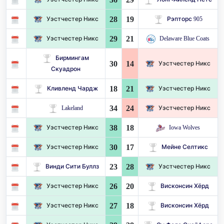
28
19
Уэстчестер Никс
Рэпторс 905
29
21
Уэстчестер Никс
Delaware Blue Coats
Бирмингам
30
14
Уэстчестер Никс
Скуадрон
18
21
Кливленд Чардж
Уэстчестер Никс
34
24
Lakeland
Уэстчестер Никс
38
18
Уэстчестер Никс
Iowa Wolves
30
17
Уэстчестер Никс
Мейне Селтикс
23
28
Винди Сити Буллз
Уэстчестер Никс
26
20
Уэстчестер Никс
Висконсин Хёрд
27
18
Уэстчестер Никс
Висконсин Хёрд