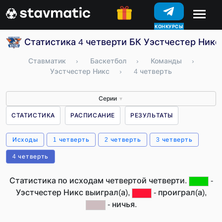
КОНКУРСЫ
Статистика 4 четверти БК Уэстчестер Никс
Ставматик
›
Баскетбол
›
Команды
›
Уэстчестер Никс
›
4 четверть
Серии
▼
СТАТИСТИКА
РАСПИСАНИЕ
РЕЗУЛЬТАТЫ
Исходы
1 четверть
2 четверть
3 четверть
4 четверть
Статистика по исходам четвертой четверти.
-
Уэстчестер Никс выиграл(а),
- проиграл(а),
- ничья.