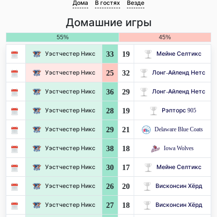
Дома
В гостях
Везде
Домашние игры
55%
45%
33
19
Уэстчестер Никс
Мейне Селтикс
25
32
Уэстчестер Никс
Лонг-Айленд Нетс
36
29
Уэстчестер Никс
Лонг-Айленд Нетс
28
19
Уэстчестер Никс
Рэпторс 905
29
21
Уэстчестер Никс
Delaware Blue Coats
38
18
Уэстчестер Никс
Iowa Wolves
30
17
Уэстчестер Никс
Мейне Селтикс
26
20
Уэстчестер Никс
Висконсин Хёрд
27
18
Уэстчестер Никс
Висконсин Хёрд