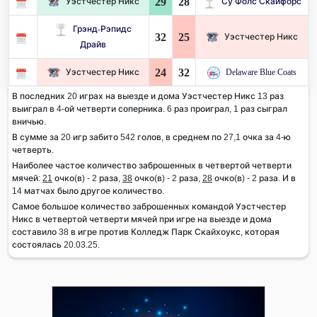
29
28
Уэстчестер Никс
Су Фолс Скайфорс
Грэнд-Рэпидс
32
25
Уэстчестер Никс
Драйв
24
32
Уэстчестер Никс
Delaware Blue Coats
В последних 20 играх на выезде и дома Уэстчестер Никс 13 раз
выиграл в 4-ой четверти соперника. 6 раз проиграл, 1 раз сыграл
вничью.
В сумме за 20 игр забито 542 голов, в среднем по 27,1 очка за 4-ю
четверть.
Наиболее частое количество заброшенных в четвертой четверти
мячей:
21
очко(в) - 2 раза,
38
очко(в) - 2 раза,
28
очко(в) - 2 раза. И в
14 матчах было другое количество.
Самое большое количество заброшенных командой Уэстчестер
Никс в четвертой четверти мячей при игре на выезде и дома
составило 38 в игре против Колледж Парк Скайхоукс, которая
состоялась 20.03.25.