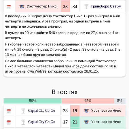
23
34
Уэстчестер Никс
Гринсборо Сварм
В последних 20 играх дома Уэстчестер Никс 11 раз выиграл в 4-ой
четверти соперника. 9 раз проиграл, ни одной встречи в 4-ой
четверти не окончилось вничью.
В сумме за 20 игр забито 548 голов, в среднем по 27,4 очка за 4-ю
четверть.
Наиболее частое количество заброшенных в четвертой четверти
мячей:
29
очко(в) - 3 раза,
24
очко(в) - 2 раза,
33
очко(в) - 2 раза. И в
13 матчах было другое количество.
Самое большое количество заброшенных командой Уэстчестер
Никс в четвертой четверти мячей при игре дома составило 38 в
игре против Iowa Wolves, которая состоялась 28.01.25.
В гостях
50%
45%
5%
28
19
Capital City Go-Go
Уэстчестер Никс
17
21
Capital City Go-Go
Уэстчестер Никс