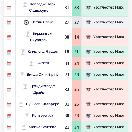
Колледж Парк
31
38
Уэстчестер Никс
Скайхоукс
27
27
Остин Спёрс
Уэстчестер Никс
Бирмингам
30
14
Уэстчестер Никс
Скуадрон
18
21
Кливленд Чардж
Уэстчестер Никс
34
24
Lakeland
Уэстчестер Никс
23
28
Винди Сити Буллз
Уэстчестер Никс
Грэнд-Рэпидс
32
25
Уэстчестер Никс
Драйв
31
25
Су Фолс Скайфорс
Уэстчестер Никс
30
28
Рэпторс 905
Уэстчестер Никс
21
34
Мейне Селтикс
Уэстчестер Никс