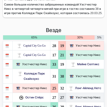
Самое большое количество заброшенных командой Уэстчестер
Никс в четвертой четверти мячей при игре в гостях составило 38 в
игре против Колледж Парк Скайхоукс, которая состоялась 20.03.25.
Везде
65%
30%
5%
28
19
Capital City Go-Go
Уэстчестер Никс
17
21
Capital City Go-Go
Уэстчестер Никс
33
19
Уэстчестер Никс
Мейне Селтикс
Колледж Парк
31
38
Уэстчестер Никс
Скайхоукс
25
32
Уэстчестер Никс
Лонг-Айленд Нетс
27
27
Остин Спёрс
Уэстчестер Никс
36
29
Уэстчестер Никс
Лонг-Айленд Нетс