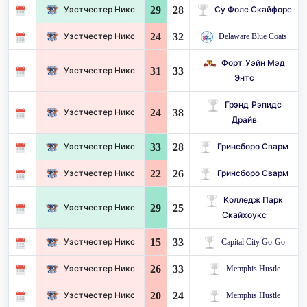
29
28
Уэстчестер Никс
Су Фолс Скайфорс
24
32
Уэстчестер Никс
Delaware Blue Coats
Форт-Уэйн Мэд
31
33
Уэстчестер Никс
Энтс
Грэнд-Рэпидс
24
38
Уэстчестер Никс
Драйв
33
28
Уэстчестер Никс
Гринсборо Сварм
22
26
Уэстчестер Никс
Гринсборо Сварм
Колледж Парк
29
25
Уэстчестер Никс
Скайхоукс
15
33
Уэстчестер Никс
Capital City Go-Go
26
33
Уэстчестер Никс
Memphis Hustle
20
24
Уэстчестер Никс
Memphis Hustle