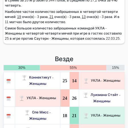
В сумме за 20 игр забито 344 голов, в среднем по 17,2 очка за 4-ю
четверть.
Наиболее частое количество заброшенных в четвертой четверти
мячей:
19
очко(в) - 3 раза,
21
очко(в) - 3 раза,
13
очко(в) - 3 раза. И в
11 матчах было другое количество.
Самое большое количество заброшенных командой УКЛА -
Женщины в четвертой четверти мячей при игре в гостях составило
25 в игре против Саутерн - Женщины, которая состоялась 22.03.25.
Везде
30%
55%
15%
Коннектикут -
25
14
УКЛА - Женщины
Женщины
Луизиана Стэйт -
24
26
УКЛА - Женщины
Женщины
Оле Мисс -
18
21
УКЛА - Женщины
Женщины