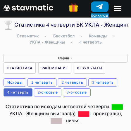
КОНКУРСЫ
Статистика 4 четверти БК УКЛА - Женщины
Ставматик
›
Баскетбол
›
Команды
›
УКЛА - Женщины
›
4 четверть
Серии
▼
СТАТИСТИКА
РАСПИСАНИЕ
РЕЗУЛЬТАТЫ
Исходы
1 четверть
2 четверть
3 четверть
4 четверть
2-очковые
3-очковые
Статистика по исходам четвертой четверти.
-
УКЛА - Женщины выиграл(а),
- проиграл(а),
- ничья.