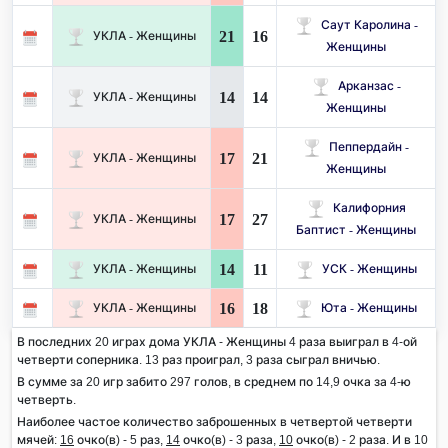
Саут Каролина -
21
16
УКЛА - Женщины
Женщины
Арканзас -
14
14
УКЛА - Женщины
Женщины
Пеппердайн -
17
21
УКЛА - Женщины
Женщины
Калифорния
17
27
УКЛА - Женщины
Баптист - Женщины
14
11
УКЛА - Женщины
УСК - Женщины
16
18
УКЛА - Женщины
Юта - Женщины
В последних 20 играх дома УКЛА - Женщины 4 раза выиграл в 4-ой
четверти соперника. 13 раз проиграл, 3 раза сыграл вничью.
В сумме за 20 игр забито 297 голов, в среднем по 14,9 очка за 4-ю
четверть.
Наиболее частое количество заброшенных в четвертой четверти
мячей:
16
очко(в) - 5 раз,
14
очко(в) - 3 раза,
10
очко(в) - 2 раза. И в 10