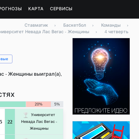
РОГНОЗЫ
КАРТА
СЕРВИСЫ
Ставматик
›
Баскетбол
›
Команды
›
ниверситет Невада Лас Вегас - Женщины
›
4 четверть
овые
ас - Женщины выиграл(а),
стях
20%
5%
Университет
5
22
Невада Лас Вегас -
Женщины