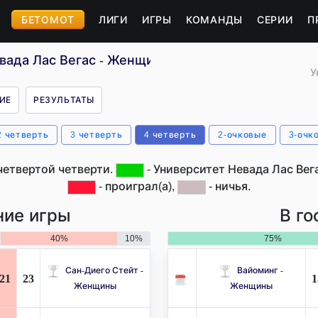
БЕТОМОТ
ЛИГИ
ИГРЫ
КОМАНДЫ
СЕРИИ
П
евада Лас Вегас - Женщины (США)
У
ИЕ
РЕЗУЛЬТАТЫ
2 четверть
3 четверть
4 четверть
2-очковые
3-очк
четвертой четверти.
- Университет Невада Лас Вег
- проиграл(а),
- ничья.
ие игры
В го
40%
10%
75%
Сан-Диего Стейт -
Вайоминг -
21
23
1
Женщины
Женщины