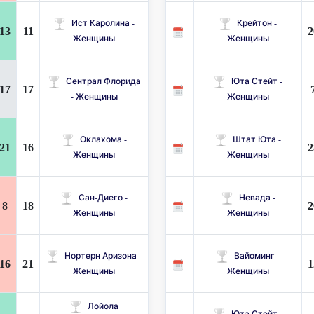
Ист Каролина -
Крейтон -
13
11
2
Женщины
Женщины
Сентрал Флорида
Юта Стейт -
17
17
- Женщины
Женщины
Оклахома -
Штат Юта -
21
16
2
Женщины
Женщины
Сан-Диего -
Невада -
8
18
2
Женщины
Женщины
Нортерн Аризона -
Вайоминг -
16
21
1
Женщины
Женщины
Лойола
Юта Стейт -