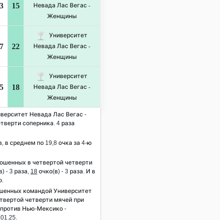
3
15
Невада Лас Вегас -
Женщины
Университет
7
22
Невада Лас Вегас -
Женщины
Университет
5
18
Невада Лас Вегас -
Женщины
иверситет Невада Лас Вегас -
тверти соперника. 4 раза
, в среднем по 19,8 очка за 4-ю
рошенных в четвертой четверти
) - 3 раза,
18
очко(в) - 3 раза. И в
о.
ошенных командой Университет
твертой четверти мячей при
е против Нью-Мексико -
01.25.