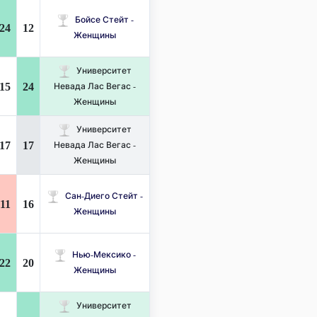
Бойсе Стейт -
24
12
Женщины
Университет
15
24
Невада Лас Вегас -
Женщины
Университет
17
17
Невада Лас Вегас -
Женщины
Сан-Диего Стейт -
11
16
Женщины
Нью-Мексико -
22
20
Женщины
Университет