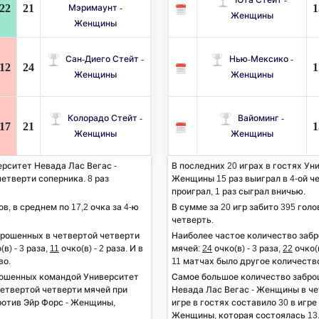
22
21
1
Мэримаунт -
Женщины
Женщины
Сан-Диего Стейт -
Нью-Мексико -
12
24
1
Женщины
Женщины
Колорадо Стейт -
Вайоминг -
17
21
1
Женщины
Женщины
ерситет Невада Лас Вегас -
В последних 20 играх в гостях Ун
етверти соперника. 8 раз
Женщины 15 раз выиграл в 4-ой че
проиграл, 1 раз сыграл вничью.
ов, в среднем по 17,2 очка за 4-ю
В сумме за 20 игр забито 395 голов
четверть.
брошенных в четвертой четверти
Наиболее частое количество заб
(в) - 3 раза,
11
очко(в) - 2 раза. И в
мячей:
24
очко(в) - 3 раза,
22
очко(в
во.
11 матчах было другое количеств
рошенных командой Университет
Самое большое количество забр
етвертой четверти мячей при
Невада Лас Вегас - Женщины в че
против Эйр Форс - Женщины,
игре в гостях составило 30 в игр
Женщины, которая состоялась 13.