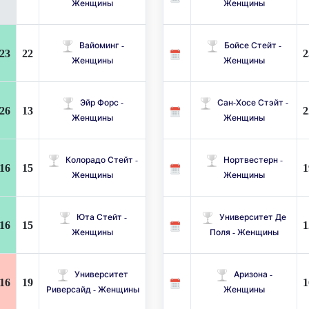
Женщины
Женщины
Вайоминг -
Бойсе Стейт -
23
22
2
Женщины
Женщины
Эйр Форс -
Сан-Хосе Стэйт -
26
13
2
Женщины
Женщины
Колорадо Стейт -
Нортвестерн -
16
15
1
Женщины
Женщины
Юта Стейт -
Университет Де
16
15
1
Женщины
Поля - Женщины
Университет
Аризона -
16
19
1
Риверсайд - Женщины
Женщины