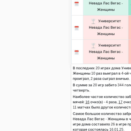
Невада Лас Вегас -
Женщины
Университет
Невада Лас Вегас -
Женщины
Университет
Невада Лас Вегас -
Женщины
В последних 20 играх дома Унив
Женщины 10 раз выиграл в 4-ой ч
проиграл, 2 раза сыграл вничью.
В сумме за 20 игр забито 344 гол
четверть.
Наиболее частое количество за
мячей:
16
очко(в) - 4 раза,
17
очко
11 матчах было другое количест
Самое большое количество заб
Невада Лас Вегас - Женщины в ч
игре дома составило 26 в игре 
которая состоялась 16.01.25.