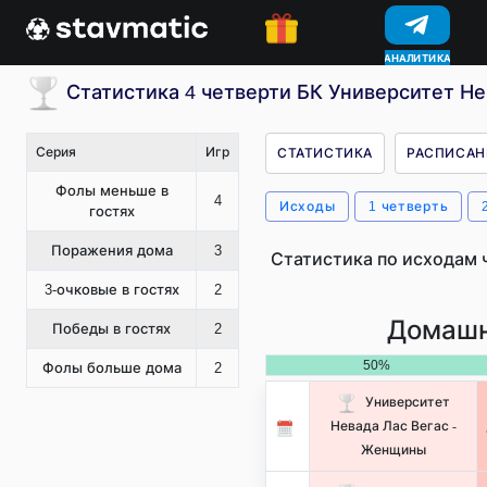
АНАЛИТИКА
КОНКУРСЫ
Статистика 4 четверти БК Университет Н
Серия
Игр
СТАТИСТИКА
РАСПИСАН
Фолы меньше в
4
Исходы
1 четверть
гостях
Поражения дома
3
Статистика по исходам 
3-очковые в гостях
2
Домашн
Победы в гостях
2
50%
Фолы больше дома
2
Университет
Невада Лас Вегас -
Женщины