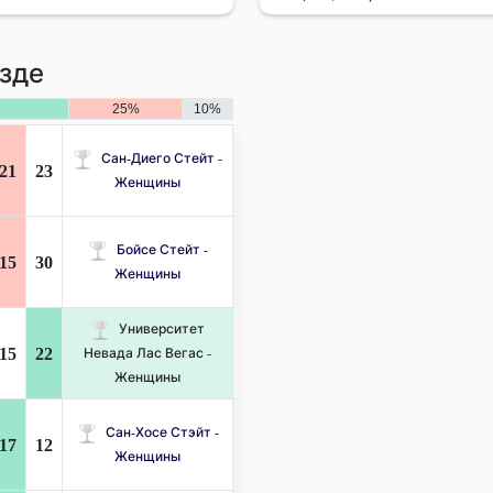
зде
25%
10%
Сан-Диего Стейт -
21
23
Женщины
Бойсе Стейт -
15
30
Женщины
Университет
15
22
Невада Лас Вегас -
Женщины
Сан-Хосе Стэйт -
17
12
Женщины