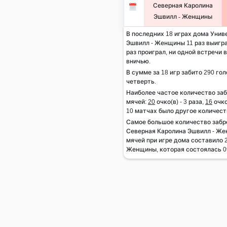
Северная Каролина
Эшвилл - Женщины
В последних 18 играх дома Уни
Эшвилл - Женщины 11 раз выиграл
раз проиграл, ни одной встречи 
вничью.
В сумме за 18 игр забито 290 гол
четверть.
Наиболее частое количество за
мячей:
20
очко(в) - 3 раза,
16
очко
10 матчах было другое количест
Самое большое количество заб
Северная Каролина Эшвилл - Же
мячей при игре дома составило 2
Женщины, которая состоялась 09