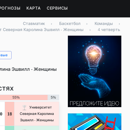
РОГНОЗЫ
КАРТА
СЕРВИСЫ
Ставматик
›
Баскетбол
›
Команды
›
т Северная Каролина Эшвилл - Женщины
›
4 четверть
овые
олина Эшвилл - Женщины
стях
55%
5%
Университет
0
18
Северная Каролина
Эшвилл - Женщины