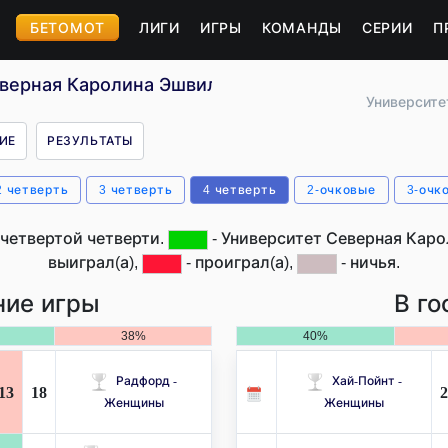
БЕТОМОТ
ЛИГИ
ИГРЫ
КОМАНДЫ
СЕРИИ
П
еверная Каролина Эшвилл - Женщины (США)
Университе
ИЕ
РЕЗУЛЬТАТЫ
2 четверть
3 четверть
4 четверть
2-очковые
3-очк
четвертой четверти.
- Университет Северная Кар
выиграл(а),
- проиграл(а),
- ничья.
ие игры
В го
38%
40%
Радфорд -
Хай-Пойнт -
13
18
2
Женщины
Женщины