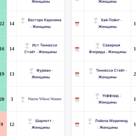
Женщины
Женщины
Весторн Каролина
Хай-Пойнт -
22
14
1
- Женщины
Женщины
Ист Теннесси
Северная
16
14
1
Стэйт - Женщины
Флорида - Женщины
Фурман -
Теннесси Стейт -
19
13
2
Женщины
Женщины
Уоффорд -
20
3
1
Warren Wilson Women
Женщины
Шарлотт -
Лойола Мэриленд
9
12
1
Женщины
- Женщины