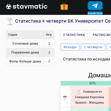
КОНКУРСЫ
Статистика 4 четверти БК Университет С
Серия
Игр
СТАТИСТИКА
РАСПИСАН
3-очковые дома
2
Исходы
1 четверть
Поражения дома
2
Статистика по исходам 
Фолы больше дома
2
Домашн
62%
Университет
Северная Каролина
Эшвилл - Женщины