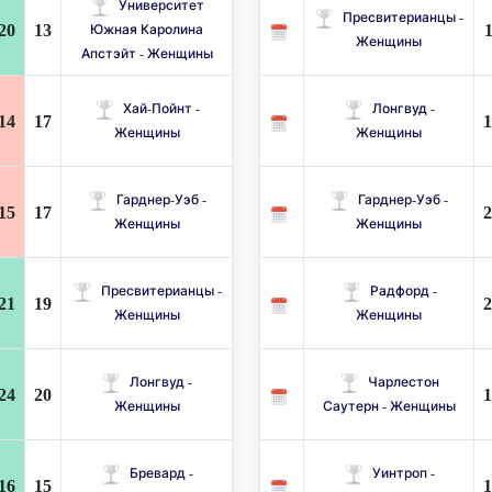
Университет
Пресвитерианцы -
20
13
1
Южная Каролина
Женщины
Апстэйт - Женщины
Хай-Пойнт -
Лонгвуд -
14
17
1
Женщины
Женщины
Гарднер-Уэб -
Гарднер-Уэб -
15
17
2
Женщины
Женщины
Пресвитерианцы -
Радфорд -
21
19
2
Женщины
Женщины
Лонгвуд -
Чарлестон
24
20
1
Женщины
Саутерн - Женщины
Бревард -
Уинтроп -
16
15
1