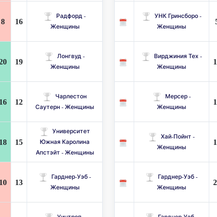
Радфорд -
УНК Гринсборо -
8
16
Женщины
Женщины
Лонгвуд -
Вирджиния Тех -
20
19
1
Женщины
Женщины
Чарлестон
Мерсер -
16
12
1
Саутерн - Женщины
Женщины
Университет
Хай-Пойнт -
18
15
1
Южная Каролина
Женщины
Апстэйт - Женщины
Гарднер-Уэб -
Гарднер-Уэб -
10
13
2
Женщины
Женщины
Уинтроп -
Гарднер-Уэб -