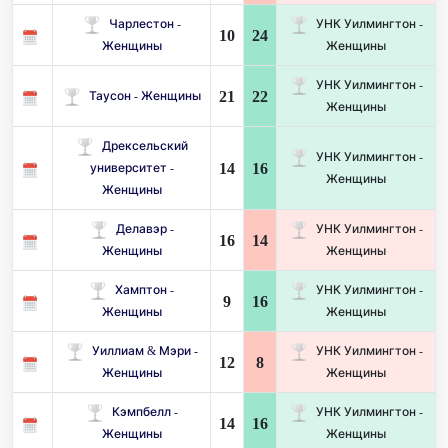
Чарлестон -
УНК Уилмингтон -
10
24
Женщины
Женщины
УНК Уилмингтон -
21
22
Таусон - Женщины
Женщины
Дрексельский
УНК Уилмингтон -
14
16
университет -
Женщины
Женщины
Делавэр -
УНК Уилмингтон -
16
14
Женщины
Женщины
Хамптон -
УНК Уилмингтон -
9
16
Женщины
Женщины
Уиллиам & Мэри -
УНК Уилмингтон -
12
8
Женщины
Женщины
Кэмпбелл -
УНК Уилмингтон -
14
16
Женщины
Женщины