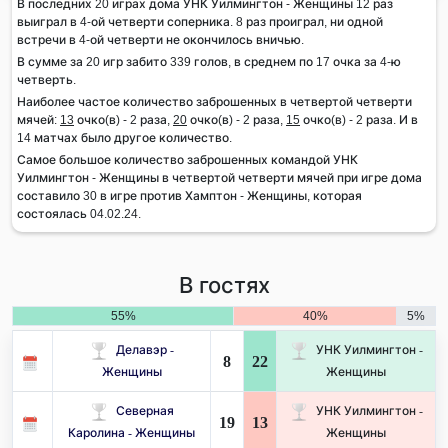
В последних 20 играх дома УНК Уилмингтон - Женщины 12 раз
выиграл в 4-ой четверти соперника. 8 раз проиграл, ни одной
встречи в 4-ой четверти не окончилось вничью.
В сумме за 20 игр забито 339 голов, в среднем по 17 очка за 4-ю
четверть.
Наиболее частое количество заброшенных в четвертой четверти
мячей:
13
очко(в) - 2 раза,
20
очко(в) - 2 раза,
15
очко(в) - 2 раза. И в
14 матчах было другое количество.
Самое большое количество заброшенных командой УНК
Уилмингтон - Женщины в четвертой четверти мячей при игре дома
составило 30 в игре против Хамптон - Женщины, которая
состоялась 04.02.24.
В гостях
55%
40%
5%
Делавэр -
УНК Уилмингтон -
8
22
Женщины
Женщины
Северная
УНК Уилмингтон -
19
13
Каролина - Женщины
Женщины