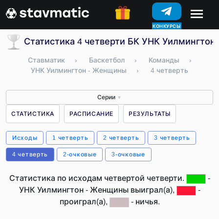
КОНКУРСЫ
Статистика 4 четверти БК УНК Уилмингтон
Ставматик
›
Баскетбол
›
Команды
›
УНК Уилмингтон - Женщины
›
4 четверть
Серии
▼
СТАТИСТИКА
РАСПИСАНИЕ
РЕЗУЛЬТАТЫ
Исходы
1 четверть
2 четверть
3 четверть
4 четверть
2-очковые
3-очковые
Статистика по исходам четвертой четверти.
-
УНК Уилмингтон - Женщины выиграл(а),
-
проиграл(а),
- ничья.