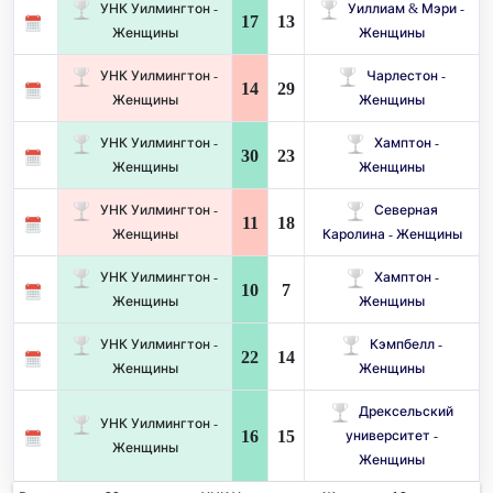
УНК Уилмингтон -
Уиллиам & Мэри -
17
13
Женщины
Женщины
УНК Уилмингтон -
Чарлестон -
14
29
Женщины
Женщины
УНК Уилмингтон -
Хамптон -
30
23
Женщины
Женщины
УНК Уилмингтон -
Северная
11
18
Женщины
Каролина - Женщины
УНК Уилмингтон -
Хамптон -
10
7
Женщины
Женщины
УНК Уилмингтон -
Кэмпбелл -
22
14
Женщины
Женщины
Дрексельский
УНК Уилмингтон -
16
15
университет -
Женщины
Женщины