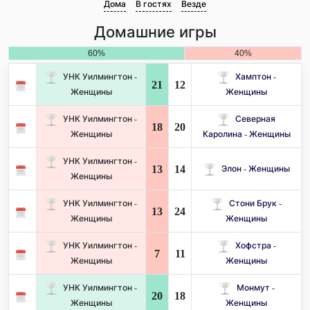
Дома
В гостях
Везде
Домашние игры
60%
40%
УНК Уилмингтон -
Хамптон -
21
12
Женщины
Женщины
УНК Уилмингтон -
Северная
18
20
Женщины
Каролина - Женщины
УНК Уилмингтон -
13
14
Элон - Женщины
Женщины
УНК Уилмингтон -
Стони Брук -
13
24
Женщины
Женщины
УНК Уилмингтон -
Хофстра -
7
11
Женщины
Женщины
УНК Уилмингтон -
Монмут -
20
18
Женщины
Женщины