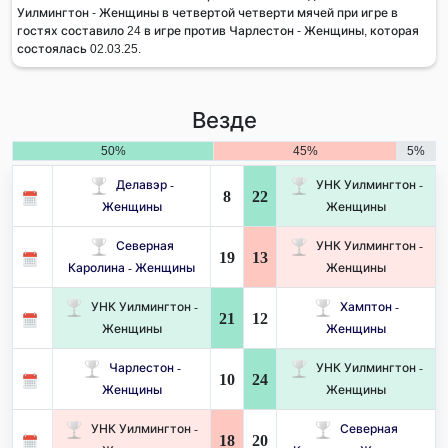
Уилмингтон - Женщины в четвертой четверти мячей при игре в
гостях составило 24 в игре против Чарлестон - Женщины, которая
состоялась 02.03.25.
Везде
50%
45%
5%
Делавэр -
УНК Уилмингтон -
8
22
Женщины
Женщины
Северная
УНК Уилмингтон -
19
13
Каролина - Женщины
Женщины
УНК Уилмингтон -
Хамптон -
21
12
Женщины
Женщины
Чарлестон -
УНК Уилмингтон -
10
24
Женщины
Женщины
УНК Уилмингтон -
Северная
18
20