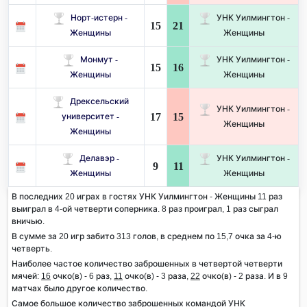
Норт-истерн -
УНК Уилмингтон -
15
21
Женщины
Женщины
Монмут -
УНК Уилмингтон -
15
16
Женщины
Женщины
Дрексельский
УНК Уилмингтон -
17
15
университет -
Женщины
Женщины
Делавэр -
УНК Уилмингтон -
9
11
Женщины
Женщины
В последних 20 играх в гостях УНК Уилмингтон - Женщины 11 раз
выиграл в 4-ой четверти соперника. 8 раз проиграл, 1 раз сыграл
вничью.
В сумме за 20 игр забито 313 голов, в среднем по 15,7 очка за 4-ю
четверть.
Наиболее частое количество заброшенных в четвертой четверти
мячей:
16
очко(в) - 6 раз,
11
очко(в) - 3 раза,
22
очко(в) - 2 раза. И в 9
матчах было другое количество.
Самое большое количество заброшенных командой УНК