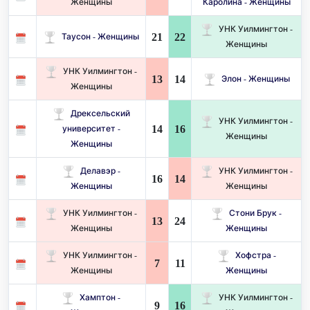
Женщины
Каролина - Женщины
УНК Уилмингтон -
21
22
Таусон - Женщины
Женщины
УНК Уилмингтон -
13
14
Элон - Женщины
Женщины
Дрексельский
УНК Уилмингтон -
14
16
университет -
Женщины
Женщины
Делавэр -
УНК Уилмингтон -
16
14
Женщины
Женщины
УНК Уилмингтон -
Стони Брук -
13
24
Женщины
Женщины
УНК Уилмингтон -
Хофстра -
7
11
Женщины
Женщины
Хамптон -
УНК Уилмингтон -
9
16