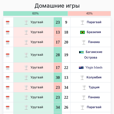
Домашние игры
60%
40%
23
9
Уругвай
Парагвай
13
18
Уругвай
Бразилия
17
20
Уругвай
Панама
Багамские
28
19
Уругвай
Острова
17
22
Уругвай
Virgin Islands
30
13
Уругвай
Колумбия
23
34
Уругвай
Турция
23
22
Уругвай
Панама
34
26
Уругвай
Парагвай