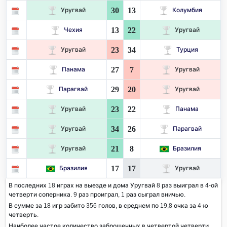
30
13
Уругвай
Колумбия
13
22
Чехия
Уругвай
23
34
Уругвай
Турция
27
7
Панама
Уругвай
29
20
Парагвай
Уругвай
23
22
Уругвай
Панама
34
26
Уругвай
Парагвай
21
8
Уругвай
Бразилия
17
17
Бразилия
Уругвай
В последних 18 играх на выезде и дома Уругвай 8 раз выиграл в 4-ой
четверти соперника. 9 раз проиграл, 1 раз сыграл вничью.
В сумме за 18 игр забито 356 голов, в среднем по 19,8 очка за 4-ю
четверть.
Наиболее частое количество заброшенных в четвертой четверти