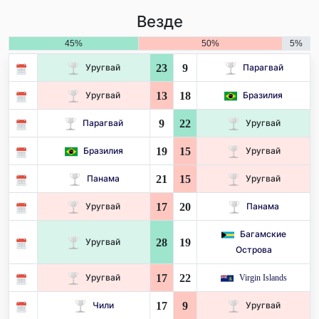
Везде
45%
50%
5%
23
9
Уругвай
Парагвай
13
18
Уругвай
Бразилия
9
22
Парагвай
Уругвай
19
15
Бразилия
Уругвай
21
15
Панама
Уругвай
17
20
Уругвай
Панама
Багамские
28
19
Уругвай
Острова
17
22
Уругвай
Virgin Islands
17
9
Чили
Уругвай