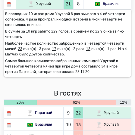
21
8
Уругвай
Бразилия
В последних 10 играх дома Уругвай 6 раз выиграл в 4-ой четверти
соперника. 4 раза проиграл, ни одной встречи в 4-ой четверти не
окончилось вничью.
В сумме за 10 игр забито 229 голов, в среднем по 22,9 очка за 4-ю
четверть.
Наиболее частое количество заброшенных в четвертой четверти
мячей:
23
очко(в) - 3 раза,
17
очко(в) - 2 раза,
13
очко(в) - 1 раз. И в 4
матчах было другое количество.
Самое большое количество заброшенных командой Уругвай в
четвертой четверти мячей при игре дома составило 34 в игре
против Парагвай, которая состоялась 28.11.20.
В гостях
26%
62%
12%
9
22
Парагвай
Уругвай
19
15
Бразилия
Уругвай