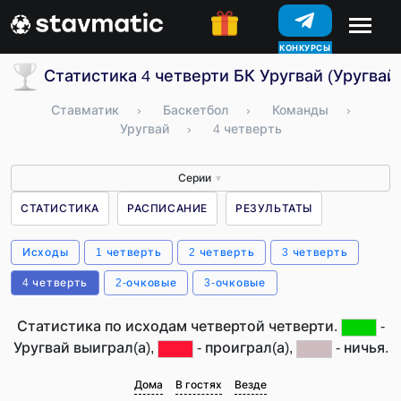
КОНКУРСЫ
Статистика 4 четверти БК Уругвай (Уругвай
Ставматик
›
Баскетбол
›
Команды
›
Уругвай
›
4 четверть
Серии
▼
СТАТИСТИКА
РАСПИСАНИЕ
РЕЗУЛЬТАТЫ
Исходы
1 четверть
2 четверть
3 четверть
4 четверть
2-очковые
3-очковые
Статистика по исходам четвертой четверти.
-
Уругвай выиграл(а),
- проиграл(а),
- ничья.
Дома
В гостях
Везде