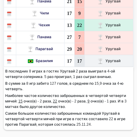
21
15
Панама
Уругвай
17
9
Чили
Уругвай
13
22
Чехия
Уругвай
27
7
Панама
Уругвай
29
20
Парагвай
Уругвай
17
17
Бразилия
Уругвай
В последних 8 играх в гостях Уругвай 2 раза выиграл в 4-ой
четверти соперника. 5 раз проиграл, 1 раз сыграл вничью.
В сумме за 8 игр забито 127 голов, в среднем по 15,9 очка за 4-ю
четверть.
Наиболее частое количество заброшенных в четвертой четверти
мячей:
15
очко(в) - 2 раза,
22
очко(в) - 2 раза,
9
очко(в) - 1 раз. И в 3
матчах было другое количество.
Самое большое количество заброшенных командой Уругвай в
четвертой четверти мячей при игре в гостях составило 22 в игре
против Парагвай, которая состоялась 25.11.24.