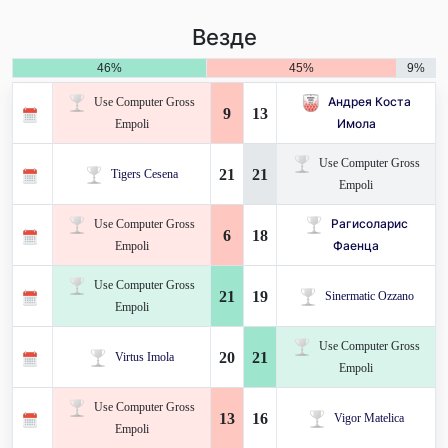
Везде
46%
45%
9%
Use Computer Gross
Андрея Коста
9
13
Empoli
Имола
Use Computer Gross
21
21
Tigers Cesena
Empoli
Use Computer Gross
Рагисоларис
6
18
Empoli
Фаенца
Use Computer Gross
21
19
Sinermatic Ozzano
Empoli
Use Computer Gross
20
21
Virtus Imola
Empoli
Use Computer Gross
13
16
Vigor Matelica
Empoli