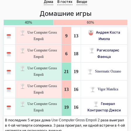
Дома
В гостях
Везде
Домашние игры
40%
60%
Use Computer Gross
Андрея Коста
9
13
Empoli
Имола
Use Computer Gross
Рагисоларис
6
18
Empoli
Фаенца
Use Computer Gross
21
19
Sinermatic Ozzano
Empoli
Use Computer Gross
13
16
Vigor Matelica
Empoli
Use Computer Gross
Генерал
19
16
Empoli
Контрактор Джеси
В последних 5 играх дома Use Computer Gross Empoli 2 раза выиграл
в 4-ой четверти соперника. 3 раза проиграл, ни одной встречи в 4-ой
четверти не окончилось вничью.