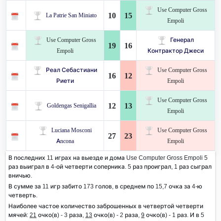
Use Computer Gross
10
15
La Patrie San Miniato
Empoli
Use Computer Gross
Генерал
19
16
Empoli
Контрактор Джеси
Реал Себастиани
Use Computer Gross
16
12
Риети
Empoli
Use Computer Gross
12
13
Goldengas Senigallia
Empoli
Luciana Mosconi
Use Computer Gross
27
23
Ancona
Empoli
В последних 11 играх на выезде и дома Use Computer Gross Empoli 5
раз выиграл в 4-ой четверти соперника. 5 раз проиграл, 1 раз сыграл
вничью.
В сумме за 11 игр забито 173 голов, в среднем по 15,7 очка за 4-ю
четверть.
Наиболее частое количество заброшенных в четвертой четверти
мячей:
21
очко(в) - 3 раза,
13
очко(в) - 2 раза,
9
очко(в) - 1 раз. И в 5