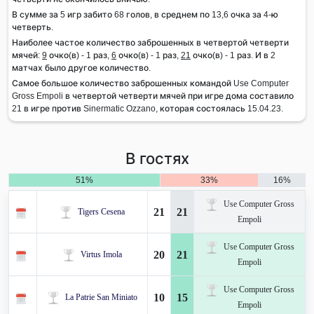
В сумме за 5 игр забито 68 голов, в среднем по 13,6 очка за 4-ю
четверть.
Наиболее частое количество заброшенных в четвертой четверти
мячей:
9
очко(в) - 1 раз,
6
очко(в) - 1 раз,
21
очко(в) - 1 раз. И в 2
матчах было другое количество.
Самое большое количество заброшенных командой Use Computer
Gross Empoli в четвертой четверти мячей при игре дома составило
21 в игре против Sinermatic Ozzano, которая состоялась 15.04.23.
В гостях
51%
33%
16%
Use Computer Gross
21
21
Tigers Cesena
Empoli
Use Computer Gross
20
21
Virtus Imola
Empoli
Use Computer Gross
10
15
La Patrie San Miniato
Empoli