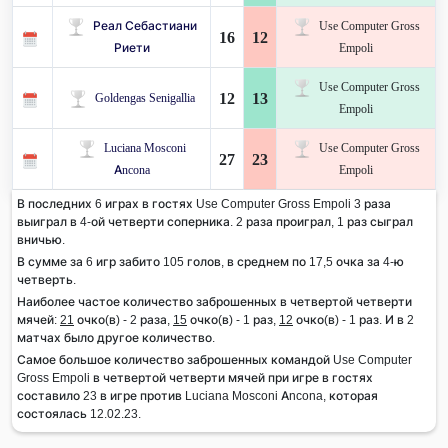
Реал Себастиани
Use Computer Gross
16
12
Риети
Empoli
Use Computer Gross
12
13
Goldengas Senigallia
Empoli
Luciana Mosconi
Use Computer Gross
27
23
Ancona
Empoli
В последних 6 играх в гостях Use Computer Gross Empoli 3 раза
выиграл в 4-ой четверти соперника. 2 раза проиграл, 1 раз сыграл
вничью.
В сумме за 6 игр забито 105 голов, в среднем по 17,5 очка за 4-ю
четверть.
Наиболее частое количество заброшенных в четвертой четверти
мячей:
21
очко(в) - 2 раза,
15
очко(в) - 1 раз,
12
очко(в) - 1 раз. И в 2
матчах было другое количество.
Самое большое количество заброшенных командой Use Computer
Gross Empoli в четвертой четверти мячей при игре в гостях
составило 23 в игре против Luciana Mosconi Ancona, которая
состоялась 12.02.23.