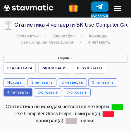
КОНКУРСЫ
Статистика 4 четверти БК Use Computer Gros
Ставматик
›
Баскетбол
›
Команды
›
Use Computer Gross Empoli
›
4 четверть
Серии
▼
СТАТИСТИКА
РАСПИСАНИЕ
РЕЗУЛЬТАТЫ
Исходы
1 четверть
2 четверть
3 четверть
4 четверть
2-очковые
3-очковые
Статистика по исходам четвертой четверти.
-
Use Computer Gross Empoli выиграл(а),
-
проиграл(а),
- ничья.