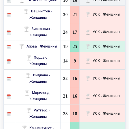
16
16
Вашингтон -
30
21
УСК - Женщины
Женщины
Висконсин -
24
17
УСК - Женщины
Женщины
19
25
Айова - Женщины
УСК - Женщины
Пердью -
14
9
УСК - Женщины
Женщины
Индиана -
22
16
УСК - Женщины
Женщины
Мэриленд -
21
16
УСК - Женщины
Женщины
Ратгерс -
23
18
УСК - Женщины
Женщины
Коннектикут -