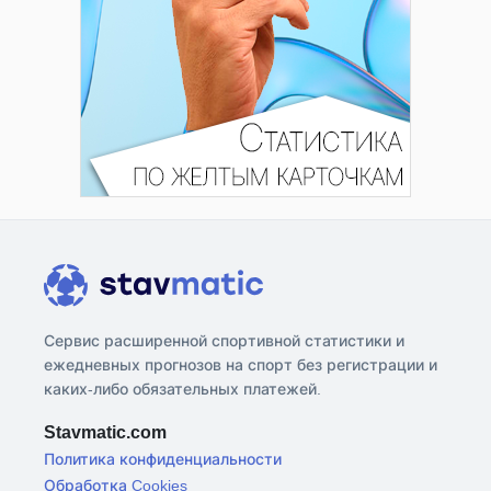
Сервис расширенной спортивной статистики и
ежедневных прогнозов на спорт без регистрации и
каких-либо обязательных платежей.
Stavmatic.com
Политика конфиденциальности
Обработка Cookies