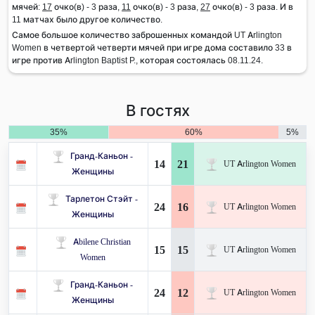
мячей:
17
очко(в) - 3 раза,
11
очко(в) - 3 раза,
27
очко(в) - 3 раза. И в
11 матчах было другое количество.
Самое большое количество заброшенных командой UT Arlington
Women в четвертой четверти мячей при игре дома составило 33 в
игре против Arlington Baptist P., которая состоялась 08.11.24.
В гостях
35%
60%
5%
Гранд-Каньон -
14
21
UT Arlington Women
Женщины
Тарлетон Стэйт -
24
16
UT Arlington Women
Женщины
Abilene Christian
15
15
UT Arlington Women
Women
Гранд-Каньон -
24
12
UT Arlington Women
Женщины