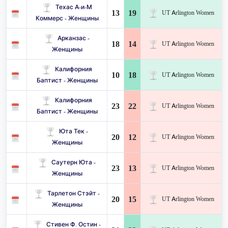
Техас А-и-М
13
19
UT Arlington Women
Коммерс - Женщины
Арканзас -
18
14
UT Arlington Women
Женщины
Калифорния
10
18
UT Arlington Women
Баптист - Женщины
Калифорния
23
22
UT Arlington Women
Баптист - Женщины
Юта Тек -
20
12
UT Arlington Women
Женщины
Саутерн Юта -
23
13
UT Arlington Women
Женщины
Тарлетон Стэйт -
20
15
UT Arlington Women
Женщины
Стивен Ф. Остин -