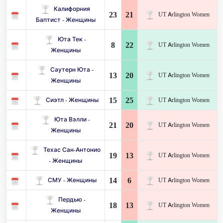
Калифорния
23
21
UT Arlington Women
Баптист - Женщины
Юта Тек -
8
22
UT Arlington Women
Женщины
Саутерн Юта -
13
20
UT Arlington Women
Женщины
15
25
Сиэтл - Женщины
UT Arlington Women
Юта Вэлли -
21
20
UT Arlington Women
Женщины
Техас Сан-Антонио
19
13
UT Arlington Women
- Женщины
14
6
СМУ - Женщины
UT Arlington Women
Пердью -
18
13
UT Arlington Women
Женщины