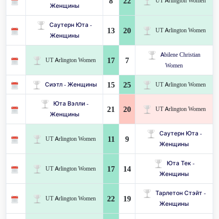
8
22
UT Arlington Women
Женщины
Саутерн Юта -
13
20
UT Arlington Women
Женщины
Abilene Christian
17
7
UT Arlington Women
Women
15
25
Сиэтл - Женщины
UT Arlington Women
Юта Вэлли -
21
20
UT Arlington Women
Женщины
Саутерн Юта -
11
9
UT Arlington Women
Женщины
Юта Тек -
17
14
UT Arlington Women
Женщины
Тарлетон Стэйт -
22
19
UT Arlington Women
Женщины