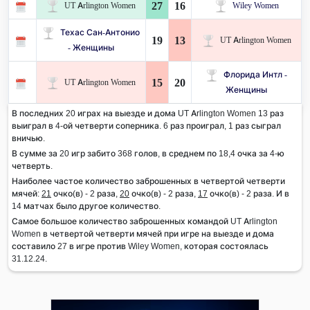
27
16
UT Arlington Women
Wiley Women
Техас Сан-Антонио
19
13
UT Arlington Women
- Женщины
Флорида Интл -
15
20
UT Arlington Women
Женщины
В последних 20 играх на выезде и дома UT Arlington Women 13 раз
выиграл в 4-ой четверти соперника. 6 раз проиграл, 1 раз сыграл
вничью.
В сумме за 20 игр забито 368 голов, в среднем по 18,4 очка за 4-ю
четверть.
Наиболее частое количество заброшенных в четвертой четверти
мячей:
21
очко(в) - 2 раза,
20
очко(в) - 2 раза,
17
очко(в) - 2 раза. И в
14 матчах было другое количество.
Самое большое количество заброшенных командой UT Arlington
Women в четвертой четверти мячей при игре на выезде и дома
составило 27 в игре против Wiley Women, которая состоялась
31.12.24.