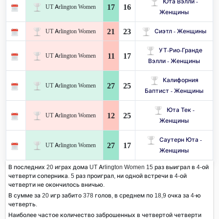
Юта Вэлли -
17
16
UT Arlington Women
Женщины
21
23
UT Arlington Women
Сиэтл - Женщины
УТ-Рио-Гранде
11
17
UT Arlington Women
Вэлли - Женщины
Калифорния
27
25
UT Arlington Women
Баптист - Женщины
Юта Тек -
12
25
UT Arlington Women
Женщины
Саутерн Юта -
27
17
UT Arlington Women
Женщины
В последних 20 играх дома UT Arlington Women 15 раз выиграл в 4-ой
четверти соперника. 5 раз проиграл, ни одной встречи в 4-ой
четверти не окончилось вничью.
В сумме за 20 игр забито 378 голов, в среднем по 18,9 очка за 4-ю
четверть.
Наиболее частое количество заброшенных в четвертой четверти