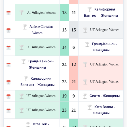
Калифорния
18
11
UT Arlington Women
Баптист - Женщины
Abilene Christian
15
15
UT Arlington Women
Women
Гранд-Каньон -
14
6
UT Arlington Women
Женщины
Гранд-Каньон -
24
12
UT Arlington Women
Женщины
Калифорния
23
21
UT Arlington Women
Баптист - Женщины
19
9
UT Arlington Women
Сиэтл - Женщины
Юта Вэлли -
23
21
UT Arlington Women
Женщины
Юта Тек -