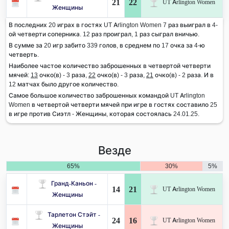
21
22
UT Arlington Women
Женщины
В последних 20 играх в гостях UT Arlington Women 7 раз выиграл в 4-
ой четверти соперника. 12 раз проиграл, 1 раз сыграл вничью.
В сумме за 20 игр забито 339 голов, в среднем по 17 очка за 4-ю
четверть.
Наиболее частое количество заброшенных в четвертой четверти
мячей:
13
очко(в) - 3 раза,
22
очко(в) - 3 раза,
21
очко(в) - 2 раза. И в
12 матчах было другое количество.
Самое большое количество заброшенных командой UT Arlington
Women в четвертой четверти мячей при игре в гостях составило 25
в игре против Сиэтл - Женщины, которая состоялась 24.01.25.
Везде
65%
30%
5%
Гранд-Каньон -
14
21
UT Arlington Women
Женщины
Тарлетон Стэйт -
24
16
UT Arlington Women
Женщины