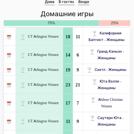
Дома
В гостях
Везде
Домашние игры
75%
25%
Калифорния
18
11
UT Arlington Women
Баптист - Женщины
Гранд-Каньон -
14
6
UT Arlington Women
Женщины
19
9
UT Arlington Women
Сиэтл - Женщины
Юта Вэлли -
23
21
UT Arlington Women
Женщины
Abilene Christian
17
7
UT Arlington Women
Women
Саутерн Юта -
11
9
UT Arlington Women
Женщины