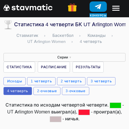
КОНКУРСЫ
Статистика 4 четверти БК UT Arlington Wom
Ставматик
›
Баскетбол
›
Команды
›
UT Arlington Women
›
4 четверть
Серии
▼
СТАТИСТИКА
РАСПИСАНИЕ
РЕЗУЛЬТАТЫ
Исходы
1 четверть
2 четверть
3 четверть
4 четверть
2-очковые
3-очковые
Статистика по исходам четвертой четверти.
-
UT Arlington Women выиграл(а),
- проиграл(а),
- ничья.