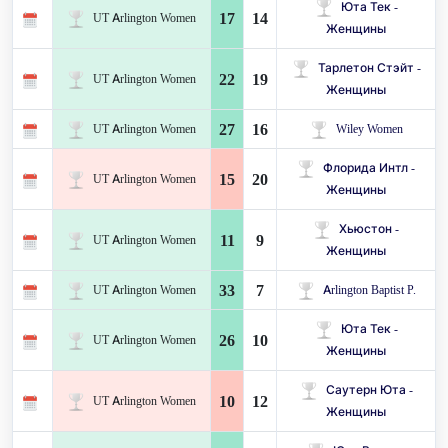
Юта Тек -
17
14
UT Arlington Women
Женщины
Тарлетон Стэйт -
22
19
UT Arlington Women
Женщины
27
16
UT Arlington Women
Wiley Women
Флорида Интл -
15
20
UT Arlington Women
Женщины
Хьюстон -
11
9
UT Arlington Women
Женщины
33
7
UT Arlington Women
Arlington Baptist P.
Юта Тек -
26
10
UT Arlington Women
Женщины
Саутерн Юта -
10
12
UT Arlington Women
Женщины