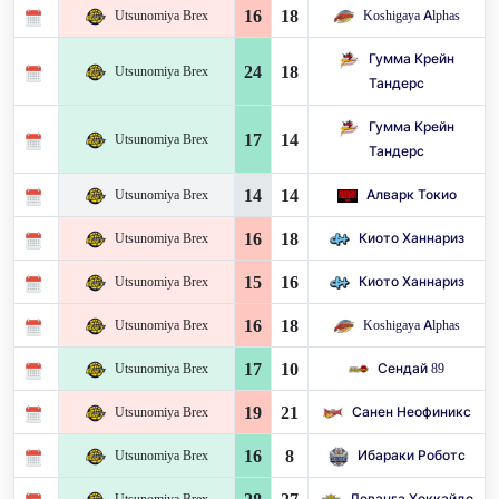
16
18
Utsunomiya Brex
Koshigaya Alphas
Гумма Крейн
24
18
Utsunomiya Brex
Тандерс
Гумма Крейн
17
14
Utsunomiya Brex
Тандерс
14
14
Utsunomiya Brex
Алварк Токио
16
18
Utsunomiya Brex
Киото Ханнариз
15
16
Utsunomiya Brex
Киото Ханнариз
16
18
Utsunomiya Brex
Koshigaya Alphas
17
10
Utsunomiya Brex
Сендай 89
19
21
Utsunomiya Brex
Санен Неофиникс
16
8
Utsunomiya Brex
Ибараки Роботс
Utsunomiya Brex
Леванга Хоккайдо