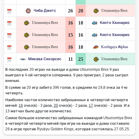
26
20
Чиба Джетс
Utsunomiya Brex
16
18
Utsunomiya Brex
Киото Ханнариз
15
16
Utsunomiya Brex
Киото Ханнариз
16
18
Utsunomiya Brex
Koshigaya Alphas
11
25
Микава Сихорсес
Utsunomiya Brex
В последних 20 играх на выезде и дома Utsunomiya Brex 9 раз
выиграл в 4-ой четверти соперника. 9 раз проиграл, 2 раза сыграл
вничью.
В сумме за 20 игр забито 396 голов, в среднем по 19,8 очка за 4-ю
четверть.
Наиболее частое количество заброшенных в четвертой четверти
мячей:
16
очко(в) - 3 раза,
20
очко(в) - 2 раза,
17
очко(в) - 2 раза. И в
13 матчах было другое количество.
Самое большое количество заброшенных командой Utsunomiya Brex
в четвертой четверти мячей при игре на выезде и дома составило
29 в игре против Ryukyu Golden Kings, которая состоялась 27.05.25.