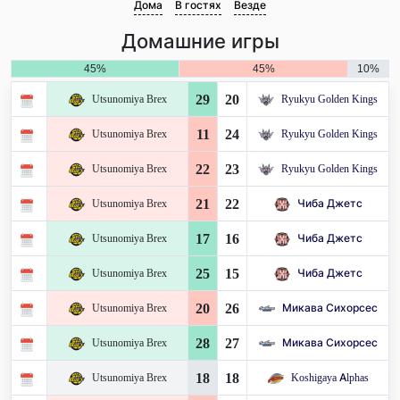
Дома
В гостях
Везде
Домашние игры
45%
45%
10%
29
20
Utsunomiya Brex
Ryukyu Golden Kings
11
24
Utsunomiya Brex
Ryukyu Golden Kings
22
23
Utsunomiya Brex
Ryukyu Golden Kings
21
22
Utsunomiya Brex
Чиба Джетс
17
16
Utsunomiya Brex
Чиба Джетс
25
15
Utsunomiya Brex
Чиба Джетс
20
26
Utsunomiya Brex
Микава Сихорсес
28
27
Utsunomiya Brex
Микава Сихорсес
18
18
Utsunomiya Brex
Koshigaya Alphas