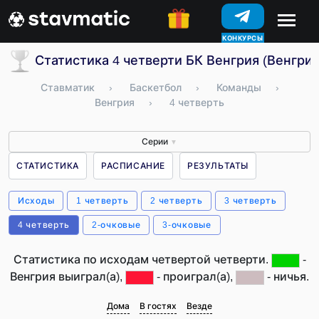
КОНКУРСЫ
Статистика 4 четверти БК Венгрия (Венгрия
Ставматик
›
Баскетбол
›
Команды
›
Венгрия
›
4 четверть
Серии
▼
СТАТИСТИКА
РАСПИСАНИЕ
РЕЗУЛЬТАТЫ
Исходы
1 четверть
2 четверть
3 четверть
4 четверть
2-очковые
3-очковые
Статистика по исходам четвертой четверти.
-
Венгрия выиграл(а),
- проиграл(а),
- ничья.
Дома
В гостях
Везде