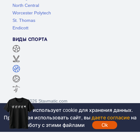
North Central
Worcester Polytech
St. Thomas
Endicott
ВИДЫ СПОРТА
©2017-2026 Stavmatic.com
Этот сайт использует cookie для хранения данных.
Продолжая использовать сайт, вы
даете согласие
на
Для лиц старше 18 лет. На сайте не
работу с этими файлами
Ok
проводятся игры на денежные средства, вся
информация носит ознакомительный характер.