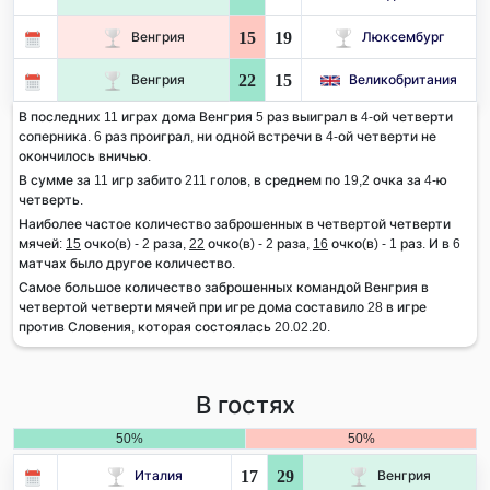
15
19
Венгрия
Люксембург
22
15
Венгрия
Великобритания
В последних 11 играх дома Венгрия 5 раз выиграл в 4-ой четверти
соперника. 6 раз проиграл, ни одной встречи в 4-ой четверти не
окончилось вничью.
В сумме за 11 игр забито 211 голов, в среднем по 19,2 очка за 4-ю
четверть.
Наиболее частое количество заброшенных в четвертой четверти
мячей:
15
очко(в) - 2 раза,
22
очко(в) - 2 раза,
16
очко(в) - 1 раз. И в 6
матчах было другое количество.
Самое большое количество заброшенных командой Венгрия в
четвертой четверти мячей при игре дома составило 28 в игре
против Словения, которая состоялась 20.02.20.
В гостях
50%
50%
17
29
Италия
Венгрия