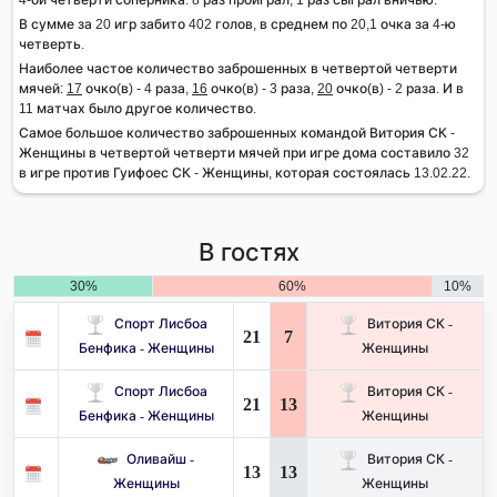
В сумме за 20 игр забито 402 голов, в среднем по 20,1 очка за 4-ю
четверть.
Наиболее частое количество заброшенных в четвертой четверти
мячей:
17
очко(в) - 4 раза,
16
очко(в) - 3 раза,
20
очко(в) - 2 раза. И в
11 матчах было другое количество.
Самое большое количество заброшенных командой Витория СК -
Женщины в четвертой четверти мячей при игре дома составило 32
в игре против Гуифоес СК - Женщины, которая состоялась 13.02.22.
В гостях
30%
60%
10%
Спорт Лисбоа
Витория СК -
21
7
Бенфика - Женщины
Женщины
Спорт Лисбоа
Витория СК -
21
13
Бенфика - Женщины
Женщины
Оливайш -
Витория СК -
13
13
Женщины
Женщины