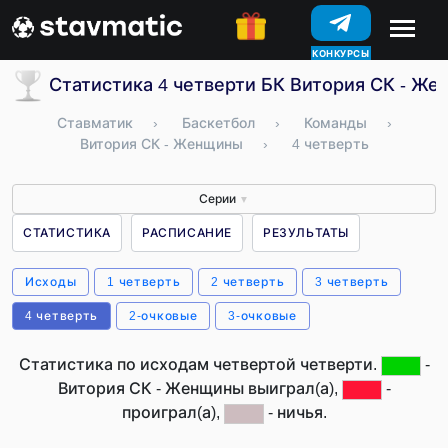
КОНКУРСЫ
Статистика 4 четверти БК Витория СК - Же
Ставматик
›
Баскетбол
›
Команды
›
Витория СК - Женщины
›
4 четверть
Серии
▼
СТАТИСТИКА
РАСПИСАНИЕ
РЕЗУЛЬТАТЫ
Исходы
1 четверть
2 четверть
3 четверть
4 четверть
2-очковые
3-очковые
Статистика по исходам четвертой четверти.
-
Витория СК - Женщины выиграл(а),
-
проиграл(а),
- ничья.