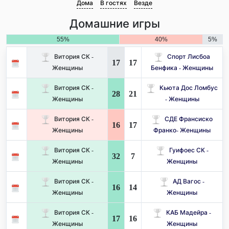
Дома
В гостях
Везде
Домашние игры
55%
40%
5%
Витория СК -
Спорт Лисбоа
17
17
Женщины
Бенфика - Женщины
Витория СК -
Кьюта Дос Ломбус
28
21
Женщины
- Женщины
Витория СК -
СДЕ Франсиско
16
17
Женщины
Франко- Женщины
Витория СК -
Гуифоес СК -
32
7
Женщины
Женщины
Витория СК -
АД Вагос -
16
14
Женщины
Женщины
Витория СК -
КАБ Мадейра -
17
16
Женщины
Женщины