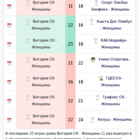
Витория СК -
Спорт Лисбоа
11
18
Женщины
Бенфика - Женщины
Витория СК -
Кьюта Дос Ломбус
22
16
Женщины
- Женщины
Витория СК -
КАБ Мадейра -
25
10
Женщины
Женщины
Витория СК -
Униао Спортива -
21
22
Женщины
Женщины
Витория СК -
ГДЕССА -
16
18
Женщины
Женщины
Витория СК -
Гуифоес СК -
12
21
Женщины
Женщины
Витория СК -
22
24
Келуш - Женщины
Женщины
В последних 20 играх дома Витория СК - Женщины 11 раз выиграл в
4-ой четверти соперника. 8 раз проиграл, 1 раз сыграл вничью.