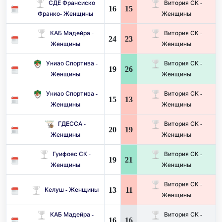
СДЕ Франсиско
Витория СК -
16
15
Франко- Женщины
Женщины
КАБ Мадейра -
Витория СК -
24
23
Женщины
Женщины
Униао Спортива -
Витория СК -
19
26
Женщины
Женщины
Униао Спортива -
Витория СК -
15
13
Женщины
Женщины
ГДЕССА -
Витория СК -
20
19
Женщины
Женщины
Гуифоес СК -
Витория СК -
19
21
Женщины
Женщины
Витория СК -
13
11
Келуш - Женщины
Женщины
КАБ Мадейра -
Витория СК -
16
16