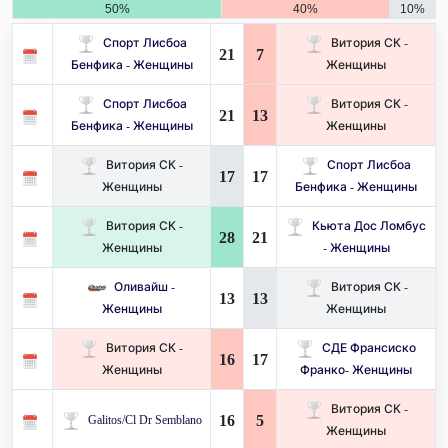
50%
40%
10%
Спорт Лисбоа
Витория СК -
21
7
Бенфика - Женщины
Женщины
Спорт Лисбоа
Витория СК -
21
13
Бенфика - Женщины
Женщины
Витория СК -
Спорт Лисбоа
17
17
Женщины
Бенфика - Женщины
Витория СК -
Кьюта Дос Ломбус
28
21
Женщины
- Женщины
Оливайш -
Витория СК -
13
13
Женщины
Женщины
Витория СК -
СДЕ Франсиско
16
17
Женщины
Франко- Женщины
Витория СК -
16
5
Galitos/Cl Dr Semblano
Женщины