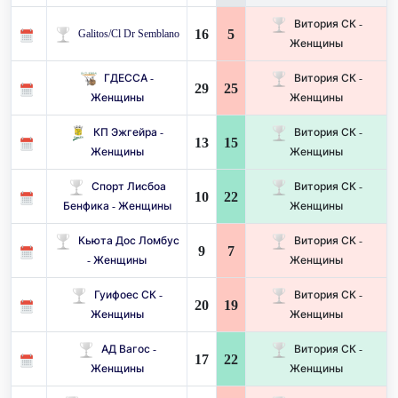
Витория СК -
16
5
Galitos/Cl Dr Semblano
Женщины
ГДЕССА -
Витория СК -
29
25
Женщины
Женщины
КП Эжгейра -
Витория СК -
13
15
Женщины
Женщины
Спорт Лисбоа
Витория СК -
10
22
Бенфика - Женщины
Женщины
Кьюта Дос Ломбус
Витория СК -
9
7
- Женщины
Женщины
Гуифоес СК -
Витория СК -
20
19
Женщины
Женщины
АД Вагос -
Витория СК -
17
22
Женщины
Женщины