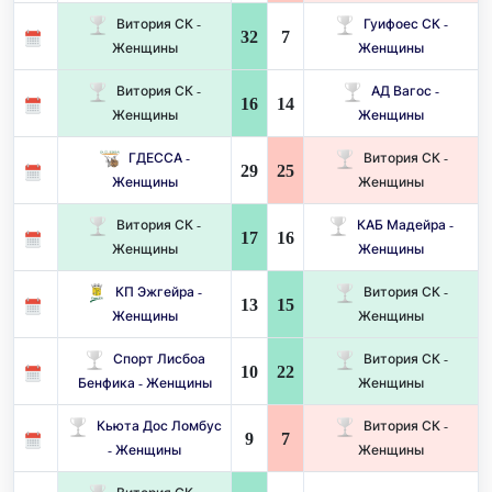
Витория СК -
Гуифоес СК -
32
7
Женщины
Женщины
Витория СК -
АД Вагос -
16
14
Женщины
Женщины
ГДЕССА -
Витория СК -
29
25
Женщины
Женщины
Витория СК -
КАБ Мадейра -
17
16
Женщины
Женщины
КП Эжгейра -
Витория СК -
13
15
Женщины
Женщины
Спорт Лисбоа
Витория СК -
10
22
Бенфика - Женщины
Женщины
Кьюта Дос Ломбус
Витория СК -
9
7
- Женщины
Женщины