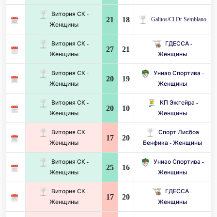
Витория СК -
21
18
Galitos/Cl Dr Semblano
Женщины
Витория СК -
ГДЕССА -
27
21
Женщины
Женщины
Витория СК -
Униао Спортива -
20
19
Женщины
Женщины
Витория СК -
КП Эжгейра -
20
10
Женщины
Женщины
Витория СК -
Спорт Лисбоа
17
20
Женщины
Бенфика - Женщины
Витория СК -
Униао Спортива -
25
16
Женщины
Женщины
Витория СК -
ГДЕССА -
17
20
Женщины
Женщины