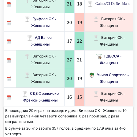
Витория СК -
21
18
Galitos/Cl Dr Semblano
Женщины
Гуифоес СК -
Витория СК -
20
19
Женщины
Женщины
АД Вагос -
Витория СК -
17
22
Женщины
Женщины
Витория СК -
ГДЕССА -
27
21
Женщины
Женщины
Витория СК -
Униао Спортива -
20
19
Женщины
Женщины
СДЕ Франсиско
Витория СК -
16
15
Франко- Женщины
Женщины
В последних 20 играх на выезде и дома Витория СК - Женщины 10
раз выиграл в 4-ой четверти соперника. 8 раз проиграл, 2 раза
сыграл вничью.
В сумме за 20 игр забито 357 голов, в среднем по 17,9 очка за 4-ю
четверть.