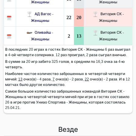
Женщины
Женщины
АД Вагос -
Витория СК -
22
20
Женщины
Женщины
Оливайш -
Витория СК -
2
13
Женщины
Женщины
В последних 20 играх в гостях Витория СК - Женщины 6 раз выиграл
в 4-ой четверти соперника. 12 раз проиграл, 2 раза сыграл вничью.
В сумме за 20 игр забито 325 голов, в среднем по 16,3 очка за 4-ю
четверть.
Наиболее частое количество заброшенных в четвертой четверти
мячей:
13
очко(в) - 4 раза,
7
очко(в) - 2 раза,
22
очко(в) - 2 раза. И в 12
матчах было другое количество.
Самое большое количество заброшенных командой Витория СК -
Женщины в четвертой четверти мячей при игре в гостях составило
26 в игре против Униао Спортива - Женщины, которая состоялась
25.04.21.
Везде