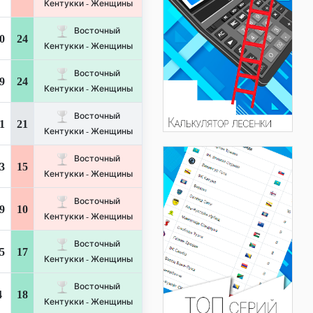
Кентукки - Женщины
Восточный
0
24
Кентукки - Женщины
Восточный
9
24
Кентукки - Женщины
Восточный
1
21
Кентукки - Женщины
Восточный
3
15
Кентукки - Женщины
Восточный
9
10
Кентукки - Женщины
Восточный
5
17
Кентукки - Женщины
Восточный
4
18
Кентукки - Женщины