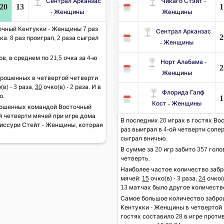
Сентрал Арканзас
Чикаго Стэйт -
20
13
1
- Женщины
Женщины
очный Кентукки - Женщины 7 раз
Сентрал Арканзас
2
а. 8 раз проиграл, 2 раза сыграл
- Женщины
ов, в среднем по 21,5 очка за 4-ю
Норт Алабама -
2
Женщины
брошенных в четвертой четверти
(в) - 3 раза,
30
очко(в) - 2 раза. И в
Флорида Галф
о.
1
Кост - Женщины
рошенных командой Восточный
 четверти мячей при игре дома
В последних 20 играх в гостях В
Миссури Стейт - Женщины, которая
раз выиграл в 4-ой четверти сопер
сыграл вничью.
В сумме за 20 игр забито 357 голов
четверть.
Наиболее частое количество заб
мячей:
15
очко(в) - 3 раза,
24
очко(в
13 матчах было другое количеств
Самое большое количество забр
Кентукки - Женщины в четвертой 
гостях составило 28 в игре прот