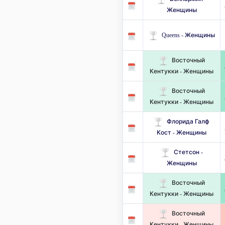
Женщины
Queens - Женщины
Восточный
Кентукки - Женщины
Восточный
Кентукки - Женщины
Флорида Галф
Кост - Женщины
Стетсон -
Женщины
Восточный
Кентукки - Женщины
Восточный
Кентукки - Женщины