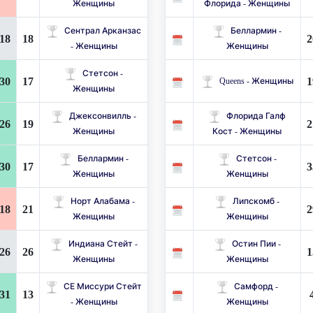
Женщины
Флорида - Женщины
Сентрал Арканзас
Беллармин -
18
18
2
- Женщины
Женщины
Стетсон -
30
17
1
Queens - Женщины
Женщины
Джексонвилль -
Флорида Галф
26
19
2
Женщины
Кост - Женщины
Беллармин -
Стетсон -
30
17
3
Женщины
Женщины
Норт Алабама -
Липскомб -
18
21
2
Женщины
Женщины
Индиана Стейт -
Остин Пии -
26
26
1
Женщины
Женщины
СЕ Миссури Стейт
Самфорд -
31
13
- Женщины
Женщины