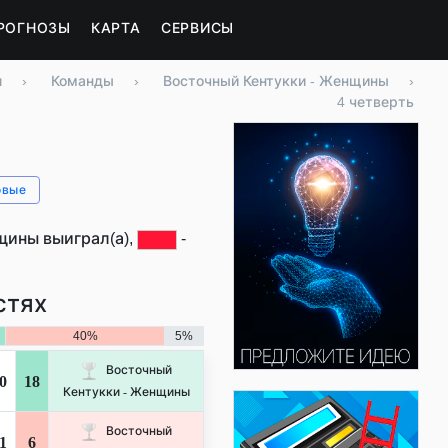
РОГНОЗЫ
КАРТА
СЕРВИСЫ
л
›
Команды
›
Восточный Кентукки - Женщины
›
4 четверть
овые
щины выиграл(а),
-
стях
40%
5%
Восточный
0
18
Кентукки - Женщины
Восточный
1
6