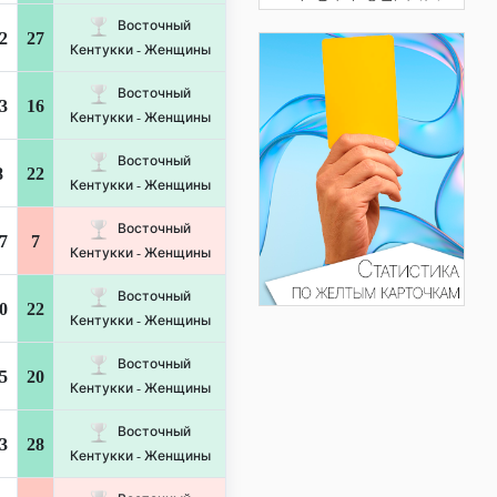
Восточный
2
27
Кентукки - Женщины
Восточный
3
16
Кентукки - Женщины
Восточный
8
22
Кентукки - Женщины
Восточный
7
7
Кентукки - Женщины
Восточный
0
22
Кентукки - Женщины
Восточный
5
20
Кентукки - Женщины
Восточный
3
28
Кентукки - Женщины