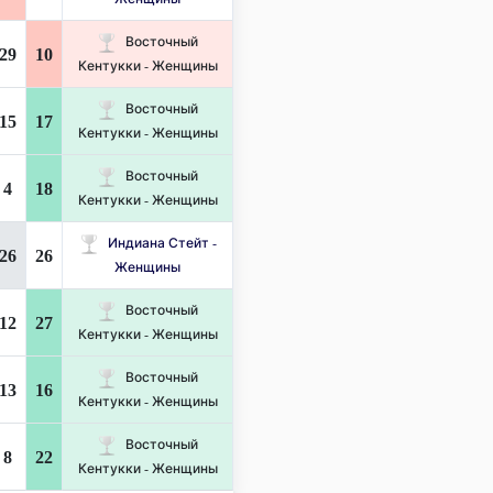
Восточный
29
10
Кентукки - Женщины
Восточный
15
17
Кентукки - Женщины
Восточный
4
18
Кентукки - Женщины
Индиана Стейт -
26
26
Женщины
Восточный
12
27
Кентукки - Женщины
Восточный
13
16
Кентукки - Женщины
Восточный
8
22
Кентукки - Женщины