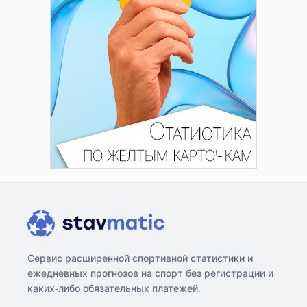
Сервис расширенной спортивной статистики и
ежедневных прогнозов на спорт без регистрации и
каких-либо обязательных платежей.