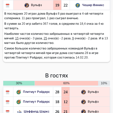
19
22
Вульфз
Чешир Финикс
В последних 20 играх дома Вульфз 8 раз выиграл в 4-ой четверти
соперника. 11 раз проиграл, 1 раз сыграл вничью.
В сумме за 20 игр забито 367 голов, в среднем по 18,4 очка за 4-ю
четверть.
Наиболее частое количество заброшенных в четвертой четверти
мячей:
15
очко(в) - 3 раза,
25
очко(в) - 2 раза,
9
очко(в) - 2 раза. И в 13
матчах было другое количество.
Самое большое количество заброшенных командой Вульфз в
четвертой четверти мячей при игре дома составило 28 в игре
против Плитмут Рэйдерс, которая состоялась 14.02.20.
В гостях
30%
60%
10%
28
24
Плитмут Рэйдерс
Вульфз
18
12
Плитмут Рэйдерс
Вульфз
26
21
Шеффилд Шаркс
Вульфз