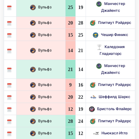
Манчестер
25
19
Вульфз
Джайентс
20
28
Вульфз
Плитмут Рэйдерс
15
25
Вульфз
Чешир Финикс
Каледония
14
21
Вульфз
Гладиаторс
Манчестер
21
14
Вульфз
Джайентс
9
16
Вульфз
Плитмут Рэйдерс
20
22
Вульфз
Шеффилд Шаркс
12
19
Вульфз
Бристоль Флайерс
28
24
Вульфз
Плитмут Рэйдерс
15
12
Вульфз
Ньюкасл Иглз