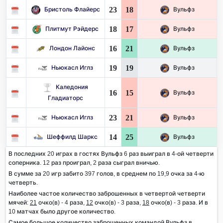
23
18
Бристоль Флайерс
Вульфз
18
17
Плитмут Рэйдерс
Вульфз
16
21
Лондон Лайонс
Вульфз
19
19
Ньюкасл Иглз
Вульфз
Каледония
16
15
Вульфз
Гладиаторс
23
21
Ньюкасл Иглз
Вульфз
14
25
Шеффилд Шаркс
Вульфз
В последних 20 играх в гостях Вульфз 6 раз выиграл в 4-ой четверти
соперника. 12 раз проиграл, 2 раза сыграл вничью.
В сумме за 20 игр забито 397 голов, в среднем по 19,9 очка за 4-ю
четверть.
Наиболее частое количество заброшенных в четвертой четверти
мячей:
21
очко(в) - 4 раза,
12
очко(в) - 3 раза,
18
очко(в) - 3 раза. И в
10 матчах было другое количество.
Самое большое количество заброшенных командой Вульфз в