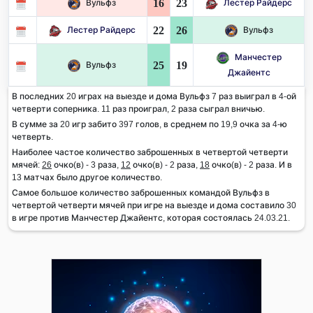
16
23
Вульфз
Лестер Райдерс
22
26
Лестер Райдерс
Вульфз
Манчестер
25
19
Вульфз
Джайентс
В последних 20 играх на выезде и дома Вульфз 7 раз выиграл в 4-ой
четверти соперника. 11 раз проиграл, 2 раза сыграл вничью.
В сумме за 20 игр забито 397 голов, в среднем по 19,9 очка за 4-ю
четверть.
Наиболее частое количество заброшенных в четвертой четверти
мячей:
26
очко(в) - 3 раза,
12
очко(в) - 2 раза,
18
очко(в) - 2 раза. И в
13 матчах было другое количество.
Самое большое количество заброшенных командой Вульфз в
четвертой четверти мячей при игре на выезде и дома составило 30
в игре против Манчестер Джайентс, которая состоялась 24.03.21.