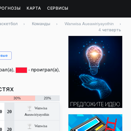
РОГНОЗЫ
КАРТА
СЕРВИСЫ
аскетбол
›
Команды
›
Wanwisa Aueawiriyayothin
›
4 четверть
овые
рал(а),
- проиграл(а),
стях
30%
20%
Wanwisa
0
20
Aueawiriyayothin
Wanwisa
0
20