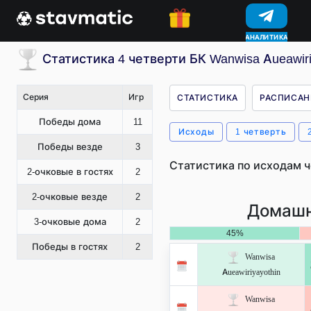
КОНКУРСЫ
Статистика 4 четверти БК Wanwisa Aueawiri
Серия
Игр
СТАТИСТИКА
РАСПИСАН
Победы дома
11
Исходы
1 четверть
Победы везде
3
Статистика по исходам ч
2-очковые в гостях
2
2-очковые везде
2
Домашн
3-очковые дома
2
45%
Победы в гостях
2
Wanwisa
Aueawiriyayothin
Wanwisa