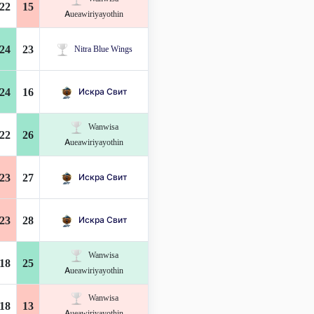
22
15
Aueawiriyayothin
24
23
Nitra Blue Wings
24
16
Искра Свит
Wanwisa
22
26
Aueawiriyayothin
23
27
Искра Свит
23
28
Искра Свит
Wanwisa
18
25
Aueawiriyayothin
Wanwisa
18
13
Aueawiriyayothin