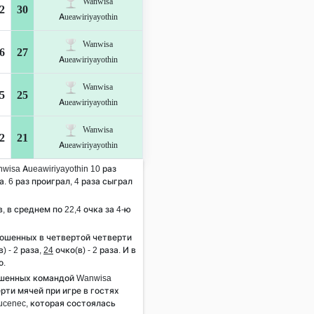
Wanwisa
2
30
Aueawiriyayothin
Wanwisa
6
27
Aueawiriyayothin
Wanwisa
5
25
Aueawiriyayothin
Wanwisa
2
21
Aueawiriyayothin
wisa Aueawiriyayothin 10 раз
. 6 раз проиграл, 4 раза сыграл
, в среднем по 22,4 очка за 4-ю
рошенных в четвертой четверти
) - 2 раза,
24
очко(в) - 2 раза. И в
о.
ошенных командой Wanwisa
ерти мячей при игре в гостях
ucenec, которая состоялась