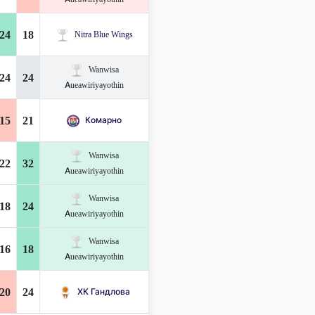
24
18
Nitra Blue Wings
Wanwisa
24
24
Aueawiriyayothin
15
21
Комарно
Wanwisa
22
32
Aueawiriyayothin
Wanwisa
18
24
Aueawiriyayothin
Wanwisa
16
18
Aueawiriyayothin
20
24
ХК Гандлова