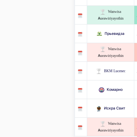
Wanwisa
Aueawiriyayothin
Прьевидза
Wanwisa
Aueawiriyayothin
BKM Lucenec
Комарно
Искра Свит
Wanwisa
Aueawiriyayothin