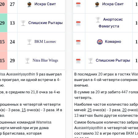
20
27
1
Искра Свит
Искра Свит
Анортосис
29
13
1
Спишские Рытары
Фамагуста
15
24
1
BKM Lucenec
Комарно
15
29
1
Nitra Blue Wings
Спишские Рытары
sa Aueawiriyayothin 9 раз выиграл
В последних 20 играх в гостях Wan
з проиграл, ни одной встречи в 4-
выиграл в 4-ой четверти соперника
ью.
вничью.
ов, в среднем по 21,8 очка за 4-ю
В сумме за 20 игр забито 447 голов
четверть.
брошенных в четвертой четверти
Наиболее частое количество заб
(в) - 3 раза,
15
очко(в) - 3 раза. И в
мячей:
25
очко(в) - 3 раза,
20
очко(в
во.
13 матчах было другое количеств
рошенных командой Wanwisa
Самое большое количество забр
тверти мячей при игре дома
Aueawiriyayothin в четвертой четв
ер Братислава, которая
составило 32 в игре против BKM L