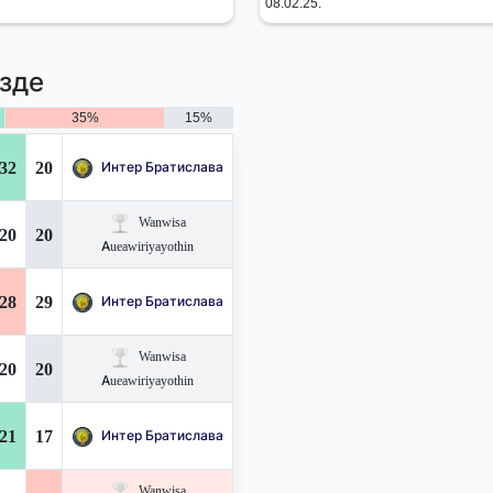
08.02.25.
зде
35%
15%
32
20
Интер Братислава
Wanwisa
20
20
Aueawiriyayothin
28
29
Интер Братислава
Wanwisa
20
20
Aueawiriyayothin
21
17
Интер Братислава
Wanwisa