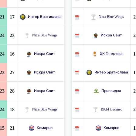
21
17
2
Интер Братислава
Nitra Blue Wings
24
23
2
Nitra Blue Wings
Искра Свит
24
16
1
Искра Свит
ХК Гандлова
23
27
1
Искра Свит
Интер Братислава
23
28
2
Искра Свит
Прьевидза
24
18
2
Nitra Blue Wings
BKM Lucenec
15
21
1
Комарно
Комарно