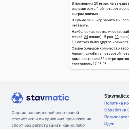
В последних 20 играх на выезде и
раз выиграл в 4-ой четверти сопе
сыграл вничью.
В сумме за 20 игр забито 451 гол
четверть.
Наиболее частое количество за
мячей:
24
очко(в) - 5 раз,
20
очко(в
10 матчах было другое количест
Самое большое количество заб
Aueawiriyayothin в четвертой чет
дома составило 32 в игре проти
состоялась 17.05.25.
Stavmatic
Политика к
Обработка C
Сервис расширенной спортивной
Пользовате
статистики и ежедневных прогнозов на
Идеи
спорт без регистрации и каких-либо