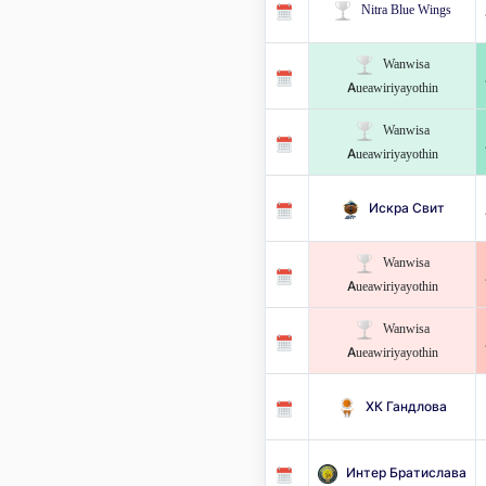
Nitra Blue Wings
Wanwisa
Aueawiriyayothin
Wanwisa
Aueawiriyayothin
Искра Свит
Wanwisa
Aueawiriyayothin
Wanwisa
Aueawiriyayothin
ХК Гандлова
Интер Братислава