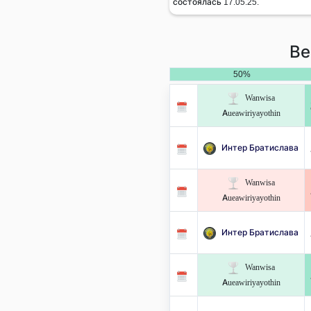
состоялась 17.05.25.
Ве
50%
Wanwisa
Aueawiriyayothin
Интер Братислава
Wanwisa
Aueawiriyayothin
Интер Братислава
Wanwisa
Aueawiriyayothin