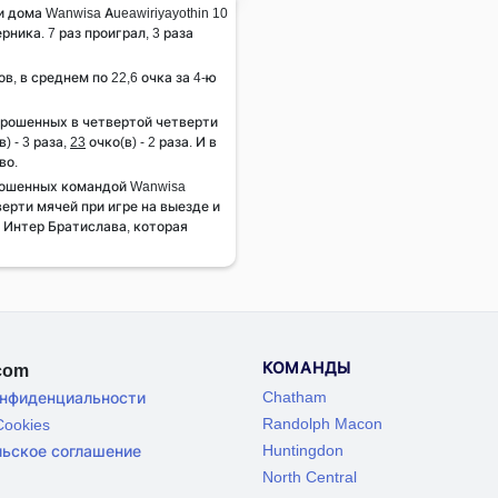
 дома Wanwisa Aueawiriyayothin 10
рника. 7 раз проиграл, 3 раза
ов, в среднем по 22,6 очка за 4-ю
брошенных в четвертой четверти
) - 3 раза,
23
очко(в) - 2 раза. И в
во.
рошенных командой Wanwisa
верти мячей при игре на выезде и
в Интер Братислава, которая
КОМАНДЫ
.com
Chatham
онфиденциальности
Randolph Macon
ookies
Huntingdon
льское соглашение
North Central