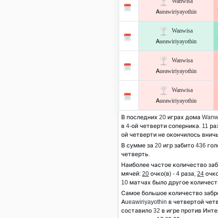
Wanwisa
Aueawiriyayothin
Wanwisa
Aueawiriyayothin
Wanwisa
Aueawiriyayothin
Wanwisa
Aueawiriyayothin
В последних 20 играх дома Wanwi
в 4-ой четверти соперника. 11 ра
ой четверти не окончилось внич
В сумме за 20 игр забито 436 гол
четверть.
Наиболее частое количество за
мячей:
20
очко(в) - 4 раза,
24
очко
10 матчах было другое количест
Самое большое количество заб
Aueawiriyayothin в четвертой че
составило 32 в игре против Инт