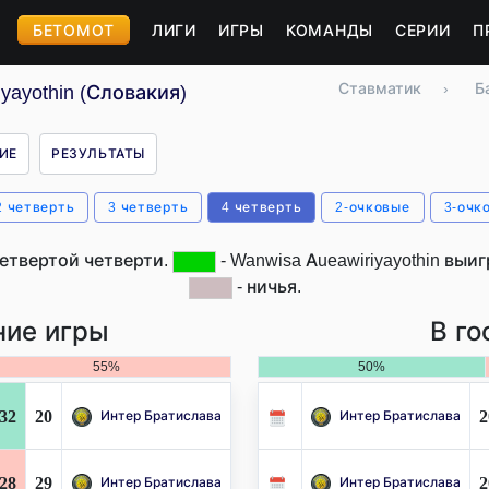
БЕТОМОТ
ЛИГИ
ИГРЫ
КОМАНДЫ
СЕРИИ
П
Ставматик
›
Б
yayothin (Словакия)
ИЕ
РЕЗУЛЬТАТЫ
2 четверть
3 четверть
4 четверть
2-очковые
3-очк
етвертой четверти.
- Wanwisa Aueawiriyayothin выиг
- ничья.
ие игры
В го
55%
50%
32
20
2
Интер Братислава
Интер Братислава
28
29
2
Интер Братислава
Интер Братислава