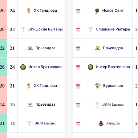
20
24
1
ХК Гандлова
Искра Свит
20
22
2
Спишские Рытары
Спишские Рытары
22
21
1
Прьевидза
Прьевидза
26
24
1
Интер Братислава
Интер Братислава
20
21
2
ХК Гандлова
Бурсаспор
14
15
1
Прьевидза
BKM Lucenec
21
14
2
BKM Lucenec
Zaragoza